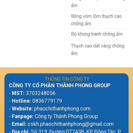
ẩm
Bông vòm lõm thạch cao
chống ẩm
Bộ khung tranh chống ẩm
Thạch cao dát vàng chống
ẩm
THÔNG TIN CÔNG TY
CÔNG TY CỔ PHẦN THÀNH PHONG GROUP
-
MST:
3703248056
-
Hotline:
0836779179
-
Website:
phaochithanhphong.com
-
Fanpage:
Công ty Thành Phong Group
-
Email:
cskh.phaochithanhphong@gmail.com
-
Địa chỉ:
Số 319, Đường DT743B, KP Đông Tác, P