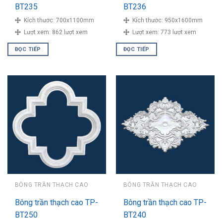
BT235
BT236
Kích thước:
700x1100mm
Kích thước:
950x1600mm
Lượt xem:
862 lượt xem
Lượt xem:
773 lượt xem
ĐỌC TIẾP
ĐỌC TIẾP
BÔNG TRẦN THẠCH CAO
BÔNG TRẦN THẠCH CAO
Bông trần thạch cao TP-
Bông trần thạch cao TP-
BT250
BT240