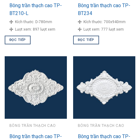
Bông trần thạch cao TP-
Bông trần thạch cao TP-
BT210-L
BT234
Kích thước:
D-780mm
Kích thước:
700x940mm
Lượt xem:
897 lượt xem
Lượt xem:
777 lượt xem
ĐỌC TIẾP
ĐỌC TIẾP
BÔNG TRẦN THẠCH CAO
BÔNG TRẦN THẠCH CAO
Bông trần thạch cao TP-
Bông trần thạch cao TP-