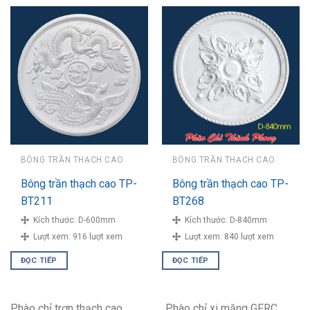
BÔNG TRẦN THẠCH CAO
BÔNG TRẦN THẠCH CAO
Bông trần thạch cao TP-
Bông trần thạch cao TP-
BT211
BT268
Kích thước:
D-600mm
Kích thước:
D-840mm
Lượt xem:
916 lượt xem
Lượt xem:
840 lượt xem
ĐỌC TIẾP
ĐỌC TIẾP
Phào chỉ trơn thạch cao
Phào chỉ xi măng GFRC