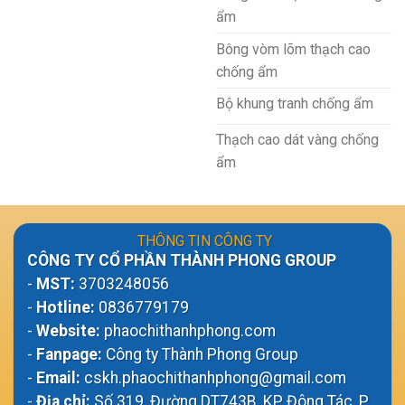
ẩm
Bông vòm lõm thạch cao
chống ẩm
Bộ khung tranh chống ẩm
Thạch cao dát vàng chống
ẩm
THÔNG TIN CÔNG TY
CÔNG TY CỔ PHẦN THÀNH PHONG GROUP
-
MST:
3703248056
-
Hotline:
0836779179
-
Website:
phaochithanhphong.com
-
Fanpage:
Công ty Thành Phong Group
-
Email:
cskh.phaochithanhphong@gmail.com
-
Địa chỉ:
Số 319, Đường DT743B, KP Đông Tác, P