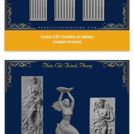
THÂN CỘT VUÔNG XI MĂNG
THÀNH PHONG