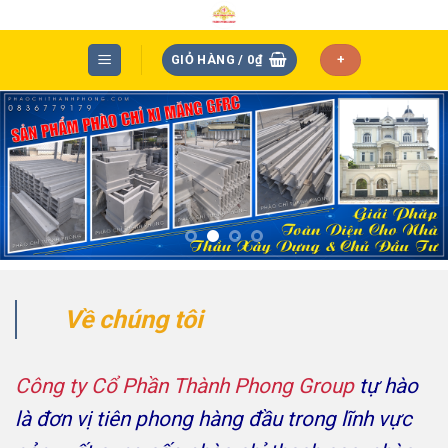
Skip
to
content
GIỎ HÀNG /
0
₫
+
Về chúng tôi
Công ty Cổ Phần Thành Phong Group
tự hào
là đơn vị tiên phong hàng đầu trong lĩnh vực