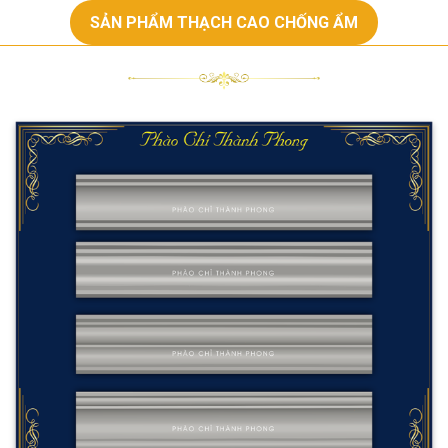
SẢN PHẨM THẠCH CAO CHỐNG ẨM