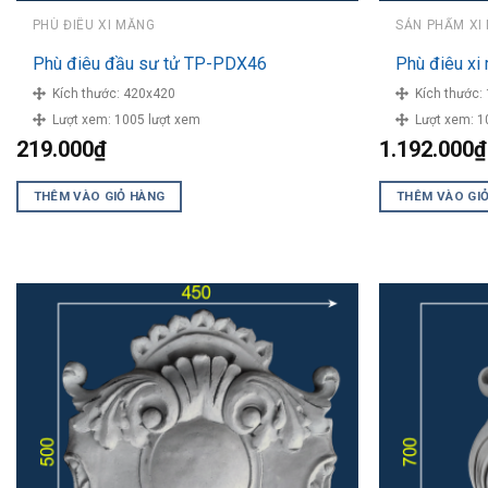
PHÙ ĐIÊU XI MĂNG
SẢN PHẨM XI
Phù điêu đầu sư tử TP-PDX46
Phù điêu x
Kích thước:
420x420
Kích thước:
Lượt xem:
1005 lượt xem
Lượt xem:
1
219.000
₫
1.192.000
₫
THÊM VÀO GIỎ HÀNG
THÊM VÀO GI