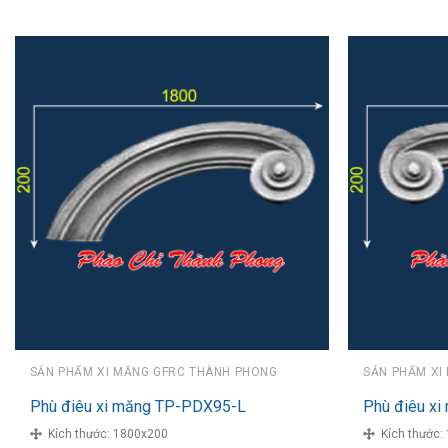
SẢN PHẨM XI MĂNG GFRC THÀNH PHONG
SẢN PHẨM XI
Phù điêu xi măng TP-PDX95-L
Phù điêu x
Kích thước:
1800x200
Kích thước: