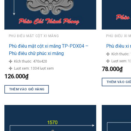
PHÙ ĐIÊU MẶT CỘT XI MĂNG
PHÙ ĐIÊU XI 
Phù điêu mặt cột xi măng TP-PDX04 –
Phù điêu x
Phù điêu chữ phúc xi măng
Kích thước:
Lượt xem:
1
Kích thước:
470x420
78.000
₫
Lượt xem:
1334 lượt xem
126.000
₫
THÊM VÀO GI
THÊM VÀO GIỎ HÀNG