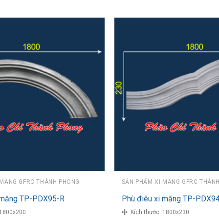
 MĂNG GFRC THÀNH PHONG
SẢN PHẨM XI MĂNG GFRC THÀN
i măng TP-PDX95-R
Phù điêu xi măng TP-PDX9
1800x200
Kích thước:
1800x230