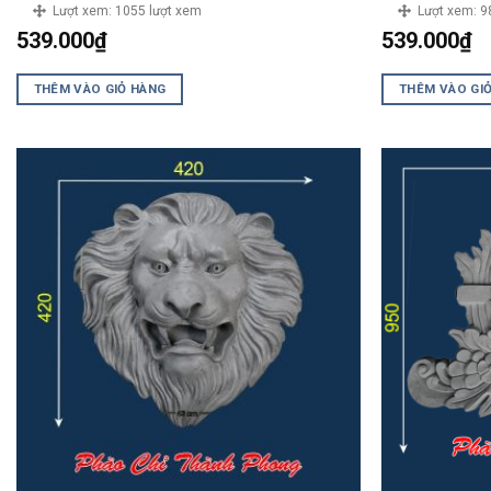
Lượt xem:
1055 lượt xem
Lượt xem:
9
539.000
₫
539.000
₫
THÊM VÀO GIỎ HÀNG
THÊM VÀO GI