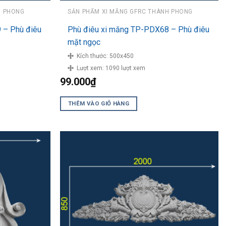
H PHONG
SẢN PHẨM XI MĂNG GFRC THÀNH PHONG
 – Phù điêu
Phù điêu xi măng TP-PDX68 – Phù điêu
mặt ngọc
Kích thước:
500x450
Lượt xem:
1090 lượt xem
99.000
₫
THÊM VÀO GIỎ HÀNG