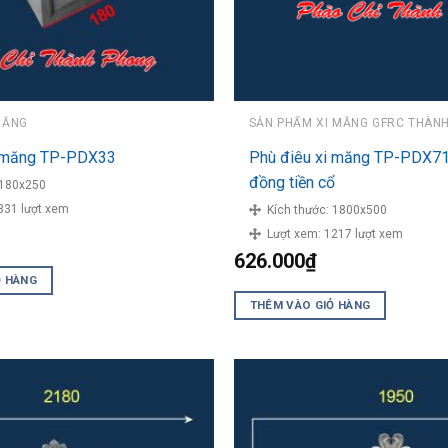
MĂNG
SẢN PHẨM XI MĂNG GFRC THÀN
i măng TP-PDX33
Phù điêu xi măng TP-PDX71
đồng tiền cổ
180x250
331 lượt xem
Kích thước:
1800x500
Lượt xem:
1217 lượt xem
626.000
₫
Ỏ HÀNG
THÊM VÀO GIỎ HÀNG