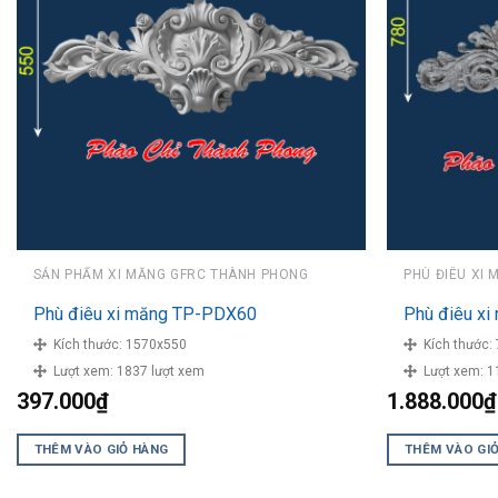
SẢN PHẨM XI MĂNG GFRC THÀNH PHONG
PHÙ ĐIÊU XI 
Phù điêu xi măng TP-PDX60
Phù điêu x
Kích thước:
1570x550
Kích thước:
Lượt xem:
1837 lượt xem
Lượt xem:
1
397.000
₫
1.888.000
₫
THÊM VÀO GIỎ HÀNG
THÊM VÀO GI