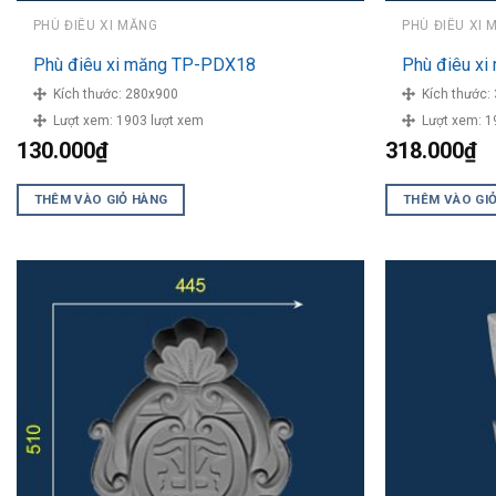
PHÙ ĐIÊU XI MĂNG
PHÙ ĐIÊU XI 
Phù điêu xi măng TP-PDX18
Phù điêu x
Kích thước:
280x900
Kích thước:
Lượt xem:
1903 lượt xem
Lượt xem:
1
130.000
₫
318.000
₫
THÊM VÀO GIỎ HÀNG
THÊM VÀO GI