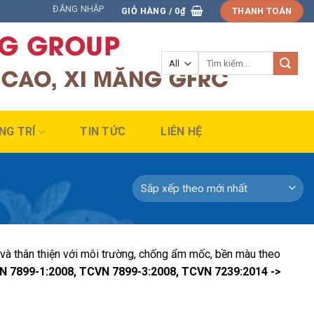
ĐĂNG NHẬP
GIỎ HÀNG /
0
₫
THANH TOÁN
Tìm
kiếm:
NG TRÍ
TIN TỨC
LIÊN HỆ
và thân thiện với môi trường, chống ẩm mốc, bền màu theo
N 7899-1:2008, TCVN 7899-3:2008, TCVN 7239:2014 ->