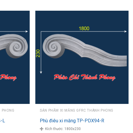
H PHONG
SẢN PHẨM XI MĂNG GFRC THÀNH PHONG
4-L
Phù điêu xi măng TP-PDX94-R
Kích thước:
1800x230