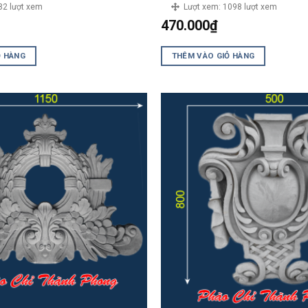
82 lượt xem
Lượt xem:
1098 lượt xem
470.000
₫
Ỏ HÀNG
THÊM VÀO GIỎ HÀNG