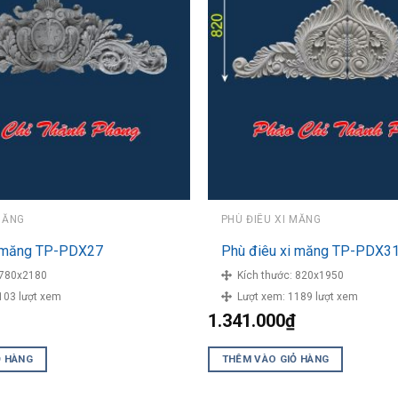
MĂNG
PHÙ ĐIÊU XI MĂNG
i măng TP-PDX27
Phù điêu xi măng TP-PDX3
780x2180
Kích thước:
820x1950
103 lượt xem
Lượt xem:
1189 lượt xem
1.341.000
₫
Ỏ HÀNG
THÊM VÀO GIỎ HÀNG