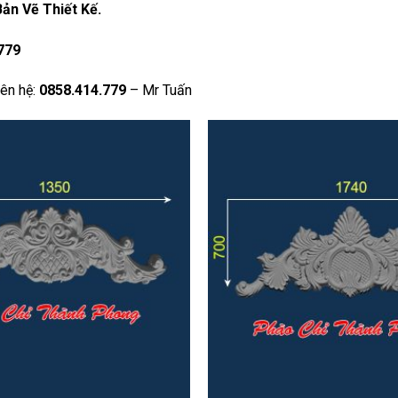
Bản Vẽ Thiết Kế.
779
iên hệ:
0858.414.779
– Mr Tuấn