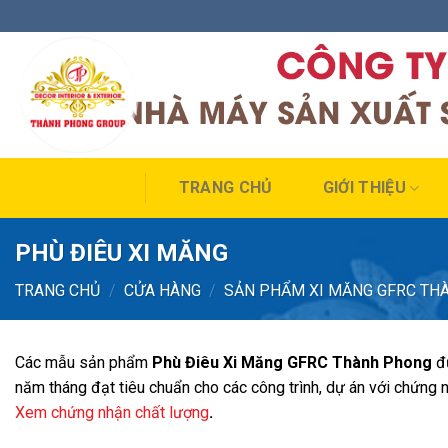
Skip
to
content
TRANG CHỦ
GIỚI THIỆU
PHÙ ĐIÊU XI MĂNG
TRANG CHỦ
/
CỬA HÀNG
/
SẢN PHẨM XI MĂNG GFRC TH
Các mẫu sản phẩm
Phù Điêu Xi Măng
GFRC Thành Phong
đ
năm tháng đạt tiêu chuẩn cho các công trình, dự án với chứng
Xem chứng nhận chất lượng
.