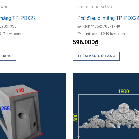
MĂNG
PHÙ ĐIÊU XI MĂNG
i măng TP-PDX22
Phù điêu xi măng TP-PDX2
390x1350
Kích thước:
700x1740
917 lượt xem
Lượt xem:
1249 lượt xem
596.000
₫
Ỏ HÀNG
THÊM VÀO GIỎ HÀNG