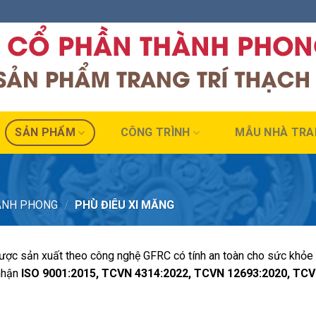
SẢN PHẨM
CÔNG TRÌNH
MẪU NHÀ TRA
ÀNH PHONG
/
PHÙ ĐIÊU XI MĂNG
ược sản xuất theo công nghệ GFRC có tính an toàn cho sức khỏe 
 nhận
ISO 9001:2015, TCVN 4314:2022, TCVN 12693:2020, TCV