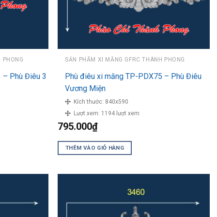
H PHONG
SẢN PHẨM XI MĂNG GFRC THÀNH PHONG
 – Phù Điêu 3
Phù điêu xi măng TP-PDX75 – Phù Điêu
Vương Miện
Kích thước:
840x590
Lượt xem:
1194 lượt xem
795.000
₫
THÊM VÀO GIỎ HÀNG