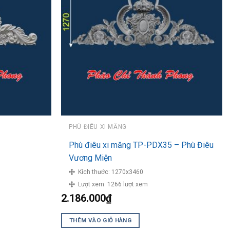
PHÙ ĐIÊU XI MĂNG
1
Phù điêu xi măng TP-PDX35 – Phù Điêu
Vương Miện
Kích thước:
1270x3460
Lượt xem:
1266 lượt xem
2.186.000
₫
THÊM VÀO GIỎ HÀNG