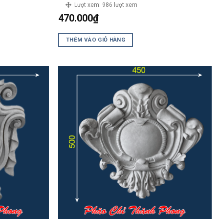
Lượt xem:
986 lượt xem
470.000
₫
THÊM VÀO GIỎ HÀNG