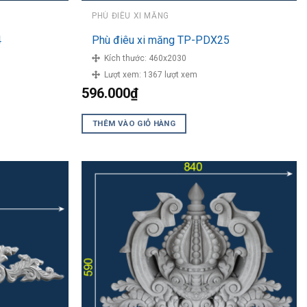
PHÙ ĐIÊU XI MĂNG
4
Phù điêu xi măng TP-PDX25
Kích thước:
460x2030
Lượt xem:
1367 lượt xem
596.000
₫
THÊM VÀO GIỎ HÀNG