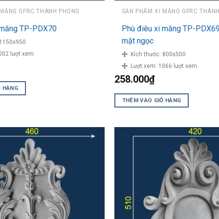
 MĂNG GFRC THÀNH PHONG
SẢN PHẨM XI MĂNG GFRC THÀN
i măng TP-PDX70
Phù điêu xi măng TP-PDX69
mặt ngọc
1150x950
002 lượt xem
Kích thước:
800x500
Lượt xem:
1066 lượt xem
258.000
₫
Ỏ HÀNG
THÊM VÀO GIỎ HÀNG