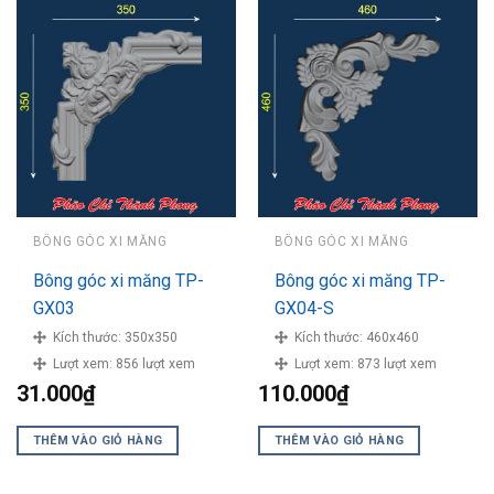
BÔNG GÓC XI MĂNG
BÔNG GÓC XI MĂNG
Bông góc xi măng TP-
Bông góc xi măng TP-
GX03
GX04-S
Kích thước:
350x350
Kích thước:
460x460
Lượt xem:
856 lượt xem
Lượt xem:
873 lượt xem
31.000
₫
110.000
₫
THÊM VÀO GIỎ HÀNG
THÊM VÀO GIỎ HÀNG