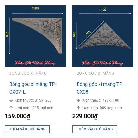
BÔNG GÓC XI MĂNG
BÔNG GÓC XI MĂNG
Bông góc xi măng TP-
Bông góc xi măng TP-
GX07-L
GX08
Kích thước:
815x1200
Kích thước:
790x1100
Lượt xem:
905 lượt xem
Lượt xem:
889 lượt xem
159.000
₫
229.000
₫
THÊM VÀO GIỎ HÀNG
THÊM VÀO GIỎ HÀNG