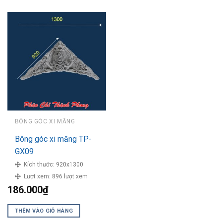
BÔNG GÓC XI MĂNG
Bông góc xi măng TP-
GX09
Kích thước:
920x1300
Lượt xem:
896 lượt xem
186.000
₫
THÊM VÀO GIỎ HÀNG