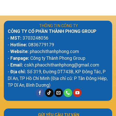
THÔNG TIN CÔNG TY
CÔNG TY CỔ PHẦN THÀNH PHONG GROUP
-
MST:
3703248056
-
Hotline:
0836779179
-
Website:
phaochithanhphong.com
-
Fanpage:
Công ty Thành Phong Group
-
Email:
cskh.phaochithanhphong@gmail.com
-
Địa chỉ:
Số 319, Đường DT743B, KP Đông Tác, P
Dĩ An, TP Hồ Chí Minh (Địa chỉ cũ: P Tân Đông Hiệp,
TP Dĩ An, Bình Dương)
GỬI YÊU CẦU TƯ VẤN