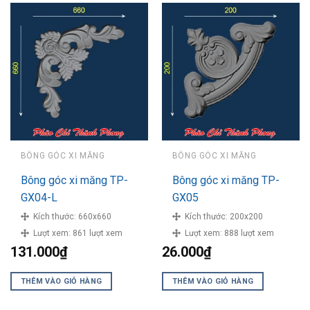
BÔNG GÓC XI MĂNG
BÔNG GÓC XI MĂNG
Bông góc xi măng TP-
Bông góc xi măng TP-
GX04-L
GX05
Kích thước:
660x660
Kích thước:
200x200
Lượt xem:
861 lượt xem
Lượt xem:
888 lượt xem
131.000
₫
26.000
₫
THÊM VÀO GIỎ HÀNG
THÊM VÀO GIỎ HÀNG