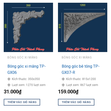
BÔNG GÓC XI MĂNG
BÔNG GÓC XI MĂNG
Bông góc xi măng TP-
Bông góc bê tông TP-
GX06
GX07-R
Kích thước:
350x350
Kích thước:
815x1200
Lượt xem:
1270 lượt xem
Lượt xem:
867 lượt xem
31.000
₫
159.000
₫
THÊM VÀO GIỎ HÀNG
THÊM VÀO GIỎ HÀNG