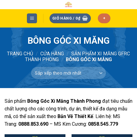
Skip
to
content
GIỎ HÀNG /
0
₫
+
BÔNG GÓC XI MĂNG
TRANG CHỦ
/
CỬA HÀNG
/
SẢN PHẨM XI MĂNG GFRC
THÀNH PHONG
/
BÔNG GÓC XI MĂNG
Sản phẩm
Bông Góc Xi Măng
Thành Phong
đạt tiêu chuẩn
chất lượng cho các công trình, dự án, thiết kế đa dạng mẫu
mã, có thể sản xuất theo
Bản Vẽ Thiết Kế
. Liên hệ: MS
Trang:
0888.853.690
– MS Kim Cương:
0858.545.779