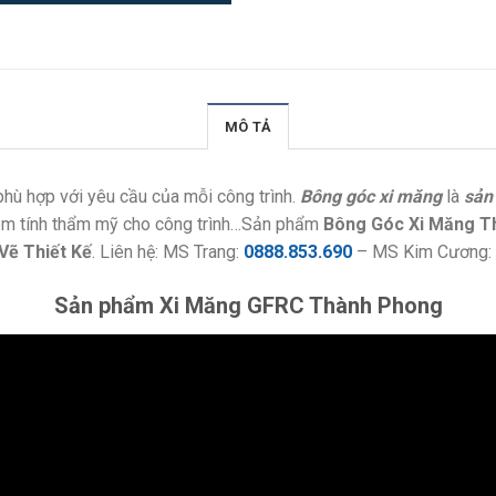
MÔ TẢ
 phù hợp với yêu cầu của mỗi công trình.
Bông góc xi măng
là
sản
g thêm tính thẩm mỹ cho công trình…Sản phẩm
Bông Góc Xi Măng T
Vẽ Thiết Kế
. Liên hệ: MS Trang:
0888.853.690
– MS Kim Cương:
Sản phẩm Xi Măng GFRC Thành Phong