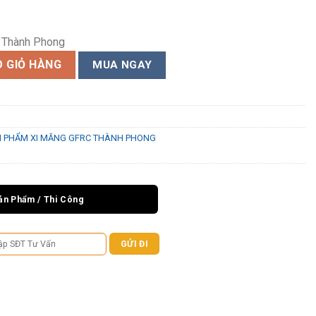
ỉ Thành Phong
 lượng
 GIỎ HÀNG
MUA NGAY
N PHẨM XI MĂNG GFRC THÀNH PHONG
ản Phẩm / Thi Công