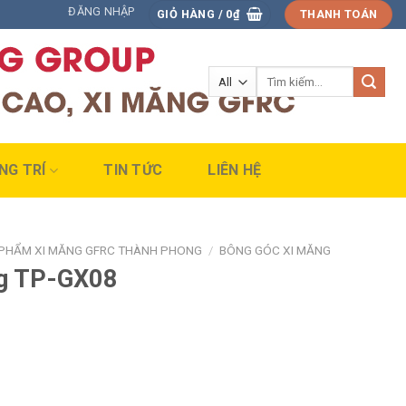
ĐĂNG NHẬP
GIỎ HÀNG /
0
₫
THANH TOÁN
Tìm
kiếm:
NG TRÍ
TIN TỨC
LIÊN HỆ
PHẨM XI MĂNG GFRC THÀNH PHONG
/
BÔNG GÓC XI MĂNG
ng TP-GX08