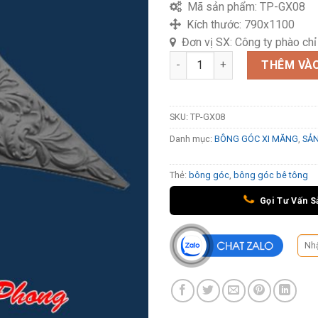
Mã sản phẩm:
TP-GX08
Kích thước:
790x1100
Đơn vị SX:
Công ty phào ch
Bông góc xi măng TP-GX08 số
THÊM VÀO
SKU:
TP-GX08
Danh mục:
BÔNG GÓC XI MĂNG
,
SẢ
Thẻ:
bông góc
,
bông góc bê tông
Gọi Tư Vấn S