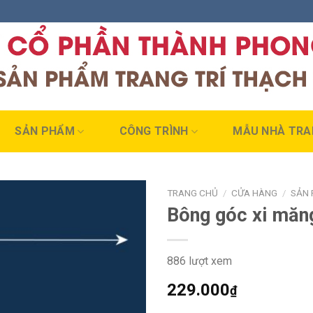
SẢN PHẨM
CÔNG TRÌNH
MẪU NHÀ TRA
TRANG CHỦ
/
CỬA HÀNG
/
SẢN 
Bông góc xi mă
886 lượt xem
229.000
₫