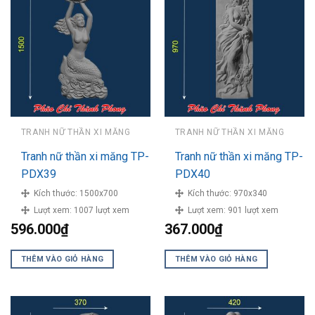
TRANH NỮ THẦN XI MĂNG
TRANH NỮ THẦN XI MĂNG
Tranh nữ thần xi măng TP-
Tranh nữ thần xi măng TP-
PDX39
PDX40
Kích thước:
1500x700
Kích thước:
970x340
Lượt xem:
1007 lượt xem
Lượt xem:
901 lượt xem
596.000
₫
367.000
₫
THÊM VÀO GIỎ HÀNG
THÊM VÀO GIỎ HÀNG