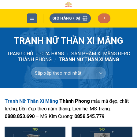
Skip
to
content
GIỎ HÀNG /
0
₫
+
TRANH NỮ THẦN XI MĂNG
TRANG CHỦ
/
CỬA HÀNG
/
SẢN PHẨM XI MĂNG GFRC
THÀNH PHONG
/
TRANH NỮ THẦN XI MĂNG
Tranh Nữ Thần Xi Măng
Thành Phong
mẫu mã đẹp, chất
lượng, bền đẹp theo năm tháng. Liên hệ: MS Trang:
0888.853.690
– MS Kim Cương:
0858.545.779