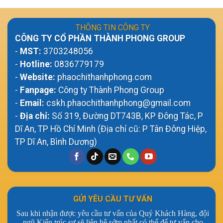
THÔNG TIN CÔNG TY
CÔNG TY CỔ PHẦN THÀNH PHONG GROUP
-
MST:
3703248056
-
Hotline:
0836779179
-
Website:
phaochithanhphong.com
-
Fanpage:
Công ty Thành Phong Group
-
Email:
cskh.phaochithanhphong@gmail.com
-
Địa chỉ:
Số 319, Đường DT743B, KP Đông Tác, P
Dĩ An, TP Hồ Chí Minh (Địa chỉ cũ: P Tân Đông Hiệp,
TP Dĩ An, Bình Dương)
GỬI YÊU CẦU TƯ VẤN
Sau khi nhận được yêu cầu tư vấn của Quý Khách Hàng, đội
ngũ Kiến trúc sư sẽ liên hệ sớm nhất có thể để tư vấn cho