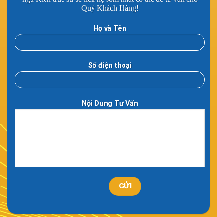
Quý Khách Hàng!
Họ và Tên
Số điện thoại
Nội Dung Tư Vấn