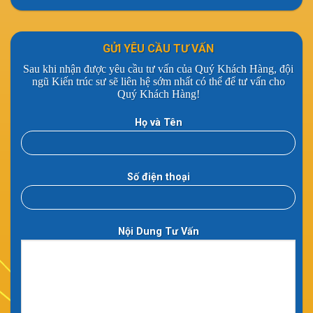
GỬI YÊU CẦU TƯ VẤN
Sau khi nhận được yêu cầu tư vấn của Quý Khách Hàng, đội
ngũ Kiến trúc sư sẽ liên hệ sớm nhất có thể để tư vấn cho
Quý Khách Hàng!
Họ và Tên
Số điện thoại
Nội Dung Tư Vấn