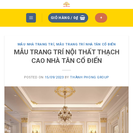
Skip
to
content
GIỎ HÀNG /
0
₫
+
MẪU NHÀ TRANG TRÍ
,
MẪU TRANG TRÍ NHÀ TÂN CỔ ĐIỂN
MẪU TRANG TRÍ NỘI THẤT THẠCH
CAO NHÀ TÂN CỔ ĐIỂN
POSTED ON
15/09/2023
BY
THÀNH PHONG GROUP