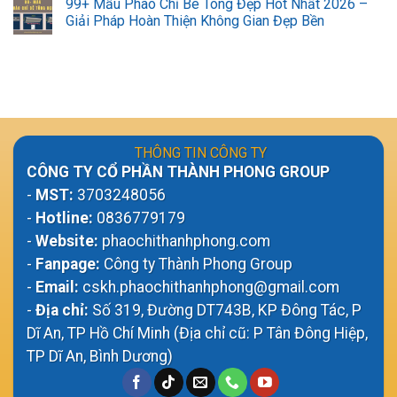
99+ Mẫu Phào Chỉ Bê Tông Đẹp Hot Nhất 2026 –
Giải Pháp Hoàn Thiện Không Gian Đẹp Bền
THÔNG TIN CÔNG TY
CÔNG TY CỔ PHẦN THÀNH PHONG GROUP
-
MST:
3703248056
-
Hotline:
0836779179
-
Website:
phaochithanhphong.com
-
Fanpage:
Công ty Thành Phong Group
-
Email:
cskh.phaochithanhphong@gmail.com
-
Địa chỉ:
Số 319, Đường DT743B, KP Đông Tác, P
Dĩ An, TP Hồ Chí Minh (Địa chỉ cũ: P Tân Đông Hiệp,
TP Dĩ An, Bình Dương)