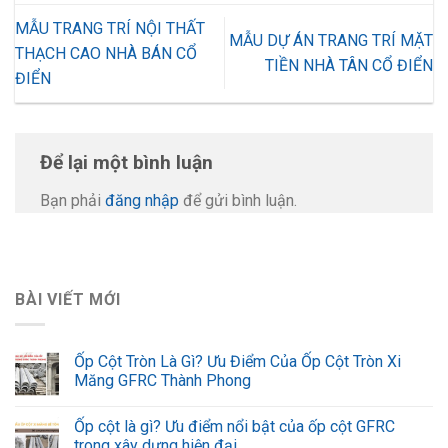
MẪU TRANG TRÍ NỘI THẤT
MẪU DỰ ÁN TRANG TRÍ MẶT
THẠCH CAO NHÀ BÁN CỔ
TIỀN NHÀ TÂN CỔ ĐIỂN
ĐIỂN
Để lại một bình luận
Bạn phải
đăng nhập
để gửi bình luận.
BÀI VIẾT MỚI
Ốp Cột Tròn Là Gì? Ưu Điểm Của Ốp Cột Tròn Xi
Măng GFRC Thành Phong
Ốp cột là gì? Ưu điểm nổi bật của ốp cột GFRC
trong xây dựng hiện đại