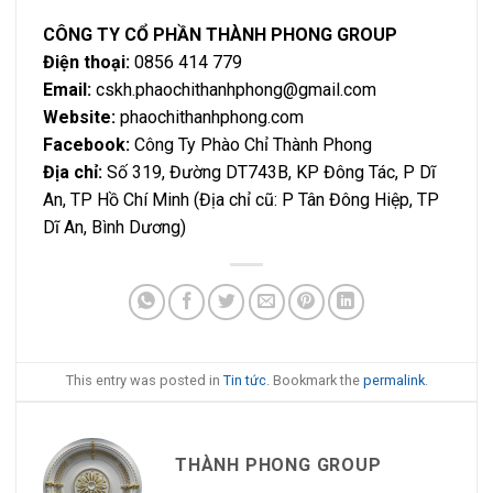
CÔNG TY CỔ PHẦN THÀNH PHONG GROUP
Điện thoại:
0856 414 779
Email:
cskh.phaochithanhphong@gmail.com
Website:
phaochithanhphong.com
Facebook:
Công Ty Phào Chỉ Thành Phong
Địa chỉ:
Số 319, Đường DT743B, KP Đông Tác, P Dĩ
An, TP Hồ Chí Minh (Địa chỉ cũ: P Tân Đông Hiệp, TP
Dĩ An, Bình Dương)
This entry was posted in
Tin tức
. Bookmark the
permalink
.
THÀNH PHONG GROUP