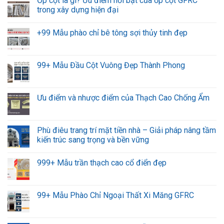
Ốp cột là gì? Ưu điểm nổi bật của ốp cột GFRC
trong xây dựng hiện đại
+99 Mẫu phào chỉ bê tông sợi thủy tinh đẹp
99+ Mẫu Đầu Cột Vuông Đẹp Thành Phong
Ưu điểm và nhược điểm của Thạch Cao Chống Ẩm
Phù điêu trang trí mặt tiền nhà – Giải pháp nâng tầm
kiến trúc sang trọng và bền vững
999+ Mẫu trần thạch cao cổ điển đẹp
99+ Mẫu Phào Chỉ Ngoại Thất Xi Măng GFRC