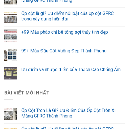
Măng GFRC Thành Phong
Ốp cột là gì? Ưu điểm nổi bật của ốp cột GFRC
trong xây dựng hiện đại
+99 Mẫu phào chỉ bê tông sợi thủy tinh đẹp
99+ Mẫu Đầu Cột Vuông Đẹp Thành Phong
Ưu điểm và nhược điểm của Thạch Cao Chống Ẩm
BÀI VIẾT MỚI NHẤT
Ốp Cột Tròn Là Gì? Ưu Điểm Của Ốp Cột Tròn Xi
Măng GFRC Thành Phong