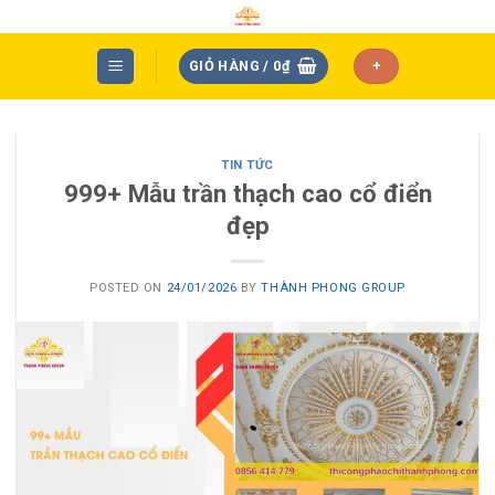
Skip
to
content
GIỎ HÀNG /
0
₫
+
TIN TỨC
999+ Mẫu trần thạch cao cổ điển
đẹp
POSTED ON
24/01/2026
BY
THÀNH PHONG GROUP