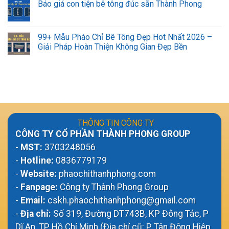
Báo giá con tiện bê tông đúc sẵn Thành Phong
99+ Mẫu Phào Chỉ Bê Tông Đẹp Hot Nhất 2026 –
Giải Pháp Hoàn Thiện Không Gian Đẹp Bền
THÔNG TIN CÔNG TY
CÔNG TY CỔ PHẦN THÀNH PHONG GROUP
-
MST:
3703248056
-
Hotline:
0836779179
-
Website:
phaochithanhphong.com
-
Fanpage:
Công ty Thành Phong Group
-
Email:
cskh.phaochithanhphong@gmail.com
-
Địa chỉ:
Số 319, Đường DT743B, KP Đông Tác, P
Dĩ An, TP Hồ Chí Minh (Địa chỉ cũ: P Tân Đông Hiệp,