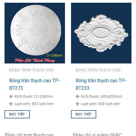
BÔNG TRẦN THẠCH CAO
BÔNG TRẦN THẠCH CAO
Bông trần thạch cao TP-
Bông trần thạch cao TP-
BT273
BT233
Kích thước:
D-1230mm
Kích thước:
600x850mm
Lượt xem:
832 lượt xem
Lượt xem:
830 lượt xem
ĐỌC TIẾP
ĐỌC TIẾP
Phào chỉ trơn thạch cao
Phào chỉ xi măng GFRC