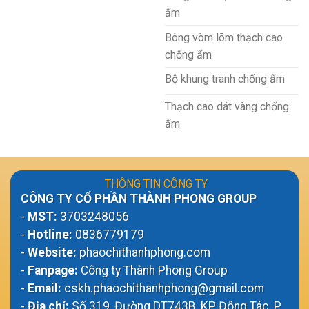
ẩm
Bông vòm lõm thạch cao
chống ẩm
Bộ khung tranh chống ẩm
Thạch cao dát vàng chống
ẩm
THÔNG TIN CÔNG TY
CÔNG TY CỔ PHẦN THÀNH PHONG GROUP
-
MST:
3703248056
-
Hotline:
0836779179
-
Website:
phaochithanhphong.com
-
Fanpage:
Công ty Thành Phong Group
-
Email:
cskh.phaochithanhphong@gmail.com
-
Địa chỉ:
Số 319, Đường DT743B, KP Đông Tác, P