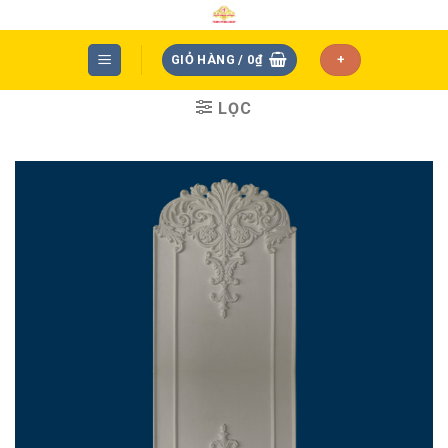
Skip
to
content
GIỎ HÀNG /
0
₫
+
LỌC