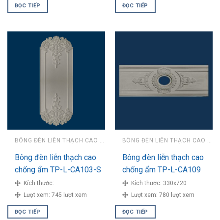
ĐỌC TIẾP
ĐỌC TIẾP
BÔNG ĐÈN LIỄN THẠCH CAO CHỐNG ẨM
BÔNG ĐÈN LIỄN THẠCH CAO CHỐNG ẨM
Bông đèn liễn thạch cao
Bông đèn liễn thạch cao
chống ẩm TP-L-CA103-S
chống ẩm TP-L-CA109
Kích thước:
Kích thước:
330x720
Lượt xem:
745 lượt xem
Lượt xem:
780 lượt xem
ĐỌC TIẾP
ĐỌC TIẾP