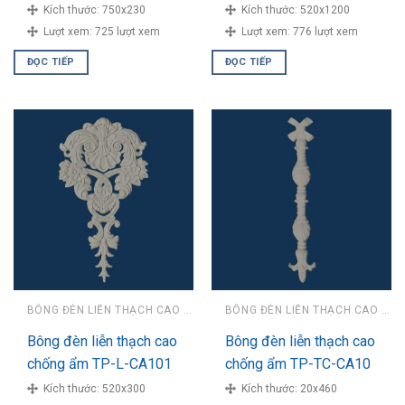
Kích thước:
750x230
Kích thước:
520x1200
Lượt xem:
725 lượt xem
Lượt xem:
776 lượt xem
ĐỌC TIẾP
ĐỌC TIẾP
BÔNG ĐÈN LIỄN THẠCH CAO CHỐNG ẨM
BÔNG ĐÈN LIỄN THẠCH CAO CHỐNG ẨM
Bông đèn liễn thạch cao
Bông đèn liễn thạch cao
chống ẩm TP-L-CA101
chống ẩm TP-TC-CA10
Kích thước:
520x300
Kích thước:
20x460