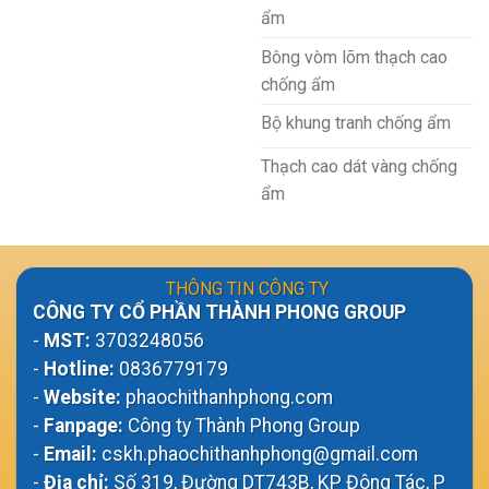
ẩm
Bông vòm lõm thạch cao
chống ẩm
Bộ khung tranh chống ẩm
Thạch cao dát vàng chống
ẩm
THÔNG TIN CÔNG TY
CÔNG TY CỔ PHẦN THÀNH PHONG GROUP
-
MST:
3703248056
-
Hotline:
0836779179
-
Website:
phaochithanhphong.com
-
Fanpage:
Công ty Thành Phong Group
-
Email:
cskh.phaochithanhphong@gmail.com
-
Địa chỉ:
Số 319, Đường DT743B, KP Đông Tác, P