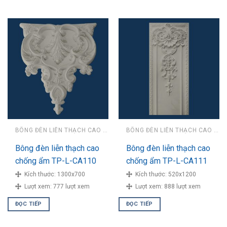
BÔNG ĐÈN LIỄN THẠCH CAO CHỐNG ẨM
BÔNG ĐÈN LIỄN THẠCH CAO CHỐNG ẨM
Bông đèn liễn thạch cao
Bông đèn liễn thạch cao
chống ẩm TP-L-CA110
chống ẩm TP-L-CA111
Kích thước:
1300x700
Kích thước:
520x1200
Lượt xem:
777 lượt xem
Lượt xem:
888 lượt xem
ĐỌC TIẾP
ĐỌC TIẾP