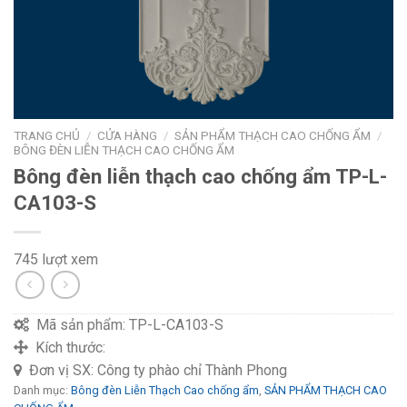
TRANG CHỦ
/
CỬA HÀNG
/
SẢN PHẨM THẠCH CAO CHỐNG ẨM
/
BÔNG ĐÈN LIỄN THẠCH CAO CHỐNG ẨM
Bông đèn liễn thạch cao chống ẩm TP-L-
CA103-S
745 lượt xem
Mã sản phẩm:
TP-L-CA103-S
Kích thước:
Đơn vị SX:
Công ty phào chỉ Thành Phong
Danh mục:
Bông đèn Liễn Thạch Cao chống ẩm
,
SẢN PHẨM THẠCH CAO