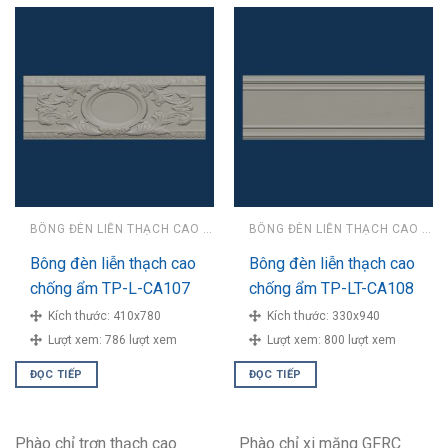
BÔNG ĐÈN LIỄN THẠCH CAO CHỐNG ẨM
BÔNG ĐÈN LIỄN THẠCH CAO CHỐNG ẨM
Bông đèn liễn thạch cao
Bông đèn liễn thạch cao
chống ẩm TP-L-CA107
chống ẩm TP-LT-CA108
Kích thước:
410x780
Kích thước:
330x940
Lượt xem:
786 lượt xem
Lượt xem:
800 lượt xem
ĐỌC TIẾP
ĐỌC TIẾP
Phào chỉ trơn thạch cao
Phào chỉ xi măng GFRC