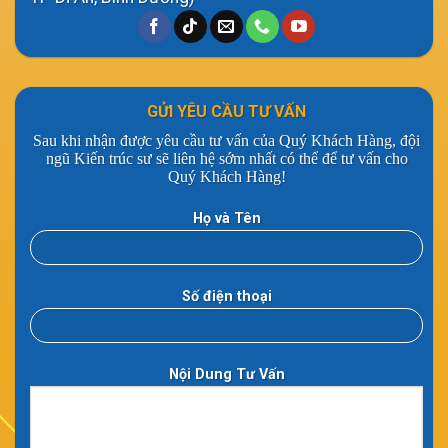
GỬI YÊU CẦU TƯ VẤN
Sau khi nhận được yêu cầu tư vấn của Quý Khách Hàng, đội
ngũ Kiến trúc sư sẽ liên hệ sớm nhất có thể để tư vấn cho
Quý Khách Hàng!
Họ và Tên
Số điện thoại
Nội Dung Tư Vấn