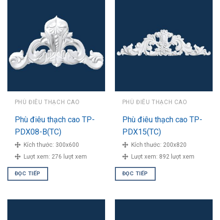
PHÙ ĐIÊU THẠCH CAO
PHÙ ĐIÊU THẠCH CAO
Phù điêu thạch cao TP-
Phù điêu thạch cao TP-
PDX08-B(TC)
PDX15(TC)
Kích thước:
300x600
Kích thước:
200x820
Lượt xem:
276 lượt xem
Lượt xem:
892 lượt xem
ĐỌC TIẾP
ĐỌC TIẾP