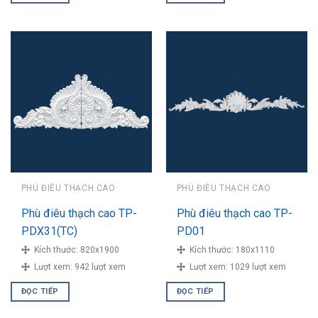
PHÙ ĐIÊU THẠCH CAO
PHÙ ĐIÊU THẠCH CAO
Phù điêu thạch cao TP-
Phù điêu thạch cao TP-
PDX31(TC)
PD01
Kích thước:
820x1900
Kích thước:
180x1110
Lượt xem:
942 lượt xem
Lượt xem:
1029 lượt xem
ĐỌC TIẾP
ĐỌC TIẾP