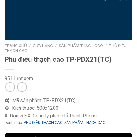
TRANG CHỦ
/
CỬA HÀNG
/
SẢN PHẨM THẠCH CAO
/
PHÙ ĐIÊU
THẠCH CAO
Phù điêu thạch cao TP-PDX21(TC)
951 lượt xem
Mã sản phẩm:
TP-PDX21(TC)
Kích thước:
500x1200
Đơn vị SX:
Công ty phào chỉ Thành Phong
Danh mục:
PHÙ ĐIÊU THẠCH CAO
,
SẢN PHẨM THẠCH CAO