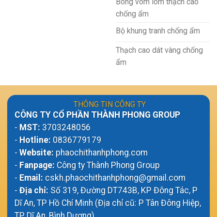
Bông vòm lõm thạch cao
chống ẩm
Bộ khung tranh chống ẩm
Thạch cao dát vàng chống
ẩm
THÔNG TIN CÔNG TY
CÔNG TY CỔ PHẦN THÀNH PHONG GROUP
-
MST:
3703248056
-
Hotline:
0836779179
-
Website:
phaochithanhphong.com
-
Fanpage:
Công ty Thành Phong Group
-
Email:
cskh.phaochithanhphong@gmail.com
-
Địa chỉ:
Số 319, Đường DT743B, KP Đông Tác, P
Dĩ An, TP Hồ Chí Minh (Địa chỉ cũ: P Tân Đông Hiệp,
TP Dĩ An, Bình Dương)