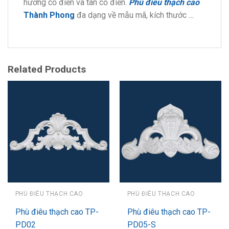
hướng cổ điển và tân cổ điển.
Phù điêu thạch cao
Thành Phong
đa dạng về mẫu mã, kích thước
…
Related Products
PHÙ ĐIÊU THẠCH CAO
PHÙ ĐIÊU THẠCH CAO
Phù điêu thạch cao TP-
Phù điêu thạch cao TP-
PD02
PD05-S