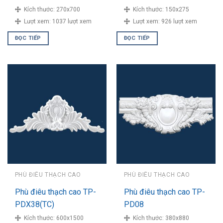
Kích thước:
270x700
Kích thước:
150x275
Lượt xem:
1037 lượt xem
Lượt xem:
926 lượt xem
ĐỌC TIẾP
ĐỌC TIẾP
PHÙ ĐIÊU THẠCH CAO
PHÙ ĐIÊU THẠCH CAO
Phù điêu thạch cao TP-
Phù điêu thạch cao TP-
PDX38(TC)
PD08
Kích thước:
600x1500
Kích thước:
380x880