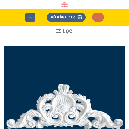
Skip
to
content
GIỎ HÀNG /
0
₫
+
LỌC