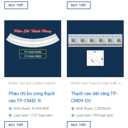
ĐỌC TIẾP
ĐỌC TIẾP
PHÀO CHỈ BO CONG THẠCH CAO
PHÀO CHỈ THẠCH CAO DÁT VÀNG
Phào chỉ bo cong thạch
Thạch cao dát vàng TP-
cao TP-CM42-R
CM09-DV
Kích thước:
R-350/800
Kích thước:
L2030mm
Lượt xem:
1127 lượt xem
Lượt xem:
799 lượt xem
ĐỌC TIẾP
ĐỌC TIẾP