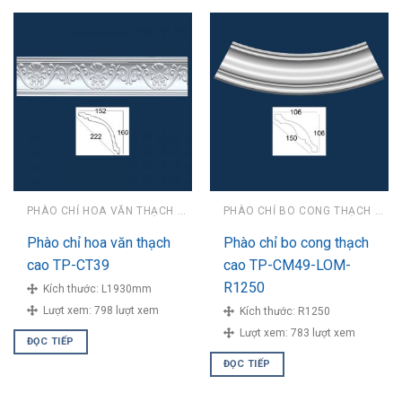
PHÀO CHỈ HOA VĂN THẠCH CAO
PHÀO CHỈ BO CONG THẠCH CAO
Phào chỉ hoa văn thạch
Phào chỉ bo cong thạch
cao TP-CT39
cao TP-CM49-LOM-
R1250
Kích thước:
L1930mm
Lượt xem:
798 lượt xem
Kích thước:
R1250
Lượt xem:
783 lượt xem
ĐỌC TIẾP
ĐỌC TIẾP