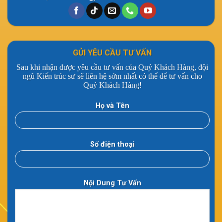
GỬI YÊU CẦU TƯ VẤN
Sau khi nhận được yêu cầu tư vấn của Quý Khách Hàng, đội
ngũ Kiến trúc sư sẽ liên hệ sớm nhất có thể để tư vấn cho
Quý Khách Hàng!
Họ và Tên
Số điện thoại
Nội Dung Tư Vấn