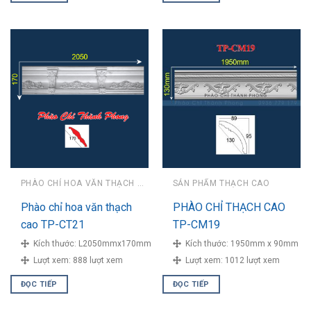
PHÀO CHỈ HOA VĂN THẠCH CAO
SẢN PHẨM THẠCH CAO
Phào chỉ hoa văn thạch
PHÀO CHỈ THẠCH CAO
cao TP-CT21
TP-CM19
Kích thước:
L2050mmx170mm
Kích thước:
1950mm x 90mm
Lượt xem:
888 lượt xem
Lượt xem:
1012 lượt xem
ĐỌC TIẾP
ĐỌC TIẾP