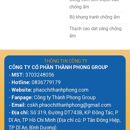
chống ẩm
Bộ khung tranh chống ẩm
Thạch cao dát vàng chống
ẩm
THÔNG TIN CÔNG TY
CÔNG TY CỔ PHẦN THÀNH PHONG GROUP
-
MST:
3703248056
-
Hotline:
0836779179
-
Website:
phaochithanhphong.com
-
Fanpage:
Công ty Thành Phong Group
-
Email:
cskh.phaochithanhphong@gmail.com
-
Địa chỉ:
Số 319, Đường DT743B, KP Đông Tác, P
Dĩ An, TP Hồ Chí Minh (Địa chỉ cũ: P Tân Đông Hiệp,
TP Dĩ An, Bình Dương)