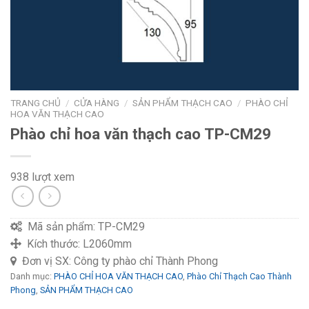
TRANG CHỦ
/
CỬA HÀNG
/
SẢN PHẨM THẠCH CAO
/
PHÀO CHỈ
HOA VĂN THẠCH CAO
Phào chỉ hoa văn thạch cao TP-CM29
938 lượt xem
Mã sản phẩm:
TP-CM29
Kích thước:
L2060mm
Đơn vị SX:
Công ty phào chỉ Thành Phong
Danh mục:
PHÀO CHỈ HOA VĂN THẠCH CAO
,
Phào Chỉ Thạch Cao Thành
Phong
,
SẢN PHẨM THẠCH CAO