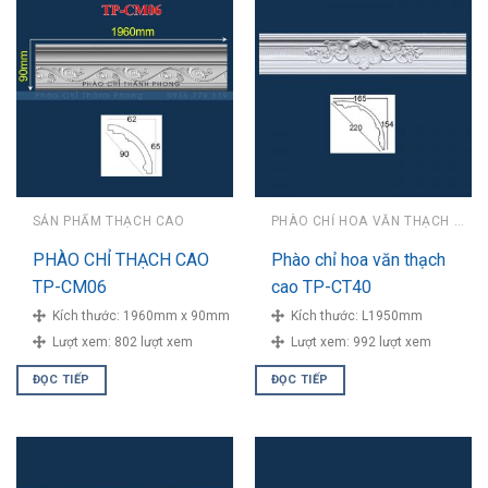
SẢN PHẨM THẠCH CAO
PHÀO CHỈ HOA VĂN THẠCH CAO
PHÀO CHỈ THẠCH CAO
Phào chỉ hoa văn thạch
TP-CM06
cao TP-CT40
Kích thước:
1960mm x 90mm
Kích thước:
L1950mm
Lượt xem:
802 lượt xem
Lượt xem:
992 lượt xem
ĐỌC TIẾP
ĐỌC TIẾP