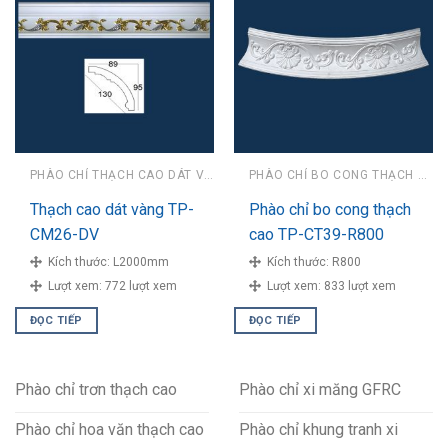
PHÀO CHỈ THẠCH CAO DÁT VÀNG
PHÀO CHỈ BO CONG THẠCH CAO
Thạch cao dát vàng TP-
Phào chỉ bo cong thạch
CM26-DV
cao TP-CT39-R800
Kích thước:
L2000mm
Kích thước:
R800
Lượt xem:
772 lượt xem
Lượt xem:
833 lượt xem
ĐỌC TIẾP
ĐỌC TIẾP
Phào chỉ trơn thạch cao
Phào chỉ xi măng GFRC
Phào chỉ hoa văn thạch cao
Phào chỉ khung tranh xi