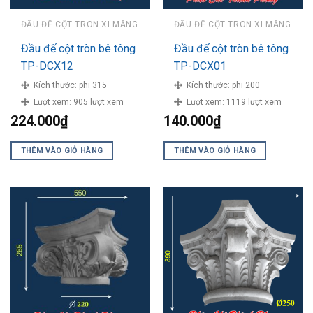
ĐẦU ĐẾ CỘT TRÒN XI MĂNG
ĐẦU ĐẾ CỘT TRÒN XI MĂNG
Đầu đế cột tròn bê tông
Đầu đế cột tròn bê tông
TP-DCX12
TP-DCX01
Kích thước:
phi 315
Kích thước:
phi 200
Lượt xem:
905 lượt xem
Lượt xem:
1119 lượt xem
224.000
₫
140.000
₫
THÊM VÀO GIỎ HÀNG
THÊM VÀO GIỎ HÀNG