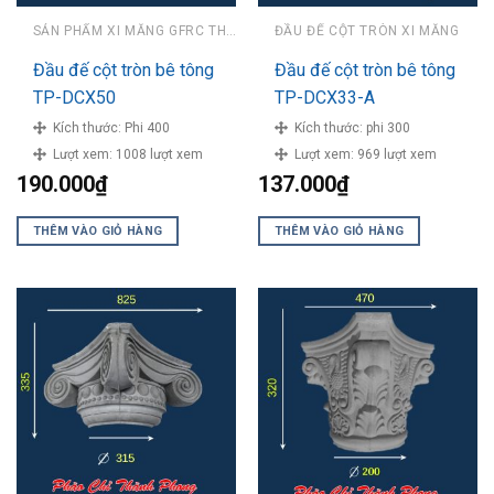
SẢN PHẨM XI MĂNG GFRC THÀNH PHONG
ĐẦU ĐẾ CỘT TRÒN XI MĂNG
Đầu đế cột tròn bê tông
Đầu đế cột tròn bê tông
TP-DCX50
TP-DCX33-A
Kích thước:
Phi 400
Kích thước:
phi 300
Lượt xem:
1008 lượt xem
Lượt xem:
969 lượt xem
190.000
₫
137.000
₫
THÊM VÀO GIỎ HÀNG
THÊM VÀO GIỎ HÀNG