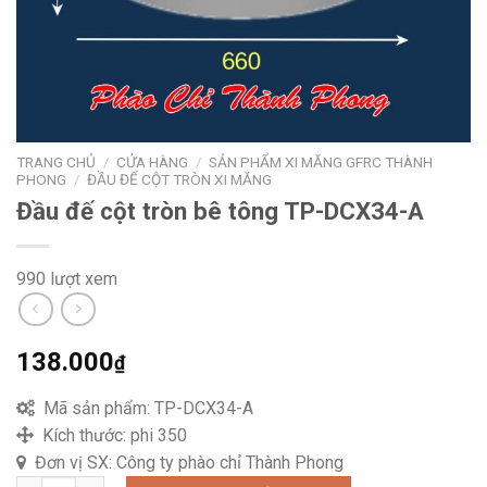
TRANG CHỦ
/
CỬA HÀNG
/
SẢN PHẨM XI MĂNG GFRC THÀNH
PHONG
/
ĐẦU ĐẾ CỘT TRÒN XI MĂNG
Đầu đế cột tròn bê tông TP-DCX34-A
990 lượt xem
138.000
₫
Mã sản phẩm:
TP-DCX34-A
Kích thước:
phi 350
Đơn vị SX:
Công ty phào chỉ Thành Phong