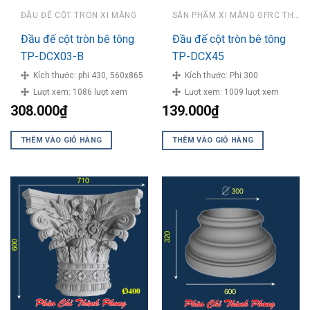
ĐẦU ĐẾ CỘT TRÒN XI MĂNG
SẢN PHẨM XI MĂNG GFRC THÀNH PHONG
Đầu đế cột tròn bê tông
Đầu đế cột tròn bê tông
TP-DCX03-B
TP-DCX45
Kích thước:
phi 430, 560x865
Kích thước:
Phi 300
Lượt xem:
1086 lượt xem
Lượt xem:
1009 lượt xem
308.000
₫
139.000
₫
THÊM VÀO GIỎ HÀNG
THÊM VÀO GIỎ HÀNG