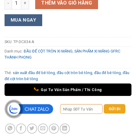
Đầu đế cột tròn bê tông TP-DCX34-A số lượng
THÊM VÀO GIỎ HÀNG
MUA NGAY
SKU:
TP-DCX34-A
Danh mục:
ĐẦU ĐẾ CỘT TRÒN XI MĂNG
,
SẢN PHẨM XI MĂNG GFRC
THÀNH PHONG
Thẻ:
sản xuất đầu đế bê tông
,
đầu cột tròn bê tông
,
đầu đế bê tông
,
đầu
đế cột tròn bê tông
Gọi Tư Vấn Sản Phẩm / Thi Công