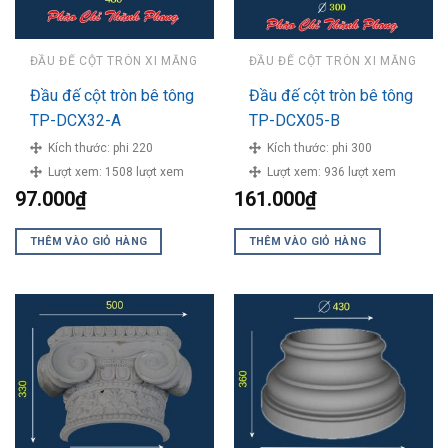
ĐẦU ĐẾ CỘT TRÒN XI MĂNG
ĐẦU ĐẾ CỘT TRÒN XI MĂNG
Đầu đế cột tròn bê tông
Đầu đế cột tròn bê tông
TP-DCX32-A
TP-DCX05-B
Kích thước:
phi 220
Kích thước:
phi 300
Lượt xem:
1508 lượt xem
Lượt xem:
936 lượt xem
97.000
₫
161.000
₫
THÊM VÀO GIỎ HÀNG
THÊM VÀO GIỎ HÀNG