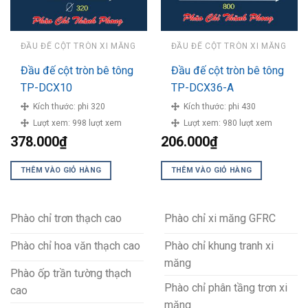
ĐẦU ĐẾ CỘT TRÒN XI MĂNG
ĐẦU ĐẾ CỘT TRÒN XI MĂNG
Đầu đế cột tròn bê tông
Đầu đế cột tròn bê tông
TP-DCX10
TP-DCX36-A
Kích thước:
phi 320
Kích thước:
phi 430
Lượt xem:
998 lượt xem
Lượt xem:
980 lượt xem
378.000
₫
206.000
₫
THÊM VÀO GIỎ HÀNG
THÊM VÀO GIỎ HÀNG
Phào chỉ trơn thạch cao
Phào chỉ xi măng GFRC
Phào chỉ hoa văn thạch cao
Phào chỉ khung tranh xi
măng
Phào ốp trần tường thạch
Phào chỉ phân tầng trơn xi
cao
măng