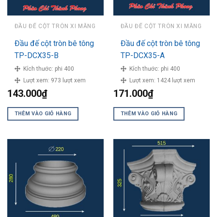
ĐẦU ĐẾ CỘT TRÒN XI MĂNG
ĐẦU ĐẾ CỘT TRÒN XI MĂNG
Đầu đế cột tròn bê tông
Đầu đế cột tròn bê tông
TP-DCX35-B
TP-DCX35-A
Kích thước:
phi 400
Kích thước:
phi 400
Lượt xem:
973 lượt xem
Lượt xem:
1424 lượt xem
143.000
₫
171.000
₫
THÊM VÀO GIỎ HÀNG
THÊM VÀO GIỎ HÀNG