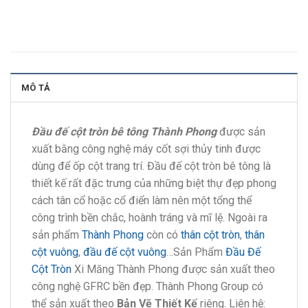
MÔ TẢ
Đầu đế cột tròn bê tông
Thành Phong
được sản
xuất bằng công nghệ máy cốt sợi thủy tinh được
dùng để ốp cột trang trí. Đầu đế cột tròn bê tông là
thiết kế rất đặc trưng của những biệt thự đẹp phong
cách tân cổ hoặc cổ điển làm nên một tổng thể
công trình bền chắc, hoành tráng và mĩ lệ. Ngoài ra
sản phẩm
Thành Phong
còn có
thân cột tròn
,
thân
cột vuông
,
đầu đế cột vuông
…Sản Phẩm
Đầu Đế
Cột Tròn
Xi Măng Thành Phong được sản xuất theo
công nghệ GFRC bền đẹp. Thành Phong Group có
thể sản xuất theo
Bản Vẽ Thiết Kế
riêng. Liên hệ: