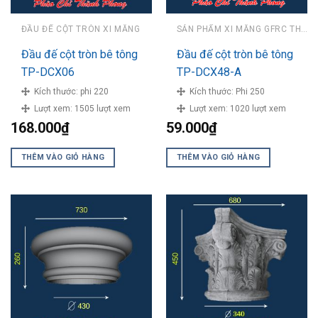
ĐẦU ĐẾ CỘT TRÒN XI MĂNG
SẢN PHẨM XI MĂNG GFRC THÀNH PHONG
Đầu đế cột tròn bê tông
Đầu đế cột tròn bê tông
TP-DCX06
TP-DCX48-A
Kích thước:
phi 220
Kích thước:
Phi 250
Lượt xem:
1505 lượt xem
Lượt xem:
1020 lượt xem
168.000
₫
59.000
₫
THÊM VÀO GIỎ HÀNG
THÊM VÀO GIỎ HÀNG