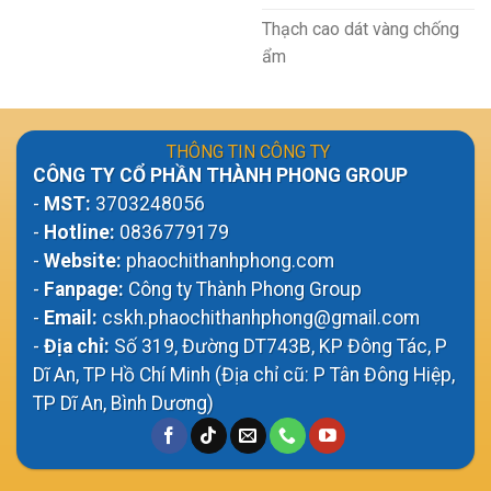
Thạch cao dát vàng chống
ẩm
THÔNG TIN CÔNG TY
CÔNG TY CỔ PHẦN THÀNH PHONG GROUP
-
MST:
3703248056
-
Hotline:
0836779179
-
Website:
phaochithanhphong.com
-
Fanpage:
Công ty Thành Phong Group
-
Email:
cskh.phaochithanhphong@gmail.com
-
Địa chỉ:
Số 319, Đường DT743B, KP Đông Tác, P
Dĩ An, TP Hồ Chí Minh (Địa chỉ cũ: P Tân Đông Hiệp,
TP Dĩ An, Bình Dương)