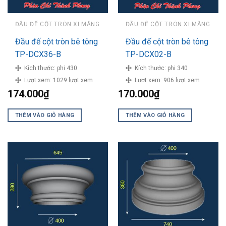
ĐẦU ĐẾ CỘT TRÒN XI MĂNG
ĐẦU ĐẾ CỘT TRÒN XI MĂNG
Đầu đế cột tròn bê tông
Đầu đế cột tròn bê tông
TP-DCX36-B
TP-DCX02-B
Kích thước:
phi 430
Kích thước:
phi 340
Lượt xem:
1029 lượt xem
Lượt xem:
906 lượt xem
174.000
₫
170.000
₫
THÊM VÀO GIỎ HÀNG
THÊM VÀO GIỎ HÀNG