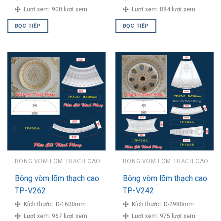
Lượt xem:
900 lượt xem
Lượt xem:
884 lượt xem
ĐỌC TIẾP
ĐỌC TIẾP
BÔNG VÒM LÕM THẠCH CAO
BÔNG VÒM LÕM THẠCH CAO
Bông vòm lõm thạch cao
Bông vòm lõm thạch cao
TP-V262
TP-V242
Kích thước:
D-1600mm
Kích thước:
D-2980mm
Lượt xem:
967 lượt xem
Lượt xem:
975 lượt xem