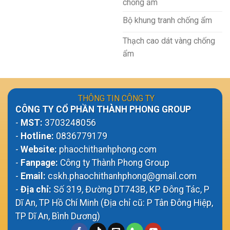
chống ẩm
Bộ khung tranh chống ẩm
Thạch cao dát vàng chống
ẩm
THÔNG TIN CÔNG TY
CÔNG TY CỔ PHẦN THÀNH PHONG GROUP
-
MST:
3703248056
-
Hotline:
0836779179
-
Website:
phaochithanhphong.com
-
Fanpage:
Công ty Thành Phong Group
-
Email:
cskh.phaochithanhphong@gmail.com
-
Địa chỉ:
Số 319, Đường DT743B, KP Đông Tác, P
Dĩ An, TP Hồ Chí Minh (Địa chỉ cũ: P Tân Đông Hiệp,
TP Dĩ An, Bình Dương)