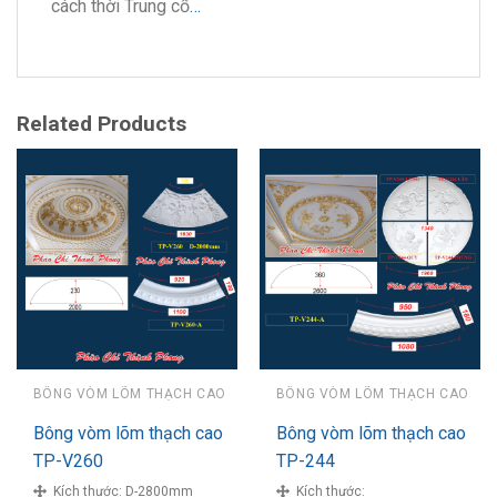
cách thời Trung cổ
…
Related Products
BÔNG VÒM LÕM THẠCH CAO
BÔNG VÒM LÕM THẠCH CAO
Bông vòm lõm thạch cao
Bông vòm lõm thạch cao
TP-V260
TP-244
Kích thước:
D-2800mm
Kích thước: