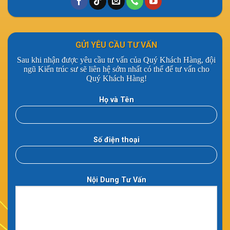
GỬI YÊU CẦU TƯ VẤN
Sau khi nhận được yêu cầu tư vấn của Quý Khách Hàng, đội
ngũ Kiến trúc sư sẽ liên hệ sớm nhất có thể để tư vấn cho
Quý Khách Hàng!
Họ và Tên
Số điện thoại
Nội Dung Tư Vấn