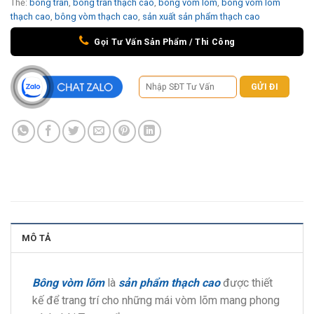
Thẻ:
bông trần
,
bông trần thạch cao
,
bông vòm lõm
,
bông vòm lõm
thạch cao
,
bông vòm thạch cao
,
sản xuất sản phẩm thạch cao
Gọi Tư Vấn Sản Phẩm / Thi Công
MÔ TẢ
Bông vòm lõm
là
sản phẩm thạch cao
được thiết
kế để trang trí cho những mái vòm lõm mang phong