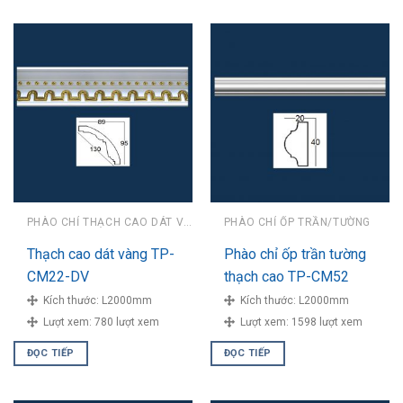
PHÀO CHỈ THẠCH CAO DÁT VÀNG
PHÀO CHỈ ỐP TRẦN/TƯỜNG
Thạch cao dát vàng TP-
Phào chỉ ốp trần tường
CM22-DV
thạch cao TP-CM52
Kích thước:
L2000mm
Kích thước:
L2000mm
Lượt xem:
780 lượt xem
Lượt xem:
1598 lượt xem
ĐỌC TIẾP
ĐỌC TIẾP