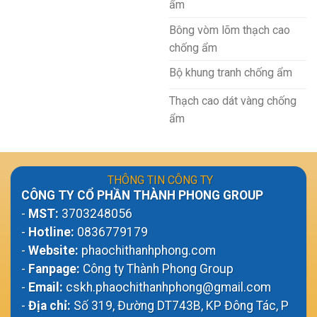
ẩm
Bông vòm lõm thạch cao
chống ẩm
Bộ khung tranh chống ẩm
Thạch cao dát vàng chống
ẩm
THÔNG TIN CÔNG TY
CÔNG TY CỔ PHẦN THÀNH PHONG GROUP
-
MST:
3703248056
-
Hotline:
0836779179
-
Website:
phaochithanhphong.com
-
Fanpage:
Công ty Thành Phong Group
-
Email:
cskh.phaochithanhphong@gmail.com
-
Địa chỉ:
Số 319, Đường DT743B, KP Đông Tác, P