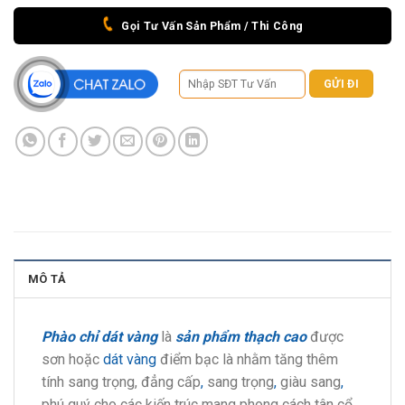
Gọi Tư Vấn Sản Phẩm / Thi Công
MÔ TẢ
Phào chỉ dát vàng
là
sản phẩm thạch cao
được
sơn hoặc
dát vàng
điểm bạc là nhằm tăng thêm
tính sang trọng, đẳng cấp
,
sang trọng
,
giàu sang
,
phú quý cho các kiến trúc mang phong cách tân cổ