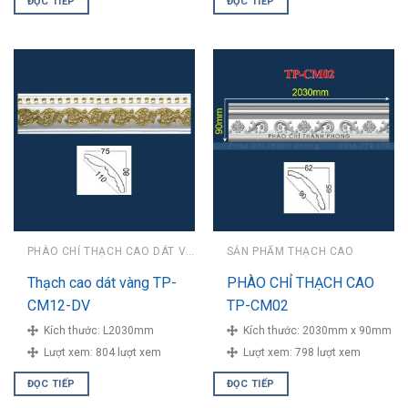
ĐỌC TIẾP
ĐỌC TIẾP
PHÀO CHỈ THẠCH CAO DÁT VÀNG
SẢN PHẨM THẠCH CAO
Thạch cao dát vàng TP-
PHÀO CHỈ THẠCH CAO
CM12-DV
TP-CM02
Kích thước:
L2030mm
Kích thước:
2030mm x 90mm
Lượt xem:
804 lượt xem
Lượt xem:
798 lượt xem
ĐỌC TIẾP
ĐỌC TIẾP