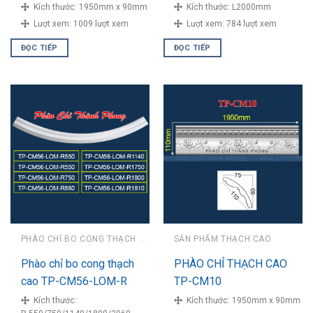
Kích thước:
1950mm x 90mm
Kích thước:
L2000mm
Lượt xem:
1009 lượt xem
Lượt xem:
784 lượt xem
ĐỌC TIẾP
ĐỌC TIẾP
PHÀO CHỈ BO CONG THẠCH CAO
SẢN PHẨM THẠCH CAO
Phào chỉ bo cong thạch
PHÀO CHỈ THẠCH CAO
cao TP-CM56-LOM-R
TP-CM10
Kích thước:
Kích thước:
1950mm x 90mm