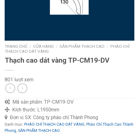
TRANG CHỦ
/
CỬA HÀNG
/
SẢN PHẨM THẠCH CAO
/
PHÀO CHỈ
THẠCH CAO DÁT VÀNG
Thạch cao dát vàng TP-CM19-DV
801 lượt xem
Mã sản phẩm:
TP-CM19-DV
Kích thước:
L1950mm
Đơn vị SX:
Công ty phào chỉ Thành Phong
Danh mục:
PHÀO CHỈ THẠCH CAO DÁT VÀNG
,
Phào Chỉ Thạch Cao Thành
Phong
,
SẢN PHẨM THẠCH CAO