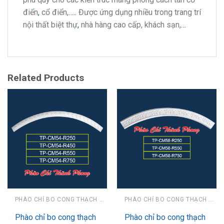
điển
,
cổ điển,
…..
Được ứng dụng nhiều trong trang trí
nội thất biệt thự
,
nhà hàng cao cấp, khách sạn,
…
Related Products
PHÀO CHỈ BO CONG THẠCH CAO
PHÀO CHỈ BO CONG THẠCH CAO
Phào chỉ bo cong thạch
Phào chỉ bo cong thạch