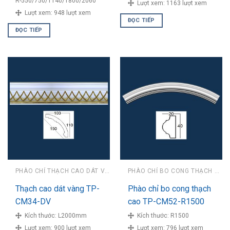
R-550/750/1140/1800/2060
Lượt xem:
1163 lượt xem
Lượt xem:
948 lượt xem
ĐỌC TIẾP
ĐỌC TIẾP
PHÀO CHỈ THẠCH CAO DÁT VÀNG
PHÀO CHỈ BO CONG THẠCH CAO
Thạch cao dát vàng TP-
Phào chỉ bo cong thạch
CM34-DV
cao TP-CM52-R1500
Kích thước:
L2000mm
Kích thước:
R1500
Lượt xem:
900 lượt xem
Lượt xem:
796 lượt xem