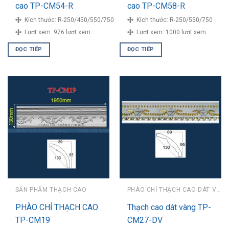
cao TP-CM54-R
cao TP-CM58-R
Kích thước:
R-250/450/550/750
Kích thước:
R-250/550/750
Lượt xem:
976 lượt xem
Lượt xem:
1000 lượt xem
ĐỌC TIẾP
ĐỌC TIẾP
SẢN PHẨM THẠCH CAO
PHÀO CHỈ THẠCH CAO DÁT VÀNG
PHÀO CHỈ THẠCH CAO
Thạch cao dát vàng TP-
TP-CM19
CM27-DV