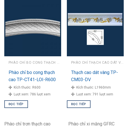
PHÀO CHỈ BO CONG THẠCH CAO
PHÀO CHỈ THẠCH CAO DÁT VÀNG
Phào chỉ bo cong thạch
Thạch cao dát vàng TP-
cao TP-CT41-LOI-R600
CM03-DV
Kích thước:
R600
Kích thước:
L1960mm
Lượt xem:
786 lượt xem
Lượt xem:
791 lượt xem
ĐỌC TIẾP
ĐỌC TIẾP
Phào chỉ trơn thạch cao
Phào chỉ xi măng GFRC