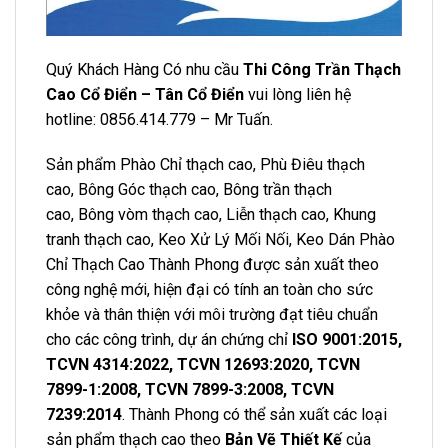
Quý Khách Hàng Có nhu cầu
Thi Công Trần Thạch
Cao
Cổ Điển – Tân Cổ Điển
vui lòng liên hệ
hotline: 0856.414.779 – Mr Tuấn.
Sản phẩm
Phào Chỉ thạch cao
,
Phù Điêu thạch
cao
,
Bông Góc thạch cao
,
Bông trần thạch
cao
,
Bông vòm thạch cao
,
Liễn thạch cao,
Khung
tranh thạch cao
,
Keo Xử Lý Mối Nối
,
Keo Dán Phào
Chỉ Thạch Cao
Thành Phong được sản xuất theo
công nghệ mới, hiện đại có tính an toàn cho sức
khỏe và thân thiện với môi trường đạt tiêu chuẩn
cho các công trình, dự án chứng chỉ
ISO 9001:2015,
TCVN 4314:2022, TCVN 12693:2020, TCVN
7899-1:2008, TCVN 7899-3:2008, TCVN
7239:2014
. Thành Phong có thể sản xuất các loại
sản phẩm thạch cao theo
Bản Vẽ Thiết Kế
của