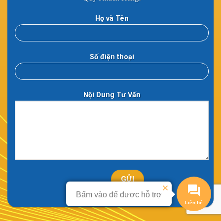
Họ và Tên
Số điện thoại
Nội Dung Tư Vấn
Bấm vào để được hỗ trợ