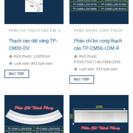
PHÀO CHỈ THẠCH CAO DÁT VÀNG
PHÀO CHỈ BO CONG THẠCH CAO
Thạch cao dát vàng TP-
Phào chỉ bo cong thạch
CM30-DV
cao TP-CM56-LOM-R
Kích thước:
L2000mm
Kích thước:
R-550/750/1140/1800/2060
Lượt xem:
862 lượt xem
Lượt xem:
953 lượt xem
ĐỌC TIẾP
ĐỌC TIẾP