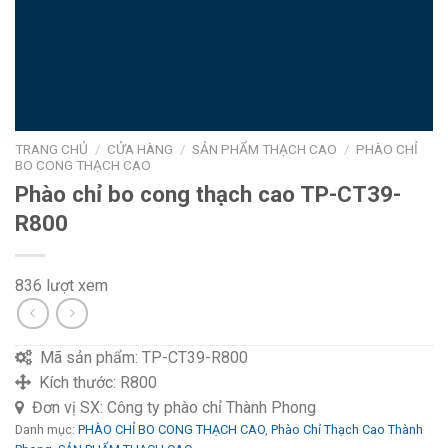
TRANG CHỦ
/
CỬA HÀNG
/
SẢN PHẨM THẠCH CAO
/
PHÀO CHỈ
BO CONG THẠCH CAO
Phào chỉ bo cong thạch cao TP-CT39-
R800
836 lượt xem
Mã sản phẩm:
TP-CT39-R800
Kích thước:
R800
Đơn vị SX:
Công ty phào chỉ Thành Phong
Danh mục:
PHÀO CHỈ BO CONG THẠCH CAO
,
Phào Chỉ Thạch Cao Thành