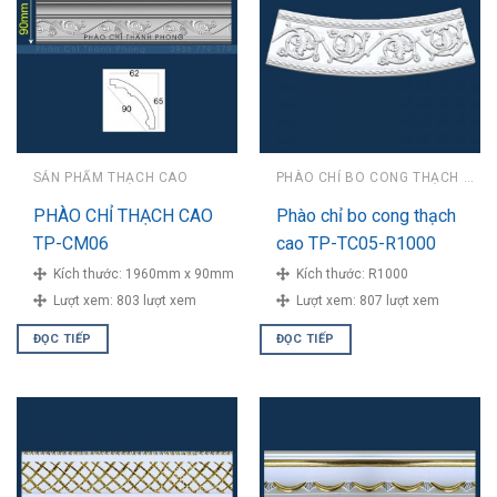
SẢN PHẨM THẠCH CAO
PHÀO CHỈ BO CONG THẠCH CAO
PHÀO CHỈ THẠCH CAO
Phào chỉ bo cong thạch
TP-CM06
cao TP-TC05-R1000
Kích thước:
1960mm x 90mm
Kích thước:
R1000
Lượt xem:
803 lượt xem
Lượt xem:
807 lượt xem
ĐỌC TIẾP
ĐỌC TIẾP