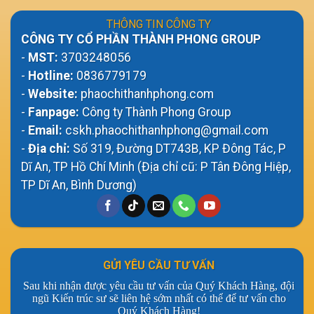
THÔNG TIN CÔNG TY
CÔNG TY CỔ PHẦN THÀNH PHONG GROUP
-
MST:
3703248056
-
Hotline:
0836779179
-
Website:
phaochithanhphong.com
-
Fanpage:
Công ty Thành Phong Group
-
Email:
cskh.phaochithanhphong@gmail.com
-
Địa chỉ:
Số 319, Đường DT743B, KP Đông Tác, P
Dĩ An, TP Hồ Chí Minh (Địa chỉ cũ: P Tân Đông Hiệp,
TP Dĩ An, Bình Dương)
GỬI YÊU CẦU TƯ VẤN
Sau khi nhận được yêu cầu tư vấn của Quý Khách Hàng, đội
ngũ Kiến trúc sư sẽ liên hệ sớm nhất có thể để tư vấn cho
Quý Khách Hàng!