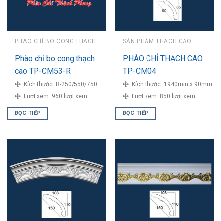
PHÀO CHỈ BO CONG THẠCH CAO
SẢN PHẨM THẠCH CAO
Phào chỉ bo cong thạch
PHÀO CHỈ THẠCH CAO
cao TP-CM53-R
TP-CM04
Kích thước:
R-250/550/750
Kích thước:
1940mm x 90mm
Lượt xem:
960 lượt xem
Lượt xem:
850 lượt xem
ĐỌC TIẾP
ĐỌC TIẾP