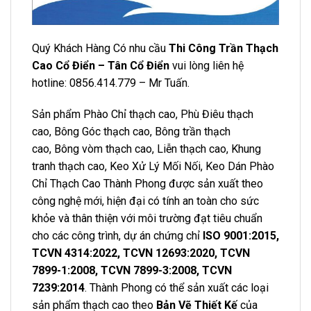
Quý Khách Hàng Có nhu cầu
Thi Công Trần Thạch
Cao
Cổ Điển – Tân Cổ Điển
vui lòng liên hệ
hotline: 0856.414.779 – Mr Tuấn.
Sản phẩm
Phào Chỉ thạch cao
,
Phù Điêu thạch
cao
,
Bông Góc thạch cao
,
Bông trần thạch
cao
,
Bông vòm thạch cao
,
Liễn thạch cao,
Khung
tranh thạch cao
,
Keo Xử Lý Mối Nối
,
Keo Dán Phào
Chỉ Thạch Cao
Thành Phong được sản xuất theo
công nghệ mới, hiện đại có tính an toàn cho sức
khỏe và thân thiện với môi trường đạt tiêu chuẩn
cho các công trình, dự án chứng chỉ
ISO 9001:2015,
TCVN 4314:2022, TCVN 12693:2020, TCVN
7899-1:2008, TCVN 7899-3:2008, TCVN
7239:2014
. Thành Phong có thể sản xuất các loại
sản phẩm thạch cao theo
Bản Vẽ Thiết Kế
của