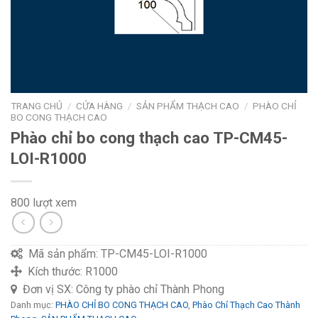
TRANG CHỦ
/
CỬA HÀNG
/
SẢN PHẨM THẠCH CAO
/
PHÀO CHỈ
BO CONG THẠCH CAO
Phào chỉ bo cong thạch cao TP-CM45-
LOI-R1000
800 lượt xem
Mã sản phẩm:
TP-CM45-LOI-R1000
Kích thước:
R1000
Đơn vị SX:
Công ty phào chỉ Thành Phong
Danh mục:
PHÀO CHỈ BO CONG THẠCH CAO
,
Phào Chỉ Thạch Cao Thành