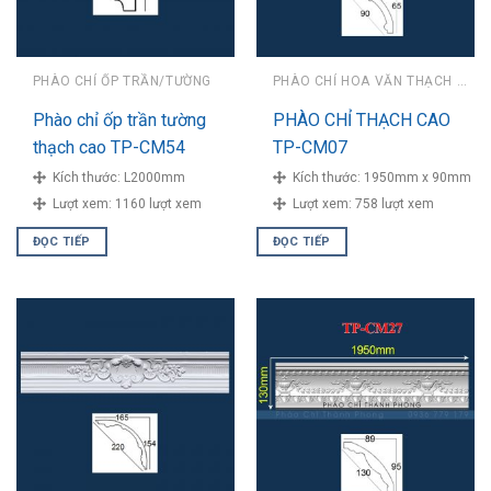
PHÀO CHỈ ỐP TRẦN/TƯỜNG
PHÀO CHỈ HOA VĂN THẠCH CAO
Phào chỉ ốp trần tường
PHÀO CHỈ THẠCH CAO
thạch cao TP-CM54
TP-CM07
Kích thước:
L2000mm
Kích thước:
1950mm x 90mm
Lượt xem:
1160 lượt xem
Lượt xem:
758 lượt xem
ĐỌC TIẾP
ĐỌC TIẾP