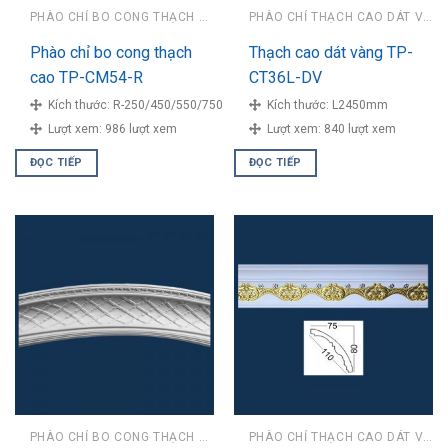
PHÀO CHỈ BO CONG THẠCH CAO
PHÀO CHỈ THẠCH CAO DÁT VÀNG
Phào chỉ bo cong thạch
Thạch cao dát vàng TP-
cao TP-CM54-R
CT36L-DV
Kích thước:
R-250/450/550/750
Kích thước:
L2450mm
Lượt xem:
986 lượt xem
Lượt xem:
840 lượt xem
ĐỌC TIẾP
ĐỌC TIẾP
PHÀO CHỈ BO CONG THẠCH CAO
PHÀO CHỈ THẠCH CAO DÁT VÀNG