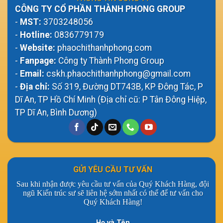
CÔNG TY CỔ PHẦN THÀNH PHONG GROUP
-
MST:
3703248056
-
Hotline:
0836779179
-
Website:
phaochithanhphong.com
-
Fanpage:
Công ty Thành Phong Group
-
Email:
cskh.phaochithanhphong@gmail.com
-
Địa chỉ:
Số 319, Đường DT743B, KP Đông Tác, P
Dĩ An, TP Hồ Chí Minh (Địa chỉ cũ: P Tân Đông Hiệp,
TP Dĩ An, Bình Dương)
GỬI YÊU CẦU TƯ VẤN
Sau khi nhận được yêu cầu tư vấn của Quý Khách Hàng, đội
ngũ Kiến trúc sư sẽ liên hệ sớm nhất có thể để tư vấn cho
Quý Khách Hàng!
Họ và Tên