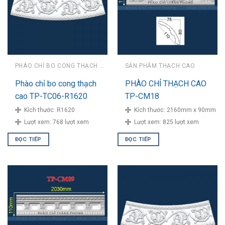
PHÀO CHỈ BO CONG THẠCH CAO
SẢN PHẨM THẠCH CAO
Phào chỉ bo cong thạch
PHÀO CHỈ THẠCH CAO
cao TP-TC06-R1620
TP-CM18
Kích thước:
R1620
Kích thước:
2160mm x 90mm
Lượt xem:
768 lượt xem
Lượt xem:
825 lượt xem
ĐỌC TIẾP
ĐỌC TIẾP