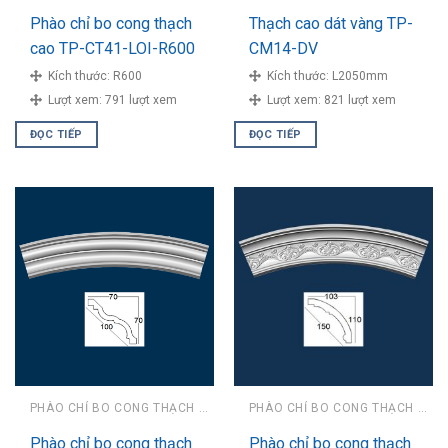
Phào chỉ bo cong thạch
Thạch cao dát vàng TP-
cao TP-CT41-LOI-R600
CM14-DV
Kích thước:
R600
Kích thước:
L2050mm
Lượt xem:
791 lượt xem
Lượt xem:
821 lượt xem
ĐỌC TIẾP
ĐỌC TIẾP
PHÀO CHỈ BO CONG THẠCH CAO
PHÀO CHỈ BO CONG THẠCH CAO
Phào chỉ bo cong thạch
Phào chỉ bo cong thạch