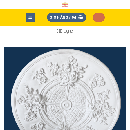
Skip
to
content
GIỎ HÀNG /
0
₫
+
LỌC