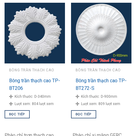
BÔNG TRẦN THẠCH CAO
BÔNG TRẦN THẠCH CAO
Bông trần thạch cao TP-
Bông trần thạch cao TP-
BT206
BT272-S
Kích thước:
D-340mm
Kích thước:
D-900mm
Lượt xem:
804 lượt xem
Lượt xem:
809 lượt xem
ĐỌC TIẾP
ĐỌC TIẾP
Phào chỉ trơn thạch cao
Phào chỉ xi măng GFRC