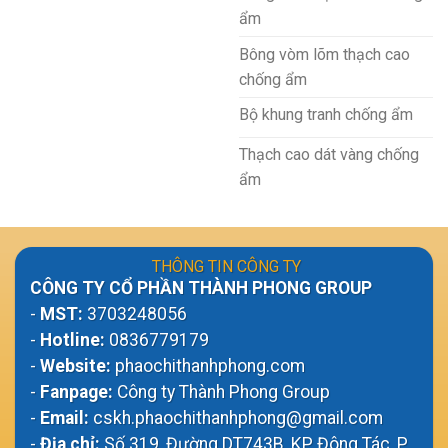
ẩm
Bông vòm lõm thạch cao
chống ẩm
Bộ khung tranh chống ẩm
Thạch cao dát vàng chống
ẩm
THÔNG TIN CÔNG TY
CÔNG TY CỔ PHẦN THÀNH PHONG GROUP
-
MST:
3703248056
-
Hotline:
0836779179
-
Website:
phaochithanhphong.com
-
Fanpage:
Công ty Thành Phong Group
-
Email:
cskh.phaochithanhphong@gmail.com
-
Địa chỉ:
Số 319, Đường DT743B, KP Đông Tác, P