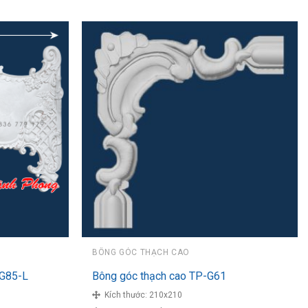
BÔNG GÓC THẠCH CAO
G85-L
Bông góc thạch cao TP-G61
Kích thước:
210x210