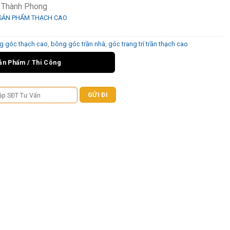
ỉ Thành Phong
SẢN PHẨM THẠCH CAO
g góc thạch cao
,
bông góc trần nhà
,
góc trang trí trần thạch cao
ản Phẩm / Thi Công