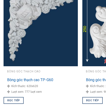
BÔNG GÓC THẠCH CAO
BÔNG GÓC T
Bông góc thạch cao TP-G60
Bông góc t
Kích thước:
620x620
Kích thước:
Lượt xem:
777 lượt xem
Lượt xem:
9
ĐỌC TIẾP
ĐỌC TIẾP