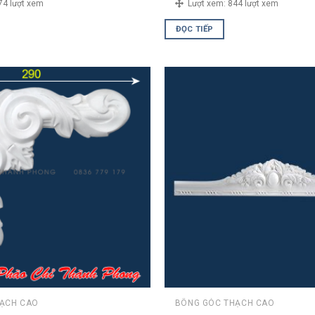
74 lượt xem
Lượt xem:
844 lượt xem
ĐỌC TIẾP
HẠCH CAO
BÔNG GÓC THẠCH CAO