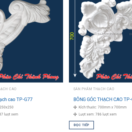
HẠCH CAO
SẢN PHẨM THẠCH CAO
hạch cao TP-G77
BÔNG GÓC THẠCH CAO TP-
250x250
Kích thước:
700mm x 700mm
87 lượt xem
Lượt xem:
786 lượt xem
ĐỌC TIẾP