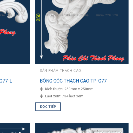
SẢN PHẨM THẠCH CAO
G77-L
BÔNG GÓC THẠCH CAO TP-G77
Kích thước:
250mm x 250mm
Lượt xem:
734 lượt xem
ĐỌC TIẾP