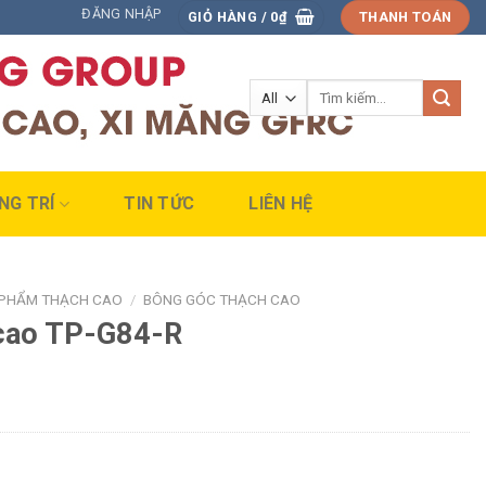
ĐĂNG NHẬP
GIỎ HÀNG /
0
₫
THANH TOÁN
Tìm
kiếm:
NG TRÍ
TIN TỨC
LIÊN HỆ
 PHẨM THẠCH CAO
/
BÔNG GÓC THẠCH CAO
 cao TP-G84-R