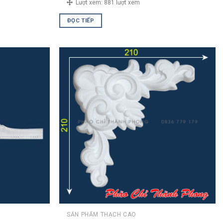
Lượt xem:
881 lượt xem
ĐỌC TIẾP
SẢN PHẨM THẠCH CAO