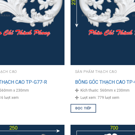
HẠCH CAO
SẢN PHẨM THẠCH CAO
THẠCH CAO TP-G77-R
BÔNG GÓC THẠCH CAO TP-
560mm x 230mm
Kích thước:
560mm x 230mm
16 lượt xem
Lượt xem:
779 lượt xem
ĐỌC TIẾP