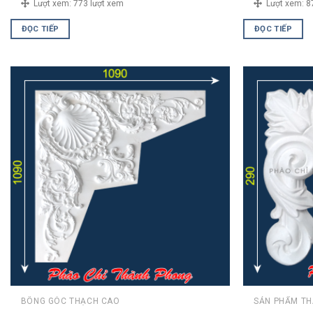
Lượt xem:
773 lượt xem
Lượt xem:
8
ĐỌC TIẾP
ĐỌC TIẾP
BÔNG GÓC THẠCH CAO
SẢN PHẨM T