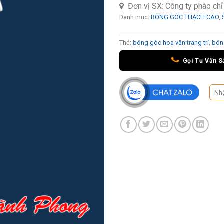
Đơn vị SX:
Công ty phào ch
Danh mục:
BÔNG GÓC THẠCH CAO
,
Thẻ:
bông góc hoa văn trang trí
,
bôn
Gọi Tư Vấn S