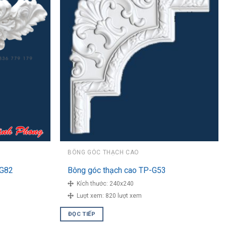
BÔNG GÓC THẠCH CAO
G82
Bông góc thạch cao TP-G53
Kích thước:
240x240
Lượt xem:
820 lượt xem
ĐỌC TIẾP