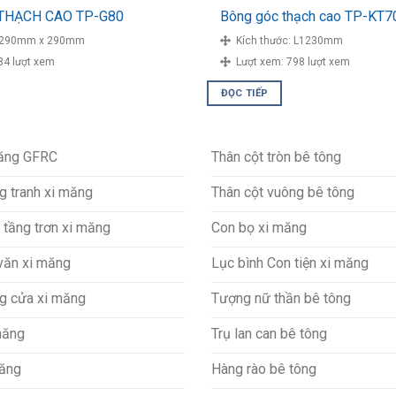
THẠCH CAO TP-G80
Bông góc thạch cao TP-KT7
290mm x 290mm
Kích thước:
L1230mm
84 lượt xem
Lượt xem:
798 lượt xem
ĐỌC TIẾP
măng GFRC
Thân cột tròn bê tông
g tranh xi măng
Thân cột vuông bê tông
 tầng trơn xi măng
Con bọ xi măng
văn xi măng
Lục bình Con tiện xi măng
g cửa xi măng
Tượng nữ thần bê tông
măng
Trụ lan can bê tông
măng
Hàng rào bê tông