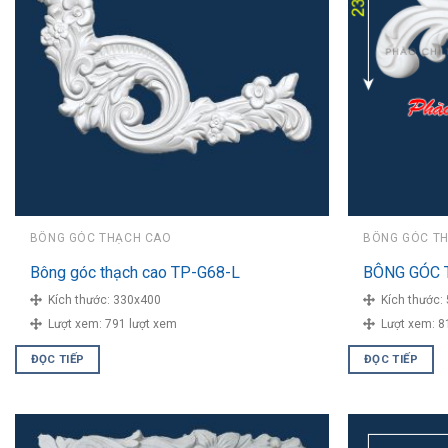
BÔNG GÓC THẠCH CAO
BÔNG GÓC T
Bông góc thạch cao TP-G68-L
BÔNG GÓC 
Kích thước:
330x400
Kích thước:
Lượt xem:
791 lượt xem
Lượt xem:
8
ĐỌC TIẾP
ĐỌC TIẾP