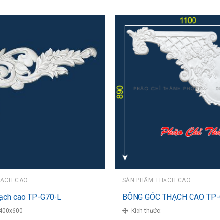
HẠCH CAO
SẢN PHẨM THẠCH CAO
hạch cao TP-G70-L
BÔNG GÓC THẠCH CAO TP-
400x600
Kích thước: