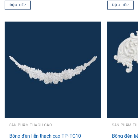
ĐỌC TIẾP
ĐỌC TIẾP
SẢN PHẨM THẠCH CAO
SẢN PHẨM T
Bông đèn liễn thạch cao TP-TC10
Bông đèn li