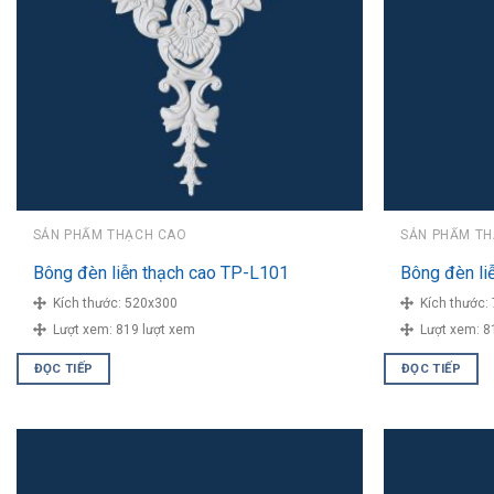
SẢN PHẨM THẠCH CAO
SẢN PHẨM T
Bông đèn liễn thạch cao TP-L101
Bông đèn li
Kích thước:
520x300
Kích thước:
Lượt xem:
819 lượt xem
Lượt xem:
8
ĐỌC TIẾP
ĐỌC TIẾP