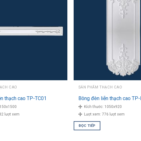
HẠCH CAO
SẢN PHẨM THẠCH CAO
ễn thạch cao TP-TC01
Bông đèn liễn thạch cao TP
150x1500
Kích thước:
1050x920
82 lượt xem
Lượt xem:
776 lượt xem
ĐỌC TIẾP