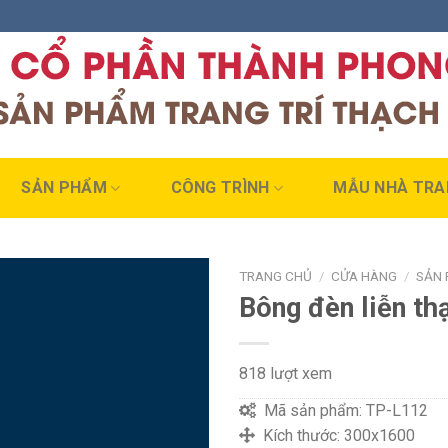
SẢN PHẨM
CÔNG TRÌNH
MẪU NHÀ TRA
TRANG CHỦ
/
CỬA HÀNG
/
SẢN
Bông đèn liễn t
818 lượt xem
Mã sản phẩm:
TP-L112
Kích thước:
300x1600