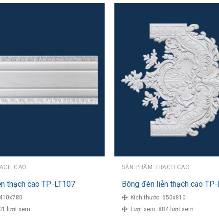
HẠCH CAO
SẢN PHẨM THẠCH CAO
ễn thạch cao TP-LT107
Bông đèn liễn thạch cao TP
410x780
Kích thước:
650x810
01 lượt xem
Lượt xem:
884 lượt xem