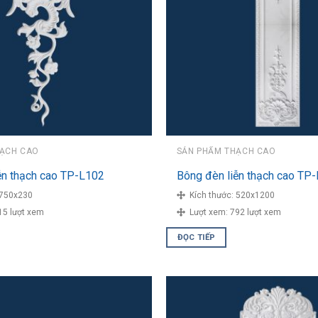
HẠCH CAO
SẢN PHẨM THẠCH CAO
ễn thạch cao TP-L102
Bông đèn liễn thạch cao TP
750x230
Kích thước:
520x1200
15 lượt xem
Lượt xem:
792 lượt xem
ĐỌC TIẾP