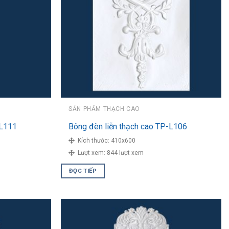
SẢN PHẨM THẠCH CAO
-L111
Bông đèn liễn thạch cao TP-L106
Kích thước:
410x600
Lượt xem:
844 lượt xem
ĐỌC TIẾP