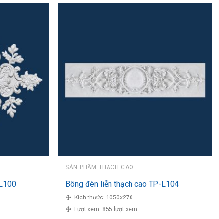
SẢN PHẨM THẠCH CAO
-L100
Bông đèn liễn thạch cao TP-L104
Kích thước:
1050x270
Lượt xem:
855 lượt xem