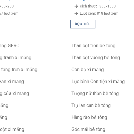
750x900
Kích thước:
300x1600
67 lượt xem
Lượt xem:
818 lượt xem
ĐỌC TIẾP
măng GFRC
Thân cột tròn bê tông
g tranh xi măng
Thân cột vuông bê tông
 tầng trơn xi măng
Con bọ xi măng
văn xi măng
Lục bình Con tiện xi măng
g cửa xi măng
Tượng nữ thần bê tông
măng
Trụ lan can bê tông
măng
Hàng rào bê tông
cột xi măng
Góc mái bê tông