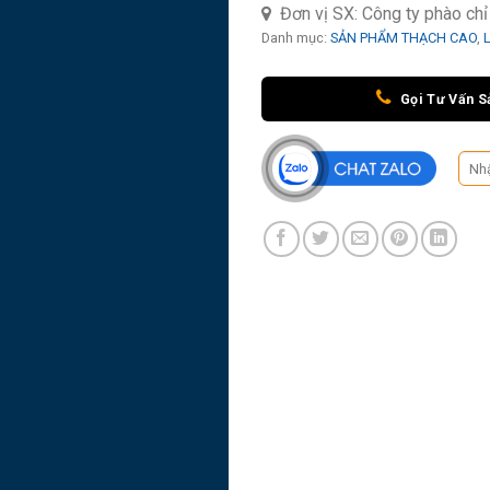
Đơn vị SX:
Công ty phào ch
Danh mục:
SẢN PHẨM THẠCH CAO
,
Gọi Tư Vấn S