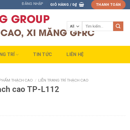
ĐĂNG NHẬP
GIỎ HÀNG /
0
₫
THANH TOÁN
Tìm
kiếm:
NG TRÍ
TIN TỨC
LIÊN HỆ
 PHẨM THẠCH CAO
/
LIỄN TRANG TRÍ THẠCH CAO
hạch cao TP-L112