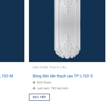
SẢN PHẨM THẠCH CAO
-L103-M
Bông đèn liễn thạch cao TP-L103-S
Kích thước:
Lượt xem:
780 lượt xem
ĐỌC TIẾP