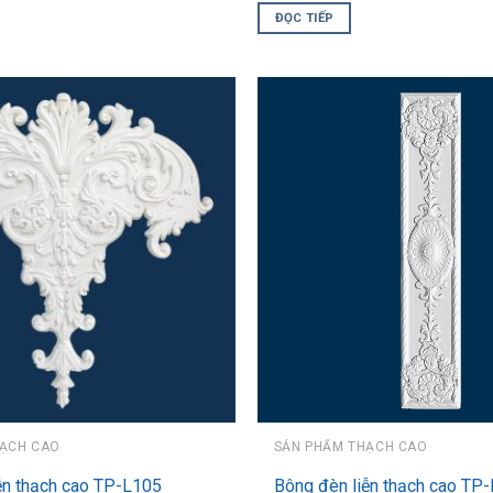
ĐỌC TIẾP
HẠCH CAO
SẢN PHẨM THẠCH CAO
ễn thạch cao TP-L105
Bông đèn liễn thạch cao TP