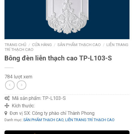
TRANG CHỦ
/
CỬA HÀNG
/
SẢN PHẨM THẠCH CAO
/
LIỄN TRANG
TRÍ THẠCH CAO
Bông đèn liễn thạch cao TP-L103-S
784 lượt xem
Mã sản phẩm:
TP-L103-S
Kích thước:
Đơn vị SX:
Công ty phào chỉ Thành Phong
Danh mục:
SẢN PHẨM THẠCH CAO
,
LIỄN TRANG TRÍ THẠCH CAO