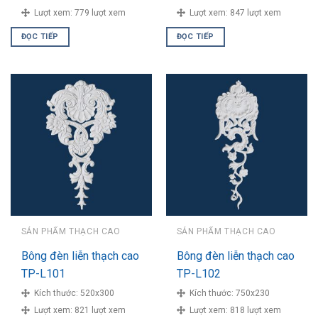
Lượt xem:
779 lượt xem
Lượt xem:
847 lượt xem
ĐỌC TIẾP
ĐỌC TIẾP
SẢN PHẨM THẠCH CAO
SẢN PHẨM THẠCH CAO
Bông đèn liễn thạch cao
Bông đèn liễn thạch cao
TP-L101
TP-L102
Kích thước:
520x300
Kích thước:
750x230
Lượt xem:
821 lượt xem
Lượt xem:
818 lượt xem