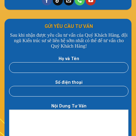
GỬI YÊU CẦU TƯ VẤN
Sau khi nhận được yêu cầu tư vấn của Quý Khách Hàng, đội
ngũ Kiến trúc sư sẽ liên hệ sớm nhất có thể để tư vấn cho
Quý Khách Hàng!
Họ và Tên
Số điện thoại
Nội Dung Tư Vấn