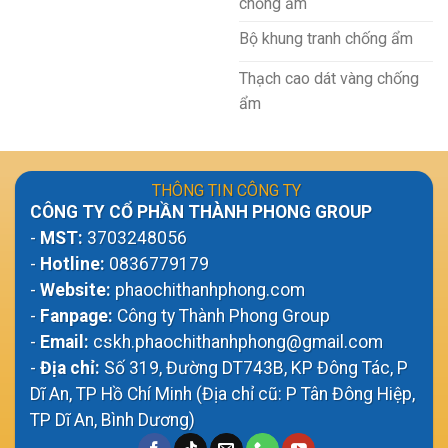
chống ẩm
Bộ khung tranh chống ẩm
Thạch cao dát vàng chống
ẩm
THÔNG TIN CÔNG TY
CÔNG TY CỔ PHẦN THÀNH PHONG GROUP
-
MST:
3703248056
-
Hotline:
0836779179
-
Website:
phaochithanhphong.com
-
Fanpage:
Công ty Thành Phong Group
-
Email:
cskh.phaochithanhphong@gmail.com
-
Địa chỉ:
Số 319, Đường DT743B, KP Đông Tác, P
Dĩ An, TP Hồ Chí Minh (Địa chỉ cũ: P Tân Đông Hiệp,
TP Dĩ An, Bình Dương)