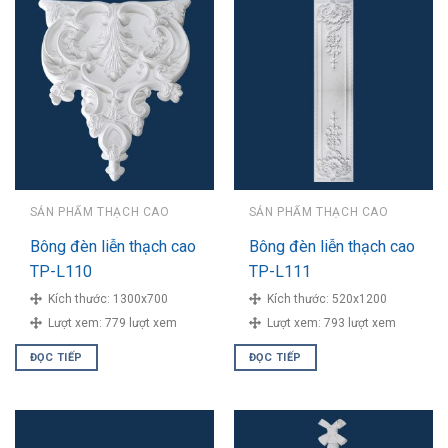
SẢN PHẨM THẠCH CAO
SẢN PHẨM THẠCH CAO
Bông đèn liễn thạch cao
Bông đèn liễn thạch cao
TP-L110
TP-L111
Kích thước:
1300x700
Kích thước:
520x1200
Lượt xem:
779 lượt xem
Lượt xem:
793 lượt xem
ĐỌC TIẾP
ĐỌC TIẾP