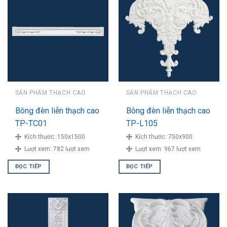
SẢN PHẨM THẠCH CAO
SẢN PHẨM THẠCH CAO
Bông đèn liễn thạch cao
Bông đèn liễn thạch cao
TP-TC01
TP-L105
Kích thước:
150x1500
Kích thước:
750x900
Lượt xem:
782 lượt xem
Lượt xem:
967 lượt xem
ĐỌC TIẾP
ĐỌC TIẾP