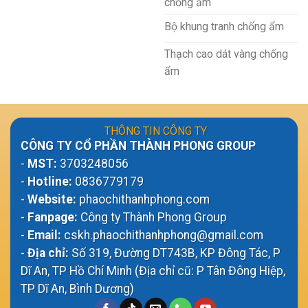
chống ẩm
Bộ khung tranh chống ẩm
Thạch cao dát vàng chống
ẩm
THÔNG TIN CÔNG TY
CÔNG TY CỔ PHẦN THÀNH PHONG GROUP
-
MST:
3703248056
-
Hotline:
0836779179
-
Website:
phaochithanhphong.com
-
Fanpage:
Công ty Thành Phong Group
-
Email:
cskh.phaochithanhphong@gmail.com
-
Địa chỉ:
Số 319, Đường DT743B, KP Đông Tác, P
Dĩ An, TP Hồ Chí Minh (Địa chỉ cũ: P Tân Đông Hiệp,
TP Dĩ An, Bình Dương)