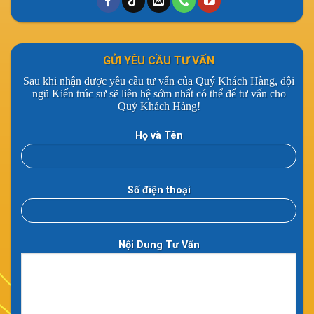
GỬI YÊU CẦU TƯ VẤN
Sau khi nhận được yêu cầu tư vấn của Quý Khách Hàng, đội
ngũ Kiến trúc sư sẽ liên hệ sớm nhất có thể để tư vấn cho
Quý Khách Hàng!
Họ và Tên
Số điện thoại
Nội Dung Tư Vấn