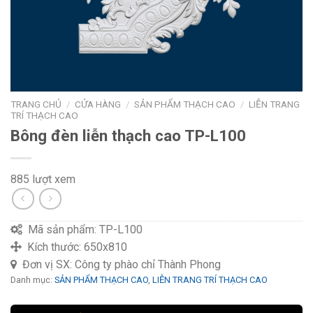
TRANG CHỦ
/
CỬA HÀNG
/
SẢN PHẨM THẠCH CAO
/
LIỄN TRANG
TRÍ THẠCH CAO
Bông đèn liễn thạch cao TP-L100
885 lượt xem
Mã sản phẩm:
TP-L100
Kích thước:
650x810
Đơn vị SX:
Công ty phào chỉ Thành Phong
Danh mục:
SẢN PHẨM THẠCH CAO
,
LIỄN TRANG TRÍ THẠCH CAO