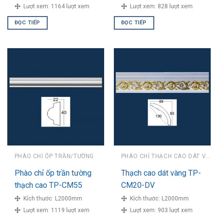
Lượt xem:
1164 lượt xem
Lượt xem:
828 lượt xem
ĐỌC TIẾP
ĐỌC TIẾP
PHÀO CHỈ ỐP TRẦN/TƯỜNG
PHÀO CHỈ THẠCH CAO DÁT VÀNG
Phào chỉ ốp trần tường
Thạch cao dát vàng TP-
thạch cao TP-CM55
CM20-DV
Kích thước:
L2000mm
Kích thước:
L2000mm
Lượt xem:
1119 lượt xem
Lượt xem:
903 lượt xem