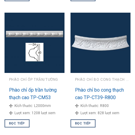
PHÀO CHỈ ỐP TRẦN/TƯỜNG
PHÀO CHỈ BO CONG THẠCH CAO
Phào chỉ ốp trần tường
Phào chỉ bo cong thạch
thạch cao TP-CM53
cao TP-CT39-R800
Kích thước:
L2000mm
Kích thước:
R800
Lượt xem:
1208 lượt xem
Lượt xem:
828 lượt xem
ĐỌC TIẾP
ĐỌC TIẾP