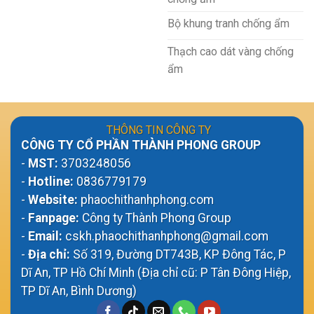
Bộ khung tranh chống ẩm
Thạch cao dát vàng chống
ẩm
THÔNG TIN CÔNG TY
CÔNG TY CỔ PHẦN THÀNH PHONG GROUP
-
MST:
3703248056
-
Hotline:
0836779179
-
Website:
phaochithanhphong.com
-
Fanpage:
Công ty Thành Phong Group
-
Email:
cskh.phaochithanhphong@gmail.com
-
Địa chỉ:
Số 319, Đường DT743B, KP Đông Tác, P
Dĩ An, TP Hồ Chí Minh (Địa chỉ cũ: P Tân Đông Hiệp,
TP Dĩ An, Bình Dương)