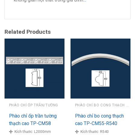
Related Products
PHÀO CHỈ ỐP TRẦN/TƯỜNG
PHÀO CHỈ BO CONG THẠCH CAO
Phào chỉ ốp trần tường
Phào chỉ bo cong thạch
thạch cao TP-CM58
cao TP-CM55-R540
Kích thước:
L2000mm
Kích thước:
R540