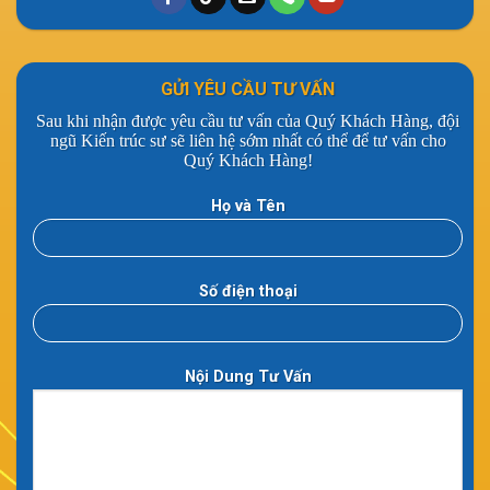
GỬI YÊU CẦU TƯ VẤN
Sau khi nhận được yêu cầu tư vấn của Quý Khách Hàng, đội
ngũ Kiến trúc sư sẽ liên hệ sớm nhất có thể để tư vấn cho
Quý Khách Hàng!
Họ và Tên
Số điện thoại
Nội Dung Tư Vấn