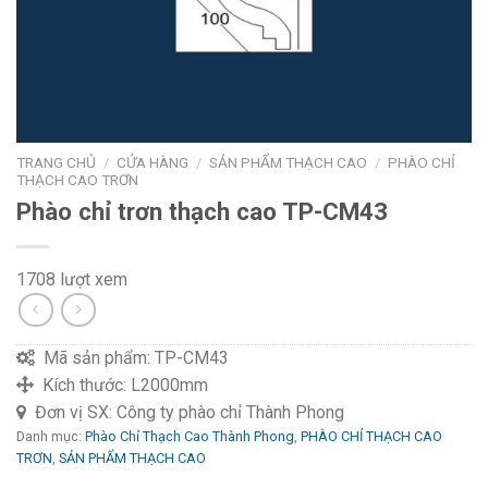
TRANG CHỦ
/
CỬA HÀNG
/
SẢN PHẨM THẠCH CAO
/
PHÀO CHỈ
THẠCH CAO TRƠN
Phào chỉ trơn thạch cao TP-CM43
1708 lượt xem
Mã sản phẩm:
TP-CM43
Kích thước:
L2000mm
Đơn vị SX:
Công ty phào chỉ Thành Phong
Danh mục:
Phào Chỉ Thạch Cao Thành Phong
,
PHÀO CHỈ THẠCH CAO
TRƠN
,
SẢN PHẨM THẠCH CAO