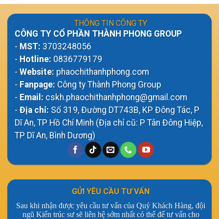
THÔNG TIN CÔNG TY
CÔNG TY CỔ PHẦN THÀNH PHONG GROUP
-
MST:
3703248056
-
Hotline:
0836779179
-
Website:
phaochithanhphong.com
-
Fanpage:
Công ty Thành Phong Group
-
Email:
cskh.phaochithanhphong@gmail.com
-
Địa chỉ:
Số 319, Đường DT743B, KP Đông Tác, P
Dĩ An, TP Hồ Chí Minh (Địa chỉ cũ: P Tân Đông Hiệp,
TP Dĩ An, Bình Dương)
GỬI YÊU CẦU TƯ VẤN
Sau khi nhận được yêu cầu tư vấn của Quý Khách Hàng, đội
ngũ Kiến trúc sư sẽ liên hệ sớm nhất có thể để tư vấn cho