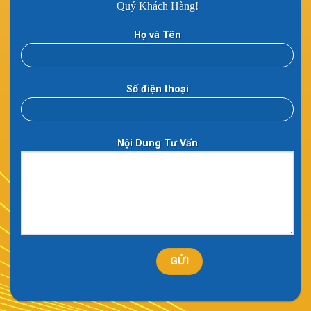
Quý Khách Hàng!
Họ và Tên
Số điện thoại
Nội Dung Tư Vấn