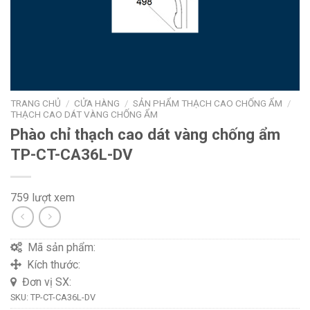
TRANG CHỦ
/
CỬA HÀNG
/
SẢN PHẨM THẠCH CAO CHỐNG ẨM
/
THẠCH CAO DÁT VÀNG CHỐNG ẨM
Phào chỉ thạch cao dát vàng chống ẩm
TP-CT-CA36L-DV
759 lượt xem
Mã sản phẩm:
Kích thước:
Đơn vị SX:
SKU:
TP-CT-CA36L-DV