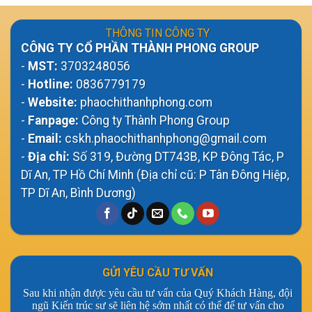
THÔNG TIN CÔNG TY
CÔNG TY CỔ PHẦN THÀNH PHONG GROUP
-
MST:
3703248056
-
Hotline:
0836779179
-
Website:
phaochithanhphong.com
-
Fanpage:
Công ty Thành Phong Group
-
Email:
cskh.phaochithanhphong@gmail.com
-
Địa chỉ:
Số 319, Đường DT743B, KP Đông Tác, P
Dĩ An, TP Hồ Chí Minh (Địa chỉ cũ: P Tân Đông Hiệp,
TP Dĩ An, Bình Dương)
GỬI YÊU CẦU TƯ VẤN
Sau khi nhận được yêu cầu tư vấn của Quý Khách Hàng, đội
ngũ Kiến trúc sư sẽ liên hệ sớm nhất có thể để tư vấn cho