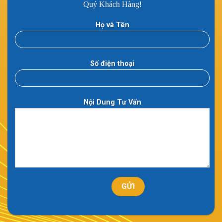
Quý Khách Hàng!
Họ và Tên
Số điện thoại
Nội Dung Tư Vấn