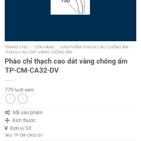
TRANG CHỦ
/
CỬA HÀNG
/
SẢN PHẨM THẠCH CAO CHỐNG ẨM
/
THẠCH CAO DÁT VÀNG CHỐNG ẨM
Phào chỉ thạch cao dát vàng chống ẩm
TP-CM-CA32-DV
779 lượt xem
Mã sản phẩm:
Kích thước:
Đơn vị SX:
SKU:
TP-CM-CA32-DV