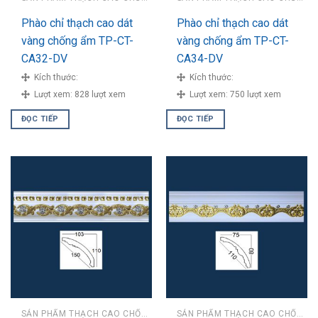
Phào chỉ thạch cao dát
Phào chỉ thạch cao dát
vàng chống ẩm TP-CT-
vàng chống ẩm TP-CT-
CA32-DV
CA34-DV
Kích thước:
Kích thước:
Lượt xem:
828 lượt xem
Lượt xem:
750 lượt xem
ĐỌC TIẾP
ĐỌC TIẾP
SẢN PHẨM THẠCH CAO CHỐNG ẨM
SẢN PHẨM THẠCH CAO CHỐNG ẨM