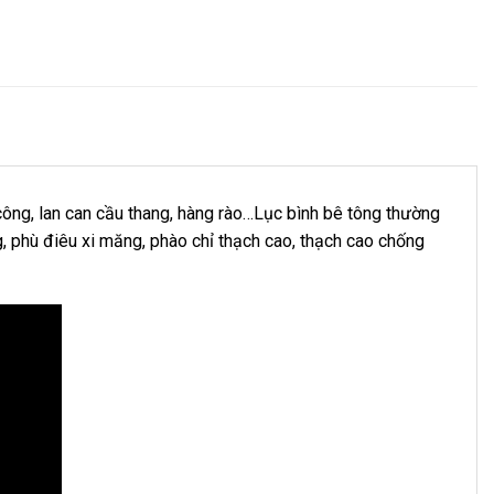
ông, lan can cầu thang,
hàng rào
…Lục bình bê tông thường
g
,
phù điêu xi măng
,
phào chỉ thạch cao
,
thạch cao chống