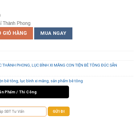
0
ỉ Thành Phong
 lượng
 GIỎ HÀNG
MUA NGAY
RC THÀNH PHONG
,
LỤC BÌNH XI MĂNG CON TIỆN BÊ TÔNG ĐÚC SẴN
iện bê tông
,
lục bình xi măng
,
sản phẩm bê tông
ản Phẩm / Thi Công