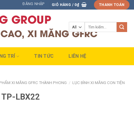
ĐĂNG NHẬP
GIỎ HÀNG /
0
₫
THANH TOÁN
Tìm
kiếm:
NG TRÍ
TIN TỨC
LIÊN HỆ
PHẨM XI MĂNG GFRC THÀNH PHONG
/
LỤC BÌNH XI MĂNG CON TIỆN
g TP-LBX22