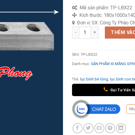
Mã sản phẩm:
TP-LBX22
Kích thước:
180x1000x14
Đơn vị SX:
Công Ty Phào Ch
Lục bình xi măng TP-LBX22 số
THÊM VÀO
SKU:
TP-LBX22
Danh mục:
SẢN PHẨM XI MĂNG GF
Thẻ:
lục bình bê tông
,
lục bình con t
Gọi Tư Vấn S