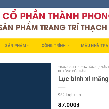
SẢN PHẨM
CÔNG TRÌNH
MẪU NHÀ TRA
TRANG CHỦ
/
CỬA HÀNG
/
SẢN 
BÊ TÔNG ĐÚC SẴN
Lục bình xi măn
952 lượt xem
87.000
₫