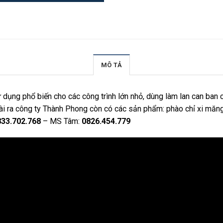
MÔ TẢ
dụng phổ biến cho các công trình lớn nhỏ, dùng làm lan can ban c
ài ra
công ty Thành Phong
còn có các sản phẩm:
phào chỉ xi măn
833.702.768
– MS Tâm:
0826.454.779