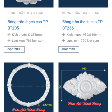
BÔNG TRẦN THẠCH CAO
BÔNG TRẦN THẠCH CAO
Bông trần thạch cao TP-
Bông trần thạch cao TP-
BT205
BT236
Kích thước:
D-255mm
Kích thước:
950x1600mm
Lượt xem:
783 lượt xem
Lượt xem:
770 lượt xem
ĐỌC TIẾP
ĐỌC TIẾP