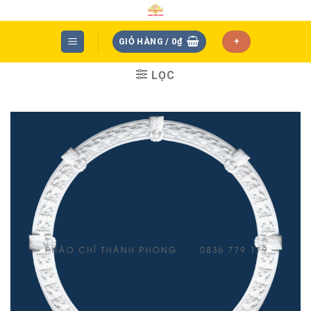
Skip
to
content
GIỎ HÀNG /
0
₫
+
LỌC