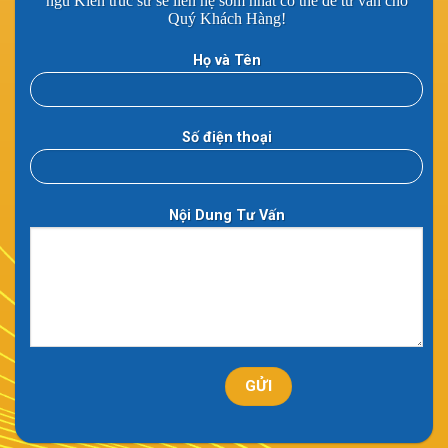
ngũ Kiến trúc sư sẽ liên hệ sớm nhất có thể để tư vấn cho
Quý Khách Hàng!
Họ và Tên
Số điện thoại
Nội Dung Tư Vấn