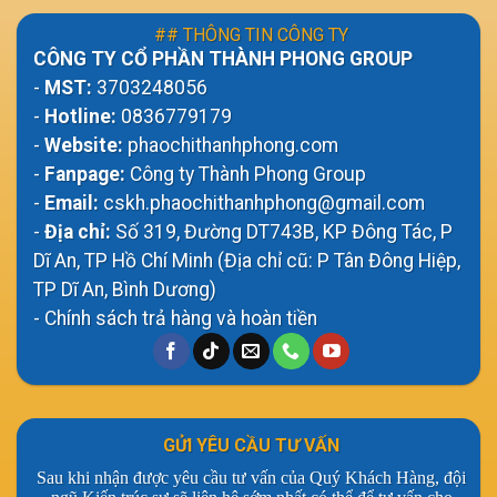
## THÔNG TIN CÔNG TY
CÔNG TY CỔ PHẦN THÀNH PHONG GROUP
-
MST:
3703248056
-
Hotline:
0836779179
-
Website:
phaochithanhphong.com
-
Fanpage:
Công ty Thành Phong Group
-
Email:
cskh.phaochithanhphong@gmail.com
-
Địa chỉ:
Số 319, Đường DT743B, KP Đông Tác, P
Dĩ An, TP Hồ Chí Minh (Địa chỉ cũ: P Tân Đông Hiệp,
TP Dĩ An, Bình Dương)
- Chính sách trả hàng và hoàn tiền
GỬI YÊU CẦU TƯ VẤN
Sau khi nhận được yêu cầu tư vấn của Quý Khách Hàng, đội