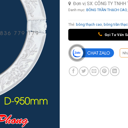
Đơn vị SX:
CÔNG TY TNHH 
Danh mục:
BÔNG TRẦN THẠCH CAO
Thẻ:
bông thạch cao
,
bông trần thạ
Gọi Tư Vấn S