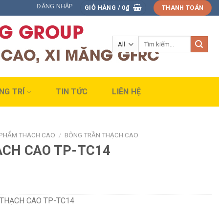
ĐĂNG NHẬP
GIỎ HÀNG /
0
₫
THANH TOÁN
Tìm
kiếm:
NG TRÍ
TIN TỨC
LIÊN HỆ
 PHẨM THẠCH CAO
/
BÔNG TRẦN THẠCH CAO
ẠCH CAO TP-TC14
THẠCH CAO TP-TC14