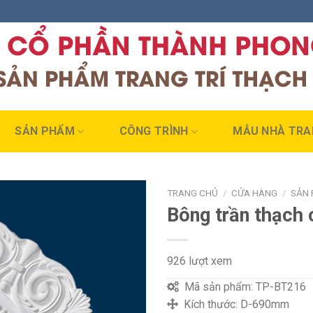
SẢN PHẨM
CÔNG TRÌNH
MẪU NHÀ TRA
TRANG CHỦ
/
CỬA HÀNG
/
SẢN
Bông trần thạch
926 lượt xem
Mã sản phẩm:
TP-BT216
Kích thước:
D-690mm