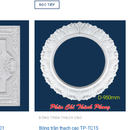
ĐỌC TIẾP
BÔNG TRẦN THẠCH CAO
01
Bông trần thạch cao TP-TC15