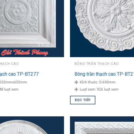
THẠCH CAO
BÔNG TRẦN THẠCH CAO
hạch cao TP-BT277
Bông trần thạch cao TP-BT2
655mmx655mm
Kích thước:
D-690mm
48 lượt xem
Lượt xem:
926 lượt xem
ĐỌC TIẾP