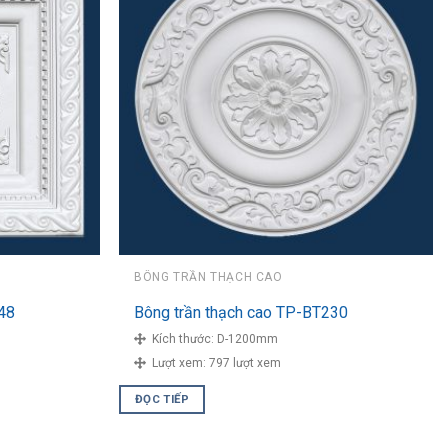
BÔNG TRẦN THẠCH CAO
48
Bông trần thạch cao TP-BT230
Kích thước:
D-1200mm
Lượt xem:
797 lượt xem
ĐỌC TIẾP