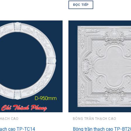
ĐỌC TIẾP
THẠCH CAO
BÔNG TRẦN THẠCH CAO
hạch cao TP-TC14
Bông trần thạch cao TP-BT2