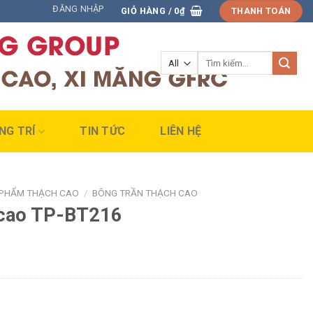
ĐĂNG NHẬP
GIỎ HÀNG /
0
₫
THANH TOÁN
Tìm
kiếm:
NG TRÍ
TIN TỨC
LIÊN HỆ
 PHẨM THẠCH CAO
/
BÔNG TRẦN THẠCH CAO
 cao TP-BT216