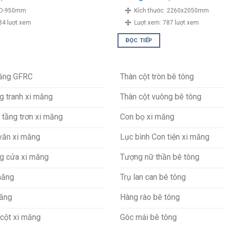
D-950mm
Kích thước:
2260x2050mm
84 lượt xem
Lượt xem:
787 lượt xem
ĐỌC TIẾP
măng GFRC
Thân cột tròn bê tông
g tranh xi măng
Thân cột vuông bê tông
 tầng trơn xi măng
Con bọ xi măng
văn xi măng
Lục bình Con tiện xi măng
g cửa xi măng
Tượng nữ thần bê tông
măng
Trụ lan can bê tông
măng
Hàng rào bê tông
cột xi măng
Góc mái bê tông