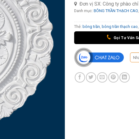
Đơn vị SX:
Công ty phào ch
Danh mục:
BÔNG TRẦN THẠCH CAO
Thẻ:
bông trần
,
bông trần thạch cao
Gọi Tư Vấn S