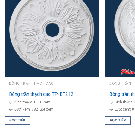
BÔNG TRẦN THẠCH CAO
BÔNG TRẦN 
Bông trần thạch cao TP-BT212
Bông trần t
Kích thước:
D-615mm
Kích thước:
Lượt xem:
782 lượt xem
Lượt xem:
8
ĐỌC TIẾP
ĐỌC TIẾP