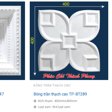
BÔNG TRẦN THẠCH CAO
47
Bông trần thạch cao TP-BT289
Kích thước:
400mmx400mm
Lượt xem:
964 lượt xem