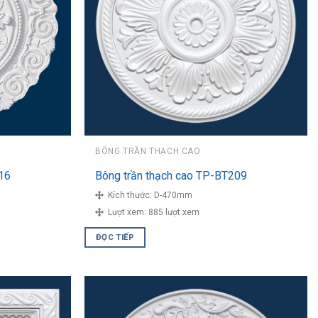
BÔNG TRẦN THẠCH CAO
16
Bông trần thạch cao TP-BT209
Kích thước:
D-470mm
Lượt xem:
885 lượt xem
ĐỌC TIẾP