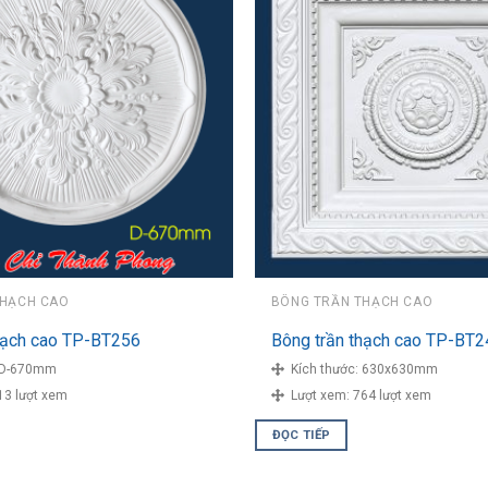
THẠCH CAO
BÔNG TRẦN THẠCH CAO
hạch cao TP-BT256
Bông trần thạch cao TP-BT2
D-670mm
Kích thước:
630x630mm
13 lượt xem
Lượt xem:
764 lượt xem
ĐỌC TIẾP