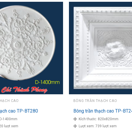
THẠCH CAO
BÔNG TRẦN THẠCH CAO
hạch cao TP-BT280
Bông trần thạch cao TP-BT2
D-1400mm
Kích thước:
820x820mm
20 lượt xem
Lượt xem:
739 lượt xem