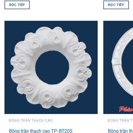
ĐỌC TIẾP
ĐỌC TIẾP
BÔNG TRẦN THẠCH CAO
BÔNG TRẦN 
Bông trần thạch cao TP-BT205
Bông trần t