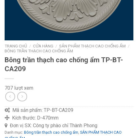
TRANG CHỦ
/
CỬA HÀNG
/
SẢN PHẨM THẠCH CAO CHỐNG ẨM
/
BÔNG TRẦN THẠCH CAO CHỐNG ẨM
Bông trần thạch cao chống ẩm TP-BT-
CA209
707 lượt xem
Mã sản phẩm:
TP-BT-CA209
Kích thước:
D-470mm
Đơn vị SX:
Công ty phào chỉ Thành Phong
Danh mục:
Bông trần thạch cao chống ẩm
,
SẢN PHẨM THẠCH CAO