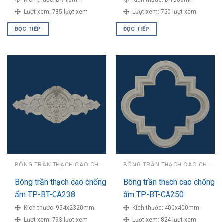
Lượt xem:
735 lượt xem
Lượt xem:
750 lượt xem
ĐỌC TIẾP
ĐỌC TIẾP
BÔNG TRẦN THẠCH CAO CHỐNG ẨM
BÔNG TRẦN THẠCH CAO CHỐNG ẨM
Bông trần thạch cao chống
Bông trần thạch cao chống
ẩm TP-BT-CA238
ẩm TP-BT-CA250
Kích thước:
954x2320mm
Kích thước:
400x400mm
Lượt xem:
793 lượt xem
Lượt xem:
824 lượt xem