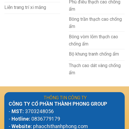
Phù điêu thạch cao chống
Liễn trang trí xi măng
ẩm
Bông trần thạch cao chống
ẩm
Bông vòm lõm thạch cao
chống ẩm
Bộ khung tranh chống ẩm
Thạch cao dát vàng chống
ẩm
THÔNG TIN CÔNG TY
CÔNG TY CỔ PHẦN THÀNH PHONG GROUP
-
MST:
3703248056
-
Hotline:
0836779179
-
Website:
phaochithanhphong.com