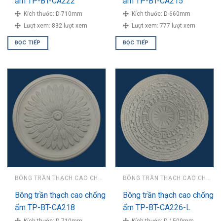
ẩm TP-BT-CA222
ẩm TP-BT-CA215
Kích thước:
D-710mm
Kích thước:
D-660mm
Lượt xem:
832 lượt xem
Lượt xem:
777 lượt xem
ĐỌC TIẾP
ĐỌC TIẾP
BÔNG TRẦN THẠCH CAO CHỐNG ẨM
BÔNG TRẦN THẠCH CAO CHỐNG ẨM
Bông trần thạch cao chống
Bông trần thạch cao chống
ẩm TP-BT-CA218
ẩm TP-BT-CA226-L
Kích thước:
D-710mm
Kích thước:
D-1500mm