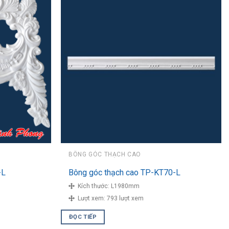
BÔNG GÓC THẠCH CAO
-L
Bông góc thạch cao TP-KT70-L
Kích thước:
L1980mm
Lượt xem:
793 lượt xem
ĐỌC TIẾP