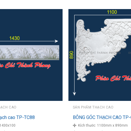
HẠCH CAO
SẢN PHẨM THẠCH CAO
hạch cao TP-TC88
BÔNG GÓC THẠCH CAO TP-
1430x100
Kích thước:
1100mm x 890mm