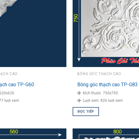
HẠCH CAO
BÔNG GÓC THẠCH CAO
hạch cao TP-G60
Bông góc thạch cao TP-G83
620x620
Kích thước:
750x750
77 lượt xem
Lượt xem:
826 lượt xem
ĐỌC TIẾP