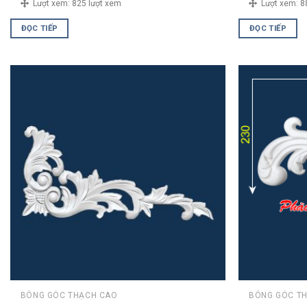
Lượt xem:
825 lượt xem
Lượt xem:
8
ĐỌC TIẾP
ĐỌC TIẾP
BÔNG GÓC THẠCH CAO
BÔNG GÓC T