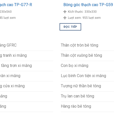
hạch cao TP-G77-R
Bông góc thạch cao TP-G59
230x560
Kích thước:
330x330
45 lượt xem
Lượt xem:
955 lượt xem
ĐỌC TIẾP
măng GFRC
Thân cột tròn bê tông
g tranh xi măng
Thân cột vuông bê tông
 tầng trơn xi măng
Con bọ xi măng
văn xi măng
Lục bình Con tiện xi măng
g cửa xi măng
Tượng nữ thần bê tông
măng
Trụ lan can bê tông
măng
Hàng rào bê tông