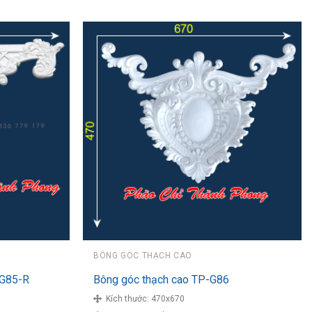
BÔNG GÓC THẠCH CAO
G85-R
Bông góc thạch cao TP-G86
Kích thước:
470x670