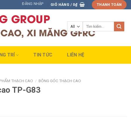
ĐĂNG NHẬP
GIỎ HÀNG /
0
₫
THANH TOÁN
Tìm
kiếm:
NG TRÍ
TIN TỨC
LIÊN HỆ
 PHẨM THẠCH CAO
/
BÔNG GÓC THẠCH CAO
cao TP-G83