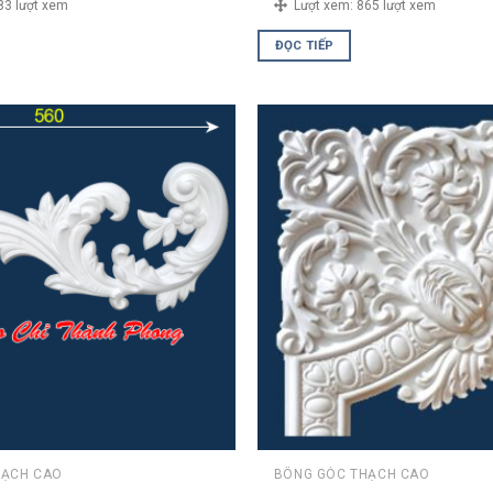
83 lượt xem
Lượt xem:
865 lượt xem
ĐỌC TIẾP
HẠCH CAO
BÔNG GÓC THẠCH CAO