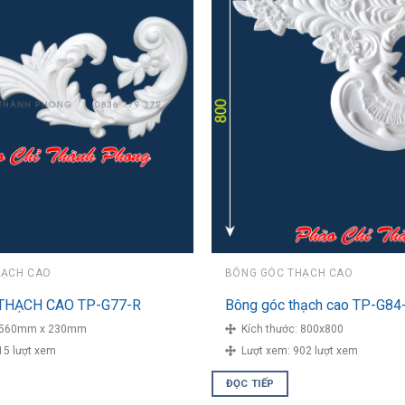
HẠCH CAO
BÔNG GÓC THẠCH CAO
THẠCH CAO TP-G77-R
Bông góc thạch cao TP-G84
560mm x 230mm
Kích thước:
800x800
15 lượt xem
Lượt xem:
902 lượt xem
ĐỌC TIẾP