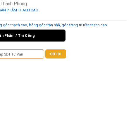
ỉ Thành Phong
SẢN PHẨM THẠCH CAO
g góc thạch cao
,
bông góc trần nhà
,
góc trang trí trần thạch cao
ản Phẩm / Thi Công