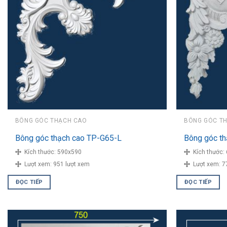
BÔNG GÓC THẠCH CAO
BÔNG GÓC T
Bông góc thạch cao TP-G65-L
Bông góc t
Kích thước:
590x590
Kích thước:
Lượt xem:
951 lượt xem
Lượt xem:
7
ĐỌC TIẾP
ĐỌC TIẾP