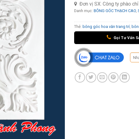
Đơn vị SX:
Công ty phào ch
Danh mục:
BÔNG GÓC THẠCH CAO
,
Thẻ:
bông góc hoa văn trang trí
,
bôn
Gọi Tư Vấn S