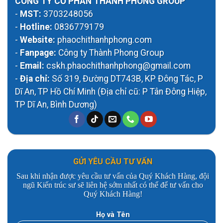
CÔNG TY CỔ PHẦN THÀNH PHONG GROUP
-
MST:
3703248056
-
Hotline:
0836779179
-
Website:
phaochithanhphong.com
-
Fanpage:
Công ty Thành Phong Group
-
Email:
cskh.phaochithanhphong@gmail.com
-
Địa chỉ:
Số 319, Đường DT743B, KP Đông Tác, P
Dĩ An, TP Hồ Chí Minh (Địa chỉ cũ: P Tân Đông Hiệp,
TP Dĩ An, Bình Dương)
GỬI YÊU CẦU TƯ VẤN
Sau khi nhận được yêu cầu tư vấn của Quý Khách Hàng, đội
ngũ Kiến trúc sư sẽ liên hệ sớm nhất có thể để tư vấn cho
Quý Khách Hàng!
Họ và Tên