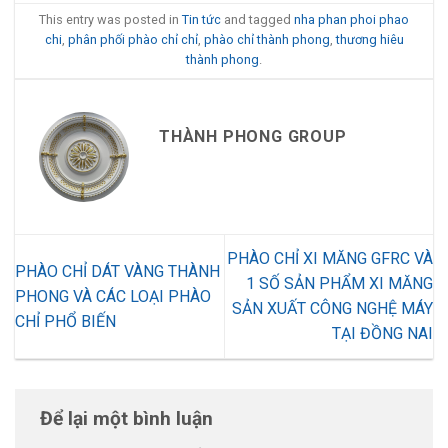
This entry was posted in
Tin tức
and tagged
nha phan phoi phao
chi
,
phân phối phào chỉ chỉ
,
phào chỉ thành phong
,
thương hiêu
thành phong
.
THÀNH PHONG GROUP
PHÀO CHỈ XI MĂNG GFRC VÀ
PHÀO CHỈ DÁT VÀNG THÀNH
1 SỐ SẢN PHẨM XI MĂNG
PHONG VÀ CÁC LOẠI PHÀO
SẢN XUẤT CÔNG NGHỆ MÁY
CHỈ PHỔ BIẾN
TẠI ĐỒNG NAI
Để lại một bình luận