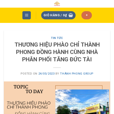
Skip
to
content
GIỎ HÀNG /
0
₫
+
TIN TỨC
THƯƠNG HIỆU PHÀO CHỈ THÀNH
PHONG ĐỒNG HÀNH CÙNG NHÀ
PHÂN PHỐI TĂNG ĐỨC TÀI
POSTED ON
24/05/2023
BY
THÀNH PHONG GROUP