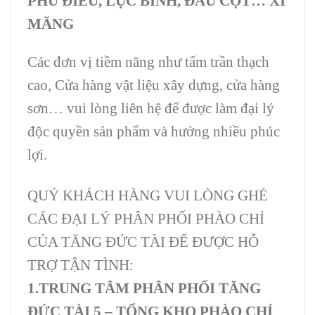
PHÙ ĐIÊU, LỤC BÌNH, ĐẦU CỘT… XI
MĂNG
Các đơn vị tiềm năng như tấm trần thạch
cao, Cửa hàng vật liệu xây dựng, cửa hàng
sơn… vui lòng liên hệ để được làm đại lý
độc quyền sản phẩm và hưởng nhiều phúc
lợi.
QUÝ KHÁCH HÀNG VUI LÒNG GHÉ
CÁC ĐẠI LÝ PHÂN PHỐI PHÀO CHỈ
CỦA TĂNG ĐỨC TÀI ĐỂ ĐƯỢC HỖ
TRỢ TẬN TÌNH:
1.TRUNG TÂM PHÂN PHỐI TĂNG
ĐỨC TÀI 5 – TỔNG KHO PHÀO CHỈ