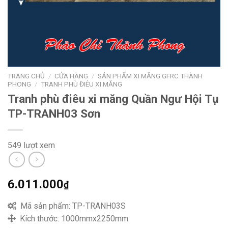
TRANG CHỦ
/
CỬA HÀNG
/
SẢN PHẨM XI MĂNG GFRC THÀNH
PHONG
/
TRANH PHÙ ĐIÊU XI MĂNG
Tranh phù điêu xi măng Quần Ngư Hội Tụ
TP-TRANH03 Sơn
549 lượt xem
6.011.000
₫
Mã sản phẩm:
TP-TRANH03S
Kích thước:
1000mmx2250mm