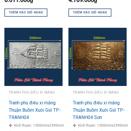
6.011.000
₫
4.769.000
₫
THÊM VÀO GIỎ HÀNG
THÊM VÀO GIỎ HÀNG
TRANH PHÙ ĐIÊU XI MĂNG
TRANH PHÙ ĐIÊU XI MĂNG
Tranh phù điêu xi măng
Tranh phù điêu xi măng
Thuận Buồm Xuôi Gió TP-
Thuận Buồm Xuôi Gió TP-
TRANH04
TRANH04 Sơn
Kích thước:
1300mmx2395mm
Kích thước:
1300mmx2395mm