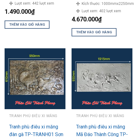
Lượt xem:
442 lượt xem
Kích thước:
1000mmx2250mm
1.490.000
₫
Lượt xem:
402 lượt xem
4.670.000
₫
THÊM VÀO GIỎ HÀNG
THÊM VÀO GIỎ HÀNG
TRANH PHÙ ĐIÊU XI MĂNG
TRANH PHÙ ĐIÊU XI MĂNG
Tranh phù điêu xi măng
Tranh phù điêu xi măng
đàn gà TP-TRANH01 Sơn
Mã Đáo Thành Công TP-