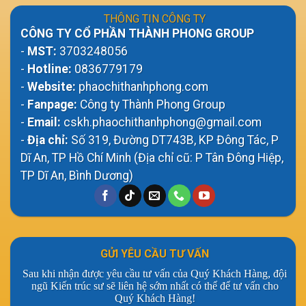
THÔNG TIN CÔNG TY
CÔNG TY CỔ PHẦN THÀNH PHONG GROUP
-
MST:
3703248056
-
Hotline:
0836779179
-
Website:
phaochithanhphong.com
-
Fanpage:
Công ty Thành Phong Group
-
Email:
cskh.phaochithanhphong@gmail.com
-
Địa chỉ:
Số 319, Đường DT743B, KP Đông Tác, P
Dĩ An, TP Hồ Chí Minh (Địa chỉ cũ: P Tân Đông Hiệp,
TP Dĩ An, Bình Dương)
GỬI YÊU CẦU TƯ VẤN
Sau khi nhận được yêu cầu tư vấn của Quý Khách Hàng, đội
ngũ Kiến trúc sư sẽ liên hệ sớm nhất có thể để tư vấn cho
Quý Khách Hàng!