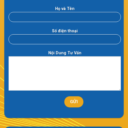
Họ và Tên
Số điện thoại
Nội Dung Tư Vấn