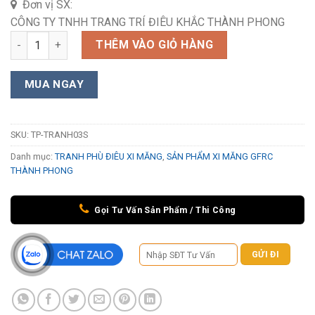
Đơn vị SX:
CÔNG TY TNHH TRANG TRÍ ĐIÊU KHẮC THÀNH PHONG
Tranh phù điêu xi măng Quần Ngư Hội Tụ TP-TRANH03 Sơn số
THÊM VÀO GIỎ HÀNG
MUA NGAY
SKU:
TP-TRANH03S
Danh mục:
TRANH PHÙ ĐIÊU XI MĂNG
,
SẢN PHẨM XI MĂNG GFRC
THÀNH PHONG
Gọi Tư Vấn Sản Phẩm / Thi Công