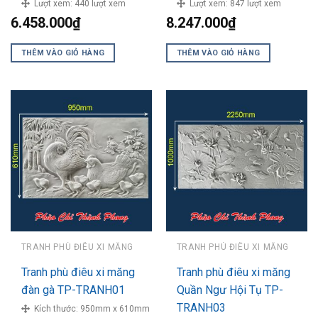
Lượt xem:
440 lượt xem
Lượt xem:
847 lượt xem
6.458.000
₫
8.247.000
₫
THÊM VÀO GIỎ HÀNG
THÊM VÀO GIỎ HÀNG
TRANH PHÙ ĐIÊU XI MĂNG
TRANH PHÙ ĐIÊU XI MĂNG
Tranh phù điêu xi măng
Tranh phù điêu xi măng
đàn gà TP-TRANH01
Quần Ngư Hội Tụ TP-
TRANH03
Kích thước:
950mm x 610mm