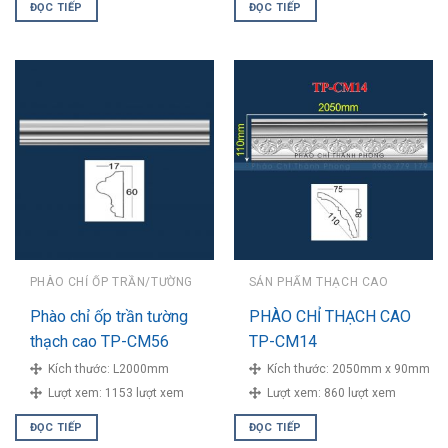
ĐỌC TIẾP
ĐỌC TIẾP
PHÀO CHỈ ỐP TRẦN/TƯỜNG
SẢN PHẨM THẠCH CAO
Phào chỉ ốp trần tường
PHÀO CHỈ THẠCH CAO
thạch cao TP-CM56
TP-CM14
Kích thước:
L2000mm
Kích thước:
2050mm x 90mm
Lượt xem:
1153 lượt xem
Lượt xem:
860 lượt xem
ĐỌC TIẾP
ĐỌC TIẾP