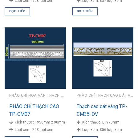
Lượt xem:
958 lượt xem
Lượt xem:
837 lượt xem
ĐỌC TIẾP
ĐỌC TIẾP
PHÀO CHỈ HOA VĂN THẠCH CAO
PHÀO CHỈ THẠCH CAO DÁT VÀNG
PHÀO CHỈ THẠCH CAO
Thạch cao dát vàng TP-
TP-CM07
CM35-DV
Kích thước:
1950mm x 90mm
Kích thước:
L1970mm
Lượt xem:
753 lượt xem
Lượt xem:
856 lượt xem