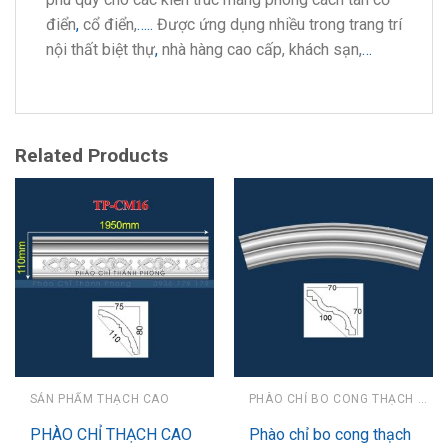
điển
,
cổ điển,
…..
Được ứng dụng nhiều trong trang trí
nội thất biệt thự
,
nhà hàng cao cấp, khách sạn,
…
Related Products
SẢN PHẨM THẠCH CAO
PHÀO CHỈ BO CONG THẠCH CAO
PHÀO CHỈ THẠCH CAO
Phào chỉ bo cong thạch