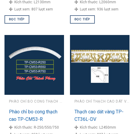
Kích thước:
L2130mm
Kích thước:
L2060mm
Lượt xem:
807 lượt xem
Lượt xem:
936 lượt xem
ĐỌC TIẾP
ĐỌC TIẾP
PHÀO CHỈ BO CONG THẠCH CAO
PHÀO CHỈ THẠCH CAO DÁT VÀNG
Phào chỉ bo cong thạch
Thạch cao dát vàng TP-
cao TP-CM53-R
CT36L-DV
Kích thước:
R-250/550/750
Kích thước:
L2450mm