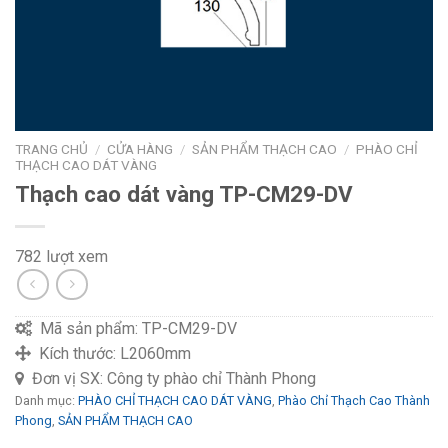
TRANG CHỦ
/
CỬA HÀNG
/
SẢN PHẨM THẠCH CAO
/
PHÀO CHỈ
THẠCH CAO DÁT VÀNG
Thạch cao dát vàng TP-CM29-DV
782 lượt xem
Mã sản phẩm:
TP-CM29-DV
Kích thước:
L2060mm
Đơn vị SX:
Công ty phào chỉ Thành Phong
Danh mục:
PHÀO CHỈ THẠCH CAO DÁT VÀNG
,
Phào Chỉ Thạch Cao Thành
Phong
,
SẢN PHẨM THẠCH CAO