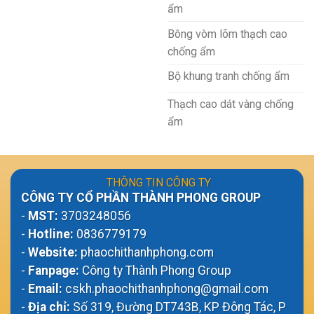
ẩm
Bông vòm lõm thạch cao
chống ẩm
Bộ khung tranh chống ẩm
Thạch cao dát vàng chống
ẩm
THÔNG TIN CÔNG TY
CÔNG TY CỔ PHẦN THÀNH PHONG GROUP
-
MST:
3703248056
-
Hotline:
0836779179
-
Website:
phaochithanhphong.com
-
Fanpage:
Công ty Thành Phong Group
-
Email:
cskh.phaochithanhphong@gmail.com
-
Địa chỉ:
Số 319, Đường DT743B, KP Đông Tác, P