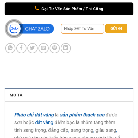
Gọi Tư Vấn Sản Phẩm / Thi Công
MÔ TẢ
Phào chỉ dát vàng
là
sản phẩm thạch cao
được
sơn hoặc
dát vàng
điểm bạc là nhằm tăng thêm
tính sang trọng, đẳng cấp
,
sang trọng
,
giàu sang
,
phú quý cho các kiến trúc mang phong cách tân cổ