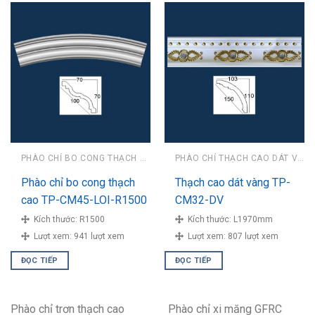
PHÀO CHỈ BO CONG THẠCH CAO
PHÀO CHỈ THẠCH CAO DÁT VÀNG
Phào chỉ bo cong thạch
Thạch cao dát vàng TP-
cao TP-CM45-LOI-R1500
CM32-DV
Kích thước:
R1500
Kích thước:
L1970mm
Lượt xem:
941 lượt xem
Lượt xem:
807 lượt xem
ĐỌC TIẾP
ĐỌC TIẾP
Phào chỉ trơn thạch cao
Phào chỉ xi măng GFRC