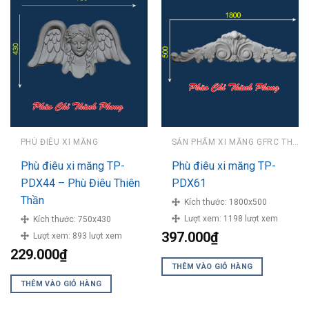
PHÙ ĐIÊU XI MĂNG
SẢN PHẨM XI MĂNG GFRC THÀNH PHONG
Phù điêu xi măng TP-
Phù điêu xi măng TP-
PDX44 – Phù Điêu Thiên
PDX61
Thần
Kích thước:
1800x500
Lượt xem:
1198 lượt xem
Kích thước:
750x430
397.000
₫
Lượt xem:
893 lượt xem
229.000
₫
THÊM VÀO GIỎ HÀNG
THÊM VÀO GIỎ HÀNG