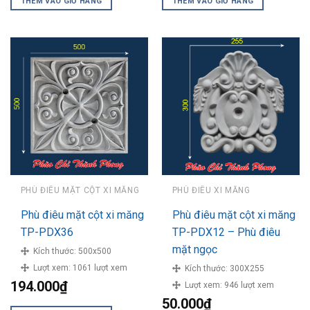
THÊM VÀO GIỎ HÀNG
THÊM VÀO GIỎ HÀNG
PHÙ ĐIÊU MẶT CỘT XI MĂNG
PHÙ ĐIÊU XI MĂNG
Phù điêu mặt cột xi măng
Phù điêu mặt cột xi măng
TP-PDX36
TP-PDX12 – Phù điêu
mặt ngọc
Kích thước:
500x500
Lượt xem:
1061 lượt xem
Kích thước:
300X255
194.000
₫
Lượt xem:
946 lượt xem
50.000
₫