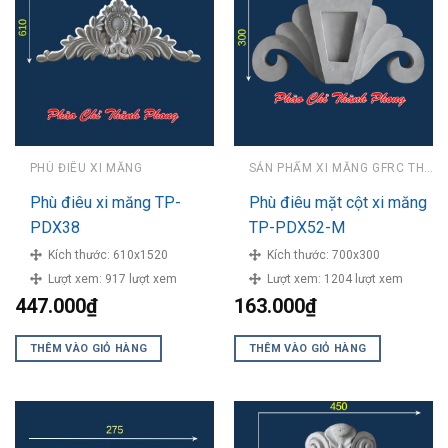
PHÙ ĐIÊU XI MĂNG
SẢN PHẨM XI MĂNG GFRC THÀNH PHONG
Phù điêu xi măng TP-
Phù điêu mặt cột xi măng
PDX38
TP-PDX52-M
Kích thước:
610x1520
Kích thước:
700x300
Lượt xem:
917 lượt xem
Lượt xem:
1204 lượt xem
447.000
₫
163.000
₫
THÊM VÀO GIỎ HÀNG
THÊM VÀO GIỎ HÀNG