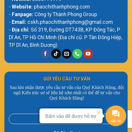
-
Website:
phaochithanhphong.com
-
Fanpage:
Công ty Thành Phong Group
-
Email:
cskh.phaochithanhphong@gmail.com
-
Địa chỉ:
Số 319, Đường DT743B, KP Đông Tác, P
Dĩ An, TP Hồ Chí Minh (Địa chỉ cũ: P Tân Đông Hiệp,
TP Dĩ An, Bình Dương)
GỬI YÊU CẦU TƯ VẤN
Sau khi nhận được yêu cầu tư vấn của Quý Khách Hàng, đội
ngũ Kiến trúc sư sẽ liên hệ sớm nhất có thể để tư vấn cho
Quý Khách Hàng!
Họ và Tên
Bấm vào để được hỗ trợ