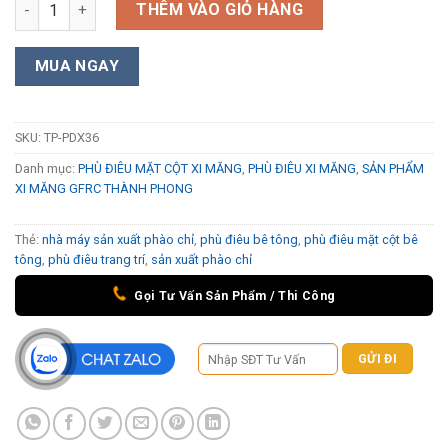
Phù điêu mặt cột xi măng TP-PDX36 số lượng
THÊM VÀO GIỎ HÀNG
MUA NGAY
SKU:
TP-PDX36
Danh mục:
PHÙ ĐIÊU MẶT CỘT XI MĂNG
,
PHÙ ĐIÊU XI MĂNG
,
SẢN PHẨM
XI MĂNG GFRC THÀNH PHONG
Thẻ:
nhà máy sản xuất phào chỉ
,
phù điêu bê tông
,
phù điêu mặt cột bê
tông
,
phù điêu trang trí
,
sản xuất phào chỉ
Gọi Tư Vấn Sản Phẩm / Thi Công