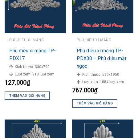
PHÙ ĐIÊU XI MĂNG
PHÙ ĐIÊU XI MĂNG
Phù điêu xi măng TP-
Phù điêu xi măng TP-
PDX17
PDX30 – Phù điêu mặt
ngọc
Kích thước:
330x790
Lượt xem:
918 lượt xem
Kích thước:
590x1950
127.000
₫
Lượt xem:
1084 lượt xem
767.000
₫
THÊM VÀO GIỎ HÀNG
THÊM VÀO GIỎ HÀNG