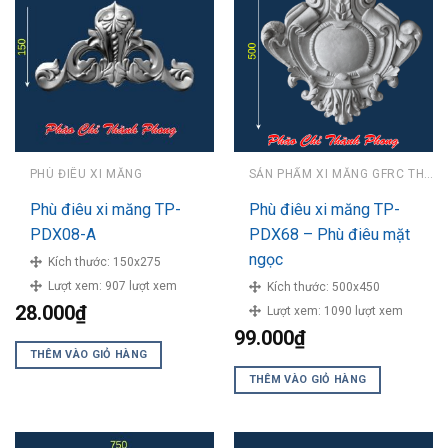
PHÙ ĐIÊU XI MĂNG
SẢN PHẨM XI MĂNG GFRC THÀNH PHONG
Phù điêu xi măng TP-
Phù điêu xi măng TP-
PDX08-A
PDX68 – Phù điêu mặt
ngọc
Kích thước:
150x275
Lượt xem:
907 lượt xem
Kích thước:
500x450
28.000
₫
Lượt xem:
1090 lượt xem
99.000
₫
THÊM VÀO GIỎ HÀNG
THÊM VÀO GIỎ HÀNG