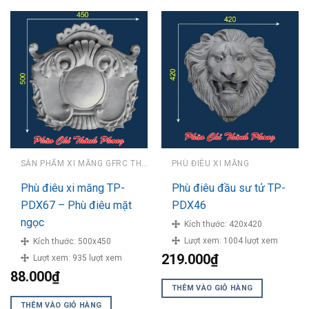
SẢN PHẨM XI MĂNG GFRC THÀNH PHONG
PHÙ ĐIÊU XI MĂNG
Phù điêu xi măng TP-
Phù điêu đầu sư tử TP-
PDX67 – Phù điêu mặt
PDX46
ngọc
Kích thước:
420x420
Lượt xem:
1004 lượt xem
Kích thước:
500x450
219.000
₫
Lượt xem:
935 lượt xem
88.000
₫
THÊM VÀO GIỎ HÀNG
THÊM VÀO GIỎ HÀNG