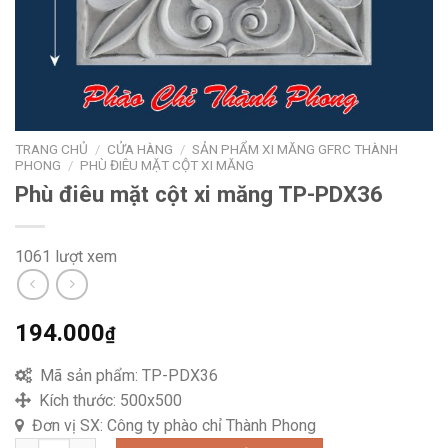
TRANG CHỦ
/
CỬA HÀNG
/
SẢN PHẨM XI MĂNG GFRC THÀNH
PHONG
/
PHÙ ĐIÊU MẶT CỘT XI MĂNG
Phù điêu mặt cột xi măng TP-PDX36
1061 lượt xem
194.000
₫
Mã sản phẩm:
TP-PDX36
Kích thước:
500x500
Đơn vị SX:
Công ty phào chỉ Thành Phong