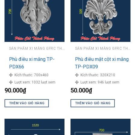
SẢN PHẨM XI MĂNG GFRC THÀNH PHONG
SẢN PHẨM XI MĂNG GFRC THÀNH PHONG
Phù điêu xi măng TP-
Phù điêu mặt cột xi măng
PDX66
TP-PDX09
Kích thước:
700x460
Kích thước:
320X210
Lượt xem:
1032 lượt xem
Lượt xem:
946 lượt xem
90.000
₫
50.000
₫
THÊM VÀO GIỎ HÀNG
THÊM VÀO GIỎ HÀNG