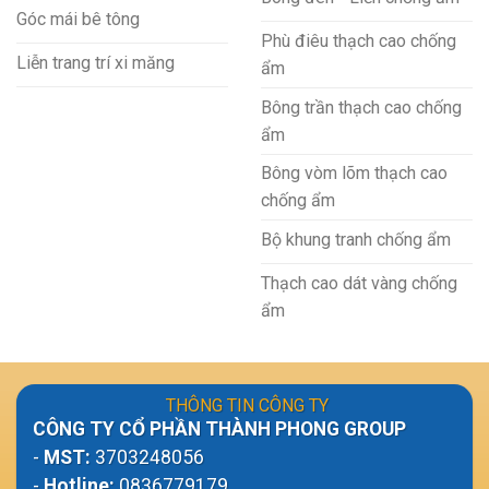
Góc mái bê tông
Phù điêu thạch cao chống
Liễn trang trí xi măng
ẩm
Bông trần thạch cao chống
ẩm
Bông vòm lõm thạch cao
chống ẩm
Bộ khung tranh chống ẩm
Thạch cao dát vàng chống
ẩm
THÔNG TIN CÔNG TY
CÔNG TY CỔ PHẦN THÀNH PHONG GROUP
-
MST:
3703248056
-
Hotline:
0836779179