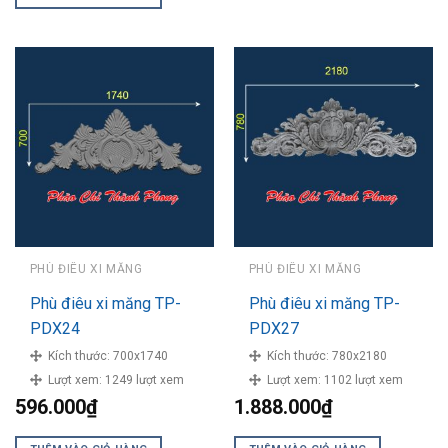
PHÙ ĐIÊU XI MĂNG
PHÙ ĐIÊU XI MĂNG
Phù điêu xi măng TP-
Phù điêu xi măng TP-
PDX24
PDX27
Kích thước:
700x1740
Kích thước:
780x2180
Lượt xem:
1249 lượt xem
Lượt xem:
1102 lượt xem
596.000
₫
1.888.000
₫