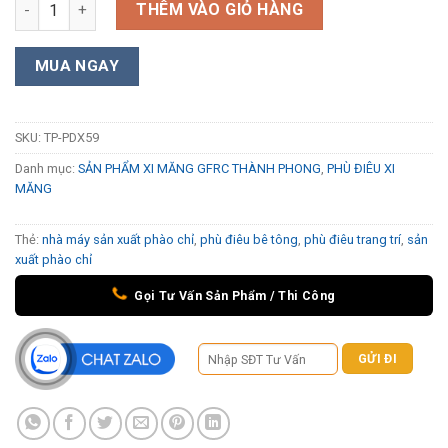
Phù điêu xi măng TP-PDX59 số lượng
THÊM VÀO GIỎ HÀNG
MUA NGAY
SKU:
TP-PDX59
Danh mục:
SẢN PHẨM XI MĂNG GFRC THÀNH PHONG
,
PHÙ ĐIÊU XI
MĂNG
Thẻ:
nhà máy sản xuất phào chỉ
,
phù điêu bê tông
,
phù điêu trang trí
,
sản
xuất phào chỉ
Gọi Tư Vấn Sản Phẩm / Thi Công