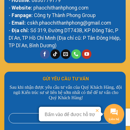
-
Hotline:
0836779179
-
Website:
phaochithanhphong.com
-
Fanpage:
Công ty Thành Phong Group
-
Email:
cskh.phaochithanhphong@gmail.com
-
Địa chỉ:
Số 319, Đường DT743B, KP Đông Tác, P
Dĩ An, TP Hồ Chí Minh (Địa chỉ cũ: P Tân Đông Hiệp,
TP Dĩ An, Bình Dương)
GỬI YÊU CẦU TƯ VẤN
Sau khi nhận được yêu cầu tư vấn của Quý Khách Hàng, đội
ngũ Kiến trúc sư sẽ liên hệ sớm nhất có thể để tư vấn cho
Quý Khách Hàng!
Họ và Tên
Bấm vào để được hỗ trợ