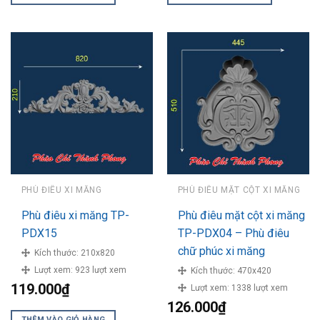
PHÙ ĐIÊU XI MĂNG
PHÙ ĐIÊU MẶT CỘT XI MĂNG
Phù điêu xi măng TP-
Phù điêu mặt cột xi măng
PDX15
TP-PDX04 – Phù điêu
chữ phúc xi măng
Kích thước:
210x820
Lượt xem:
923 lượt xem
Kích thước:
470x420
119.000
₫
Lượt xem:
1338 lượt xem
126.000
₫
THÊM VÀO GIỎ HÀNG