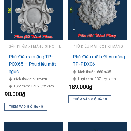
SẢN PHẨM XI MĂNG GFRC THÀNH PHONG
PHÙ ĐIÊU MẶT CỘT XI MĂNG
Phù điêu xi măng TP-
Phù điêu mặt cột xi măng
PDX65 – Phù điêu mặt
TP-PDX06
ngọc
Kích thước:
660x635
Lượt xem:
937 lượt xem
Kích thước:
510x420
189.000
₫
Lượt xem:
1215 lượt xem
90.000
₫
THÊM VÀO GIỎ HÀNG
THÊM VÀO GIỎ HÀNG