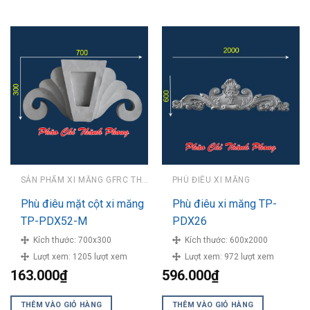
SẢN PHẨM XI MĂNG GFRC THÀNH PHONG
PHÙ ĐIÊU XI MĂNG
Phù điêu mặt cột xi măng
Phù điêu xi măng TP-
TP-PDX52-M
PDX26
Kích thước:
700x300
Kích thước:
600x2000
Lượt xem:
1205 lượt xem
Lượt xem:
972 lượt xem
163.000
₫
596.000
₫
THÊM VÀO GIỎ HÀNG
THÊM VÀO GIỎ HÀNG