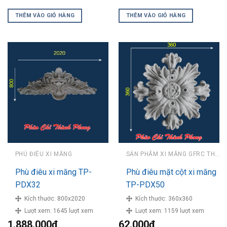
THÊM VÀO GIỎ HÀNG
THÊM VÀO GIỎ HÀNG
PHÙ ĐIÊU XI MĂNG
SẢN PHẨM XI MĂNG GFRC THÀNH PHONG
Phù điêu xi măng TP-
Phù điêu mặt cột xi măng
PDX32
TP-PDX50
Kích thước:
800x2020
Kích thước:
360x360
Lượt xem:
1645 lượt xem
Lượt xem:
1159 lượt xem
1.888.000
₫
62.000
₫