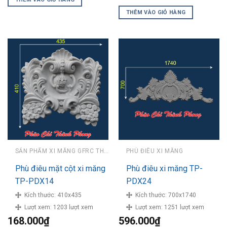
THÊM VÀO GIỎ HÀNG
SẢN PHẨM XI MĂNG GFRC THÀNH PHONG
PHÙ ĐIÊU XI MĂNG
Phù điêu mặt cột xi măng
Phù điêu xi măng TP-
TP-PDX14
PDX24
Kích thước:
410x435
Kích thước:
700x1740
Lượt xem:
1203 lượt xem
Lượt xem:
1251 lượt xem
168.000
₫
596.000
₫