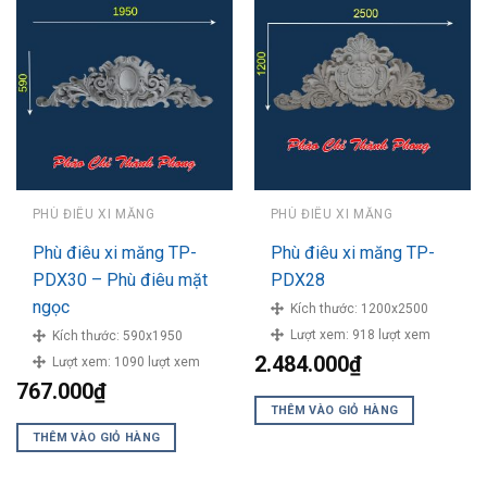
PHÙ ĐIÊU XI MĂNG
PHÙ ĐIÊU XI MĂNG
Phù điêu xi măng TP-
Phù điêu xi măng TP-
PDX30 – Phù điêu mặt
PDX28
ngọc
Kích thước:
1200x2500
Lượt xem:
918 lượt xem
Kích thước:
590x1950
2.484.000
₫
Lượt xem:
1090 lượt xem
767.000
₫
THÊM VÀO GIỎ HÀNG
THÊM VÀO GIỎ HÀNG