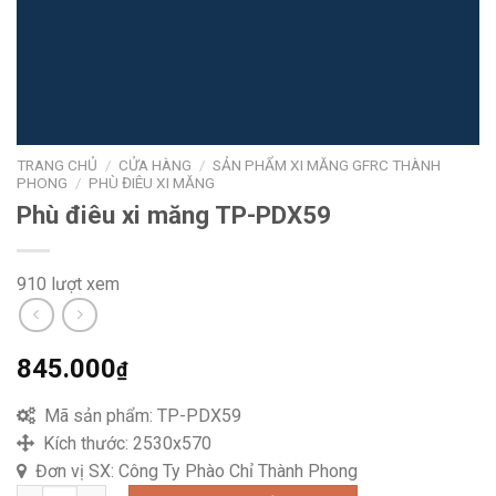
TRANG CHỦ
/
CỬA HÀNG
/
SẢN PHẨM XI MĂNG GFRC THÀNH
PHONG
/
PHÙ ĐIÊU XI MĂNG
Phù điêu xi măng TP-PDX59
910 lượt xem
845.000
₫
Mã sản phẩm:
TP-PDX59
Kích thước:
2530x570
Đơn vị SX:
Công Ty Phào Chỉ Thành Phong