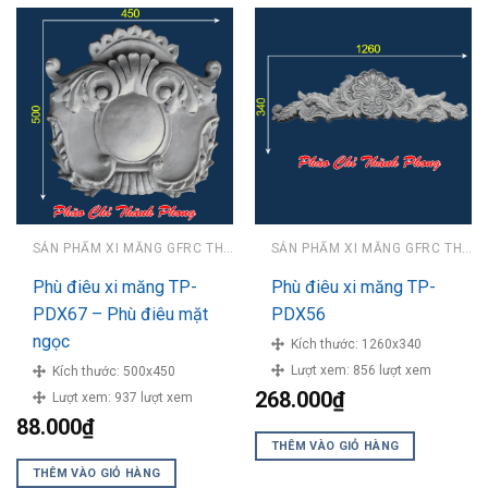
SẢN PHẨM XI MĂNG GFRC THÀNH PHONG
SẢN PHẨM XI MĂNG GFRC THÀNH PHONG
Phù điêu xi măng TP-
Phù điêu xi măng TP-
PDX67 – Phù điêu mặt
PDX56
ngọc
Kích thước:
1260x340
Lượt xem:
856 lượt xem
Kích thước:
500x450
268.000
₫
Lượt xem:
937 lượt xem
88.000
₫
THÊM VÀO GIỎ HÀNG
THÊM VÀO GIỎ HÀNG