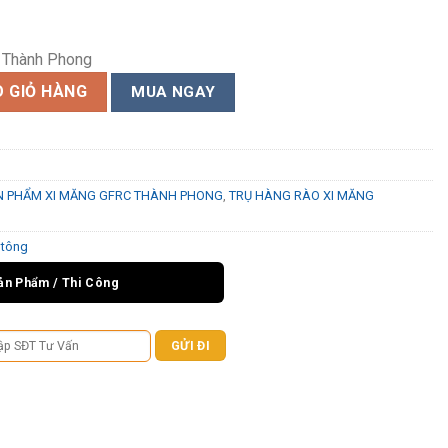
ỉ Thành Phong
ố lượng
 GIỎ HÀNG
MUA NGAY
N PHẨM XI MĂNG GFRC THÀNH PHONG
,
TRỤ HÀNG RÀO XI MĂNG
 tông
ản Phẩm / Thi Công