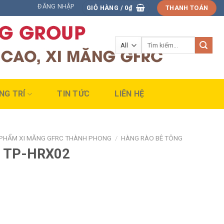
ĐĂNG NHẬP
GIỎ HÀNG /
0
₫
THANH TOÁN
Tìm
kiếm:
NG TRÍ
TIN TỨC
LIÊN HỆ
PHẨM XI MĂNG GFRC THÀNH PHONG
/
HÀNG RÀO BÊ TÔNG
ng TP-HRX02