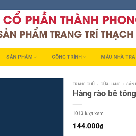
SẢN PHẨM
CÔNG TRÌNH
MẪU NHÀ TRA
TRANG CHỦ
/
CỬA HÀNG
/
SẢN 
Hàng rào bê tô
1013 lượt xem
144.000
₫