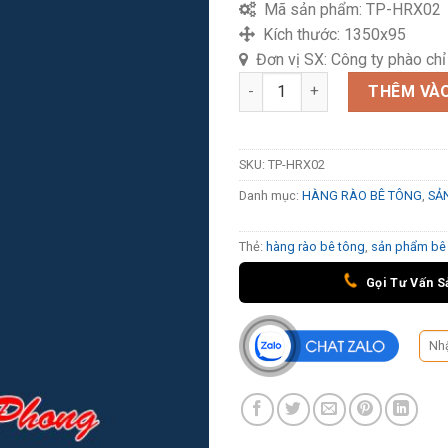
Mã sản phẩm:
TP-HRX02
Kích thước:
1350x95
Đơn vị SX:
Công ty phào ch
Hàng rào bê tông TP-HRX02 s
THÊM VÀO
SKU:
TP-HRX02
Danh mục:
HÀNG RÀO BÊ TÔNG
,
SẢ
Thẻ:
hàng rào bê tông
,
sản phẩm bê
Gọi Tư Vấn S