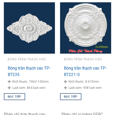
BÔNG TRẦN THẠCH CAO
BÔNG TRẦN THẠCH CAO
Bông trần thạch cao TP-
Bông trần thạch cao TP-
BT235
BT221-S
Kích thước:
700x1100mm
Kích thước:
D-670mm
Lượt xem:
864 lượt xem
Lượt xem:
938 lượt xem
ĐỌC TIẾP
ĐỌC TIẾP
Phào chỉ trơn thạch cao
Phào chỉ xi măng GFRC