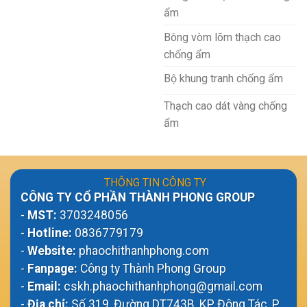
ẩm
Bông vòm lõm thạch cao
chống ẩm
Bộ khung tranh chống ẩm
Thạch cao dát vàng chống
ẩm
THÔNG TIN CÔNG TY
CÔNG TY CỔ PHẦN THÀNH PHONG GROUP
-
MST:
3703248056
-
Hotline:
0836779179
-
Website:
phaochithanhphong.com
-
Fanpage:
Công ty Thành Phong Group
-
Email:
cskh.phaochithanhphong@gmail.com
-
Địa chỉ:
Số 319, Đường DT743B, KP Đông Tác, P