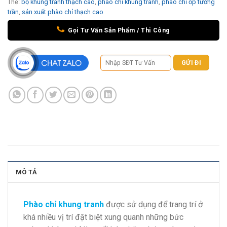
Thẻ:
bộ khung tranh thạch cao
,
phào chỉ khung tranh
,
phào chỉ ốp tường
trần
,
sản xuất phào chỉ thạch cao
Gọi Tư Vấn Sản Phẩm / Thi Công
MÔ TẢ
Phào chỉ khung tranh
được sử dụng để trang trí ở
khá nhiều vị trí đặt biệt xung quanh những bức