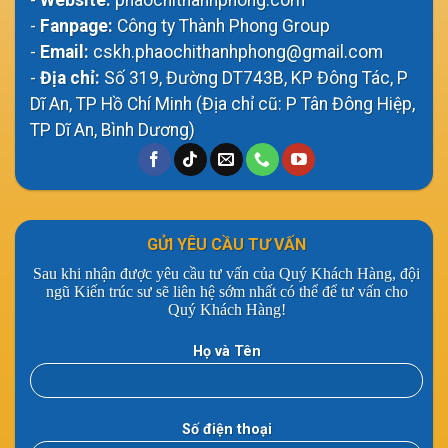
-
Website:
phaochithanhphong.com
-
Fanpage:
Công ty Thành Phong Group
-
Email:
cskh.phaochithanhphong@gmail.com
-
Địa chỉ:
Số 319, Đường DT743B, KP Đông Tác, P
Dĩ An, TP Hồ Chí Minh (Địa chỉ cũ: P Tân Đông Hiệp,
TP Dĩ An, Bình Dương)
GỬI YÊU CẦU TƯ VẤN
Sau khi nhận được yêu cầu tư vấn của Quý Khách Hàng, đội
ngũ Kiến trúc sư sẽ liên hệ sớm nhất có thể để tư vấn cho
Quý Khách Hàng!
Họ và Tên
Số điện thoại