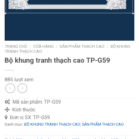
TRANG CHỦ
/
CỬA HÀNG
/
SẢN PHẨM THẠCH CAO
/
BỘ KHUNG
TRANH THẠCH CAO
Bộ khung tranh thạch cao TP-G59
885 lượt xem
Mã sản phẩm:
TP-G59
Kích thước:
Đơn vị SX:
TP-G59
Danh mục:
BỘ KHUNG TRANH THẠCH CAO
,
SẢN PHẨM THẠCH CAO