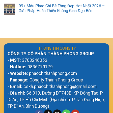
99+ Mẫu Phào Chỉ Bê Tông Đẹp Hot Nhất 2026 –
Giải Pháp Hoàn Thiện Không Gian Đẹp Bền
THÔNG TIN CÔNG TY
CÔNG TY CỔ PHẦN THÀNH PHONG GROUP
-
MST:
3703248056
-
Hotline:
0836779179
-
Website:
phaochithanhphong.com
-
Fanpage:
Công ty Thành Phong Group
-
Email:
cskh.phaochithanhphong@gmail.com
-
Địa chỉ:
Số 319, Đường DT743B, KP Đông Tác, P
Dĩ An, TP Hồ Chí Minh (Địa chỉ cũ: P Tân Đông Hiệp,
TP Dĩ An, Bình Dương)