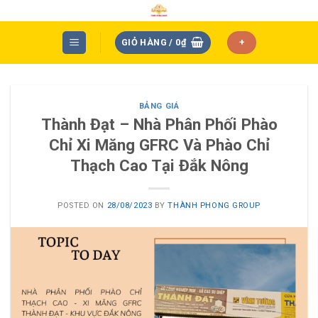
Skip
to
content
GIỎ HÀNG /
0
₫
+
BẢNG GIÁ
Thành Đạt – Nhà Phân Phối Phào
Chỉ Xi Măng GFRC Và Phào Chỉ
Thạch Cao Tại Đắk Nông
POSTED ON
28/08/2023
BY
THÀNH PHONG GROUP