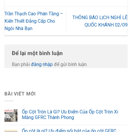
Trần Thạch Cao Phân Tầng –
THÔNG BÁO LỊCH NGHỈ LỄ
Kiến Thiết Đẳng Cấp Cho
QUỐC KHÁNH 02/09
Ngôi Nhà Bạn
Để lại một bình luận
Bạn phải
đăng nhập
để gửi bình luận.
BÀI VIẾT MỚI
Ốp Cột Tròn Là Gì? Ưu Điểm Của Ốp Cột Tròn Xi
Măng GFRC Thành Phong
Ốp cột là gì? Ưu điểm nổi bật của ốp cột GFRC