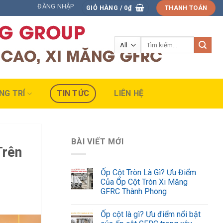
ĐĂNG NHẬP
GIỎ HÀNG /
0
₫
THANH TOÁN
Tìm
kiếm:
NG TRÍ
TIN TỨC
LIÊN HỆ
BÀI VIẾT MỚI
Trên
Ốp Cột Tròn Là Gì? Ưu Điểm
Của Ốp Cột Tròn Xi Măng
GFRC Thành Phong
Ốp cột là gì? Ưu điểm nổi bật