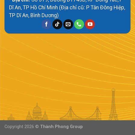
Dĩ An, TP Hồ Chí Minh (Địa chỉ cũ: P Tân Đông Hiệp,
TP Dĩ An, Bình Dương)
Copyright 2026 ©
Thành Phong Group