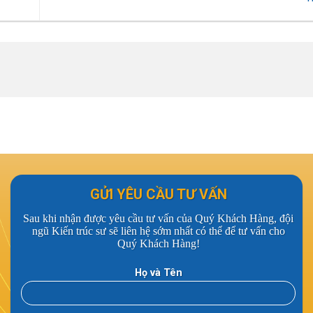
GỬI YÊU CẦU TƯ VẤN
Sau khi nhận được yêu cầu tư vấn của Quý Khách Hàng, đội
ngũ Kiến trúc sư sẽ liên hệ sớm nhất có thể để tư vấn cho
Quý Khách Hàng!
Họ và Tên