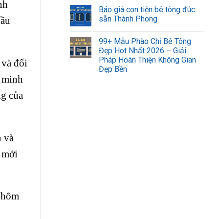
nh
Báo giá con tiện bê tông đúc
sẵn Thành Phong
đầu
99+ Mẫu Phào Chỉ Bê Tông
Đẹp Hot Nhất 2026 – Giải
Pháp Hoàn Thiện Không Gian
 và đối
Đẹp Bền
t mình
ng của
n và
 mới
y hôm