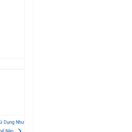
Sử Dụng Như
hế Nào