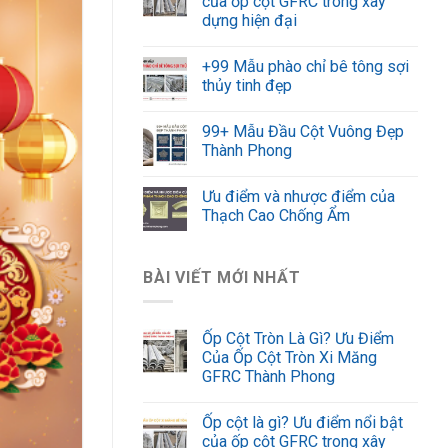
của ốp cột GFRC trong xây
dựng hiện đại
+99 Mẫu phào chỉ bê tông sợi
thủy tinh đẹp
99+ Mẫu Đầu Cột Vuông Đẹp
Thành Phong
Ưu điểm và nhược điểm của
Thạch Cao Chống Ẩm
BÀI VIẾT MỚI NHẤT
Ốp Cột Tròn Là Gì? Ưu Điểm
Của Ốp Cột Tròn Xi Măng
GFRC Thành Phong
Ốp cột là gì? Ưu điểm nổi bật
của ốp cột GFRC trong xây