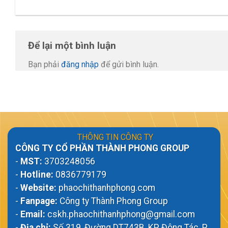
Để lại một bình luận
Bạn phải
đăng nhập
để gửi bình luận.
THÔNG TIN CÔNG TY
CÔNG TY CỔ PHẦN THÀNH PHONG GROUP
-
MST:
3703248056
-
Hotline:
0836779179
-
Website:
phaochithanhphong.com
-
Fanpage:
Công ty Thành Phong Group
-
Email:
cskh.phaochithanhphong@gmail.com
-
Địa chỉ:
Số 319, Đường DT743B, KP Đông Tác, P