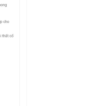
phong
ợp cho
i thất cổ