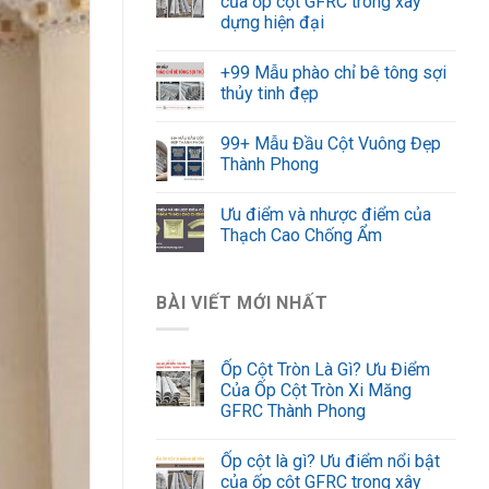
của ốp cột GFRC trong xây
dựng hiện đại
+99 Mẫu phào chỉ bê tông sợi
thủy tinh đẹp
99+ Mẫu Đầu Cột Vuông Đẹp
Thành Phong
Ưu điểm và nhược điểm của
Thạch Cao Chống Ẩm
BÀI VIẾT MỚI NHẤT
Ốp Cột Tròn Là Gì? Ưu Điểm
Của Ốp Cột Tròn Xi Măng
GFRC Thành Phong
Ốp cột là gì? Ưu điểm nổi bật
của ốp cột GFRC trong xây