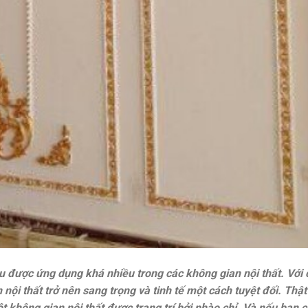
ệu được ứng dụng khá nhiều trong các không gian nội thất. Với
nội thất trở nên sang trọng và tinh tế một cách tuyệt đối. Thật
t không gian nội thất được trang trí bởi phào chỉ. Và nếu bạn c