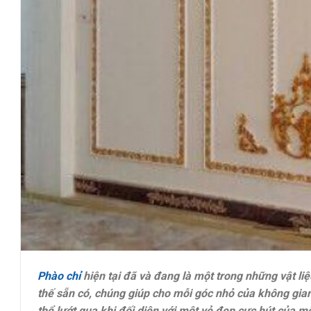
Phào chỉ
hiện tại đã và đang là một trong những vật li
thế sẵn có, chúng giúp cho mỗi góc nhỏ của không gian 
thể lướt qua khi đối diện với một vẻ đẹp cực hút của mộ