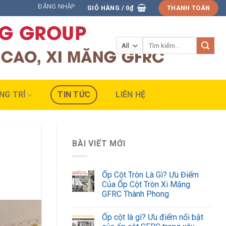
ĐĂNG NHẬP
GIỎ HÀNG /
0
₫
THANH TOÁN
Tìm
kiếm:
NG TRÍ
TIN TỨC
LIÊN HỆ
BÀI VIẾT MỚI
Ốp Cột Tròn Là Gì? Ưu Điểm
Của Ốp Cột Tròn Xi Măng
GFRC Thành Phong
Ốp cột là gì? Ưu điểm nổi bật