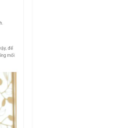
h.
vậy, để
hống mối