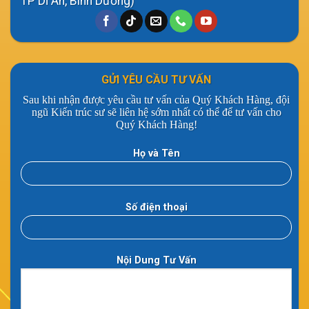
TP Dĩ An, Bình Dương)
GỬI YÊU CẦU TƯ VẤN
Sau khi nhận được yêu cầu tư vấn của Quý Khách Hàng, đội
ngũ Kiến trúc sư sẽ liên hệ sớm nhất có thể để tư vấn cho
Quý Khách Hàng!
Họ và Tên
Số điện thoại
Nội Dung Tư Vấn