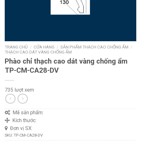
TRANG CHỦ
/
CỬA HÀNG
/
SẢN PHẨM THẠCH CAO CHỐNG ẨM
/
THẠCH CAO DÁT VÀNG CHỐNG ẨM
Phào chỉ thạch cao dát vàng chống ẩm
TP-CM-CA28-DV
735 lượt xem
Mã sản phẩm:
Kích thước:
Đơn vị SX:
SKU:
TP-CM-CA28-DV