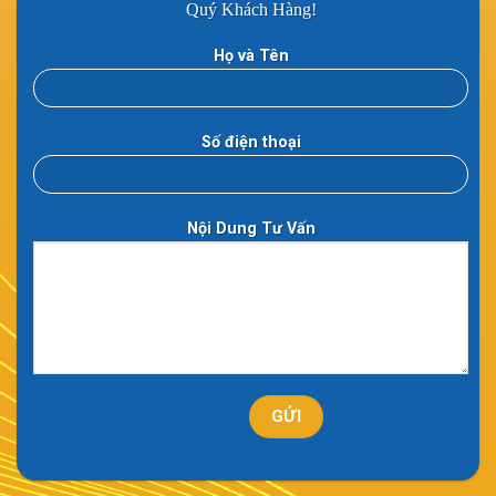
Quý Khách Hàng!
Họ và Tên
Số điện thoại
Nội Dung Tư Vấn