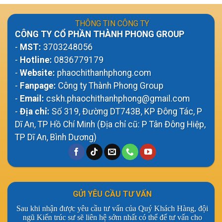
THÔNG TIN CÔNG TY
CÔNG TY CỔ PHẦN THÀNH PHONG GROUP
-
MST:
3703248056
-
Hotline:
0836779179
-
Website:
phaochithanhphong.com
-
Fanpage:
Công ty Thành Phong Group
-
Email:
cskh.phaochithanhphong@gmail.com
-
Địa chỉ:
Số 319, Đường DT743B, KP Đông Tác, P
Dĩ An, TP Hồ Chí Minh (Địa chỉ cũ: P Tân Đông Hiệp,
TP Dĩ An, Bình Dương)
GỬI YÊU CẦU TƯ VẤN
Sau khi nhận được yêu cầu tư vấn của Quý Khách Hàng, đội
ngũ Kiến trúc sư sẽ liên hệ sớm nhất có thể để tư vấn cho