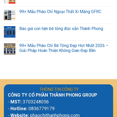
99+ Mẫu Phào Chỉ Ngoại Thất Xi Măng GFRC
Báo giá con tiện bê tông đúc sẵn Thành Phong
99+ Mẫu Phào Chỉ Bê Tông Đẹp Hot Nhất 2026 –
Giải Pháp Hoàn Thiện Không Gian Đẹp Bền
THÔNG TIN CÔNG TY
CÔNG TY CỔ PHẦN THÀNH PHONG GROUP
-
MST:
3703248056
-
Hotline:
0836779179
-
Website:
phaochithanhphong.com