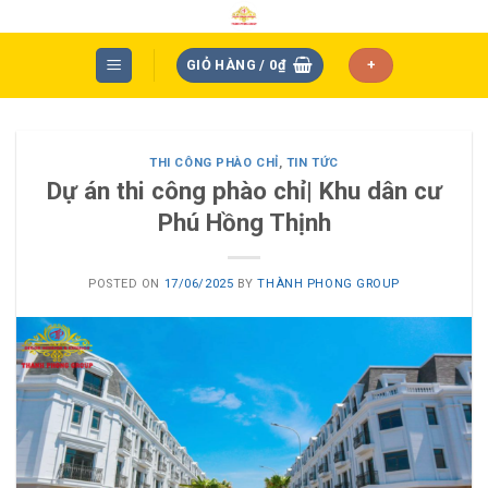
Skip
to
content
GIỎ HÀNG /
0
₫
+
THI CÔNG PHÀO CHỈ
,
TIN TỨC
Dự án thi công phào chỉ| Khu dân cư
Phú Hồng Thịnh
POSTED ON
17/06/2025
BY
THÀNH PHONG GROUP