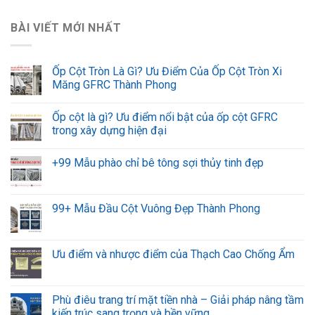
BÀI VIẾT MỚI NHẤT
Ốp Cột Tròn Là Gì? Ưu Điểm Của Ốp Cột Tròn Xi
Măng GFRC Thành Phong
Ốp cột là gì? Ưu điểm nổi bật của ốp cột GFRC
trong xây dựng hiện đại
+99 Mẫu phào chỉ bê tông sợi thủy tinh đẹp
99+ Mẫu Đầu Cột Vuông Đẹp Thành Phong
Ưu điểm và nhược điểm của Thạch Cao Chống Ẩm
Phù điêu trang trí mặt tiền nhà – Giải pháp nâng tầm
kiến trúc sang trọng và bền vững