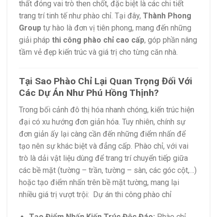
thất đóng vai trò then chốt, đặc biệt là các chi tiết
trang trí tinh tế như phào chỉ. Tại đây,
Thành Phong
Group
tự hào là đơn vị tiên phong, mang đến những
giải pháp
thi công phào chỉ cao cấp
, góp phần nâng
tầm vẻ đẹp kiến trúc và giá trị cho từng căn nhà.
Tại Sao Phào Chỉ Lại Quan Trọng Đối Với
Các Dự Án Như Phú Hồng Thịnh?
Trong bối cảnh đô thị hóa nhanh chóng, kiến trúc hiện
đại có xu hướng đơn giản hóa. Tuy nhiên, chính sự
đơn giản ấy lại càng cần đến những điểm nhấn để
tạo nên sự khác biệt và đẳng cấp. Phào chỉ, với vai
trò là dải vật liệu dùng để trang trí chuyển tiếp giữa
các bề mặt (tường – trần, tường – sàn, các góc cột,…)
hoặc tạo điểm nhấn trên bề mặt tường, mang lại
nhiều giá trị vượt trội: Dự án thi công phào chỉ
Tạo Điểm Nhấn Kiến Trúc Độc Đáo:
Phào chỉ