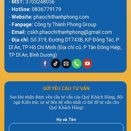
-
MST:
3703248056
-
Hotline:
0836779179
-
Website:
phaochithanhphong.com
-
Fanpage:
Công ty Thành Phong Group
-
Email:
cskh.phaochithanhphong@gmail.com
-
Địa chỉ:
Số 319, Đường DT743B, KP Đông Tác, P
Dĩ An, TP Hồ Chí Minh (Địa chỉ cũ: P Tân Đông Hiệp,
TP Dĩ An, Bình Dương)
GỬI YÊU CẦU TƯ VẤN
Sau khi nhận được yêu cầu tư vấn của Quý Khách Hàng, đội
ngũ Kiến trúc sư sẽ liên hệ sớm nhất có thể để tư vấn cho
Quý Khách Hàng!
Họ và Tên