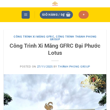
Skip
to
content
GIỎ HÀNG /
0
₫
+
CÔNG TRÌNH XI MĂNG GFRC
,
CÔNG TRÌNH THÀNH PHONG
GROUP
Công Trình Xi Măng GFRC Đại Phước
Lotus
POSTED ON
27/11/2025
BY
THÀNH PHONG GROUP