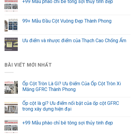
+99 Mẫu phào chỉ bê tông sợi thủy tinh đẹp
99+ Mẫu Đầu Cột Vuông Đẹp Thành Phong
Ưu điểm và nhược điểm của Thạch Cao Chống Ẩm
BÀI VIẾT MỚI NHẤT
Ốp Cột Tròn Là Gì? Ưu Điểm Của Ốp Cột Tròn Xi
Măng GFRC Thành Phong
Ốp cột là gì? Ưu điểm nổi bật của ốp cột GFRC
trong xây dựng hiện đại
+99 Mẫu phào chỉ bê tông sợi thủy tinh đẹp