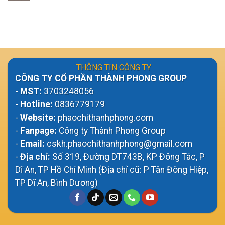
THÔNG TIN CÔNG TY
CÔNG TY CỔ PHẦN THÀNH PHONG GROUP
-
MST:
3703248056
-
Hotline:
0836779179
-
Website:
phaochithanhphong.com
-
Fanpage:
Công ty Thành Phong Group
-
Email:
cskh.phaochithanhphong@gmail.com
-
Địa chỉ:
Số 319, Đường DT743B, KP Đông Tác, P
Dĩ An, TP Hồ Chí Minh (Địa chỉ cũ: P Tân Đông Hiệp,
TP Dĩ An, Bình Dương)