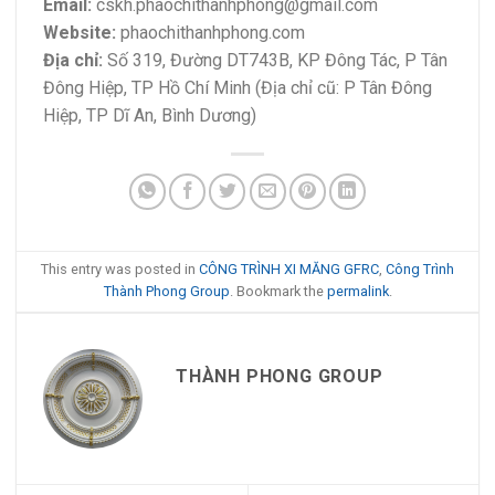
Email:
cskh.phaochithanhphong@gmail.com
Website:
phaochithanhphong.com
Địa chỉ:
Số 319, Đường DT743B, KP Đông Tác, P Tân
Đông Hiệp, TP Hồ Chí Minh (Địa chỉ cũ: P Tân Đông
Hiệp, TP Dĩ An, Bình Dương)
This entry was posted in
CÔNG TRÌNH XI MĂNG GFRC
,
Công Trình
Thành Phong Group
. Bookmark the
permalink
.
THÀNH PHONG GROUP