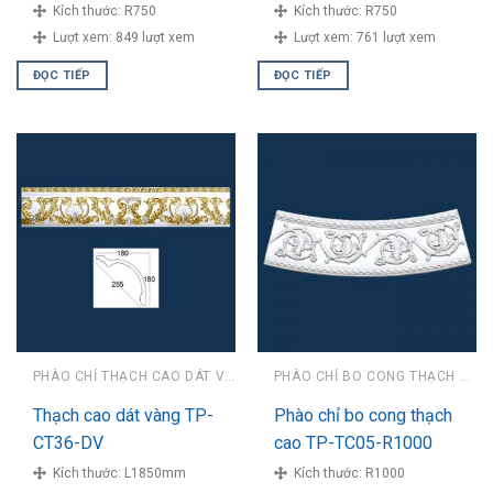
Kích thước:
R750
Kích thước:
R750
Lượt xem:
849 lượt xem
Lượt xem:
761 lượt xem
ĐỌC TIẾP
ĐỌC TIẾP
PHÀO CHỈ THẠCH CAO DÁT VÀNG
PHÀO CHỈ BO CONG THẠCH CAO
Thạch cao dát vàng TP-
Phào chỉ bo cong thạch
CT36-DV
cao TP-TC05-R1000
Kích thước:
L1850mm
Kích thước:
R1000