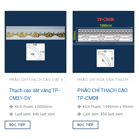
PHÀO CHỈ THẠCH CAO DÁT VÀNG
PHÀO CHỈ HOA VĂN THẠCH CAO
Thạch cao dát vàng TP-
PHÀO CHỈ THẠCH CAO
CM31-DV
TP-CM08
Kích thước:
L2000mm
Kích thước:
1990mm x 90mm
Lượt xem:
840 lượt xem
Lượt xem:
856 lượt xem
ĐỌC TIẾP
ĐỌC TIẾP