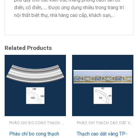
điển
,
cổ điển,
…..
Được ứng dụng nhiều trong trang trí
nội thất biệt thự
,
nhà hàng cao cấp, khách sạn,
…
Related Products
PHÀO CHỈ BO CONG THẠCH CAO
PHÀO CHỈ THẠCH CAO DÁT VÀNG
Phào chỉ bo cong thạch
Thạch cao dát vàng TP-