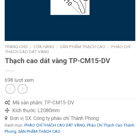
TRANG CHỦ
/
CỬA HÀNG
/
SẢN PHẨM THẠCH CAO
/
PHÀO CHỈ
THẠCH CAO DÁT VÀNG
Thạch cao dát vàng TP-CM15-DV
698 lượt xem
Mã sản phẩm:
TP-CM15-DV
Kích thước:
L2080mm
Đơn vị SX:
Công ty phào chỉ Thành Phong
Danh mục:
PHÀO CHỈ THẠCH CAO DÁT VÀNG
,
Phào Chỉ Thạch Cao Thành
Phong
,
SẢN PHẨM THẠCH CAO