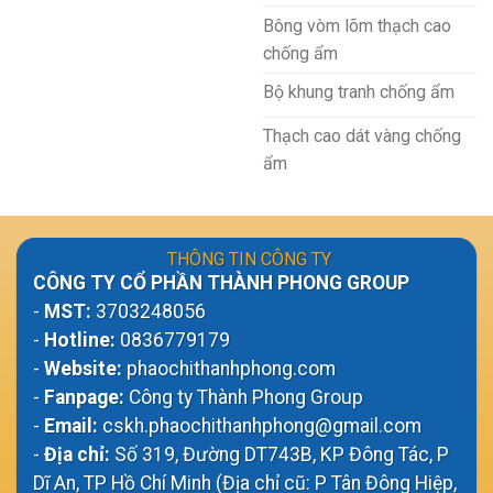
Bông vòm lõm thạch cao
chống ẩm
Bộ khung tranh chống ẩm
Thạch cao dát vàng chống
ẩm
THÔNG TIN CÔNG TY
CÔNG TY CỔ PHẦN THÀNH PHONG GROUP
-
MST:
3703248056
-
Hotline:
0836779179
-
Website:
phaochithanhphong.com
-
Fanpage:
Công ty Thành Phong Group
-
Email:
cskh.phaochithanhphong@gmail.com
-
Địa chỉ:
Số 319, Đường DT743B, KP Đông Tác, P
Dĩ An, TP Hồ Chí Minh (Địa chỉ cũ: P Tân Đông Hiệp,