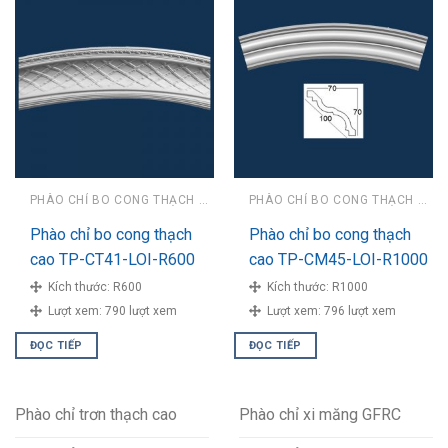
PHÀO CHỈ BO CONG THẠCH CAO
PHÀO CHỈ BO CONG THẠCH CAO
Phào chỉ bo cong thạch
Phào chỉ bo cong thạch
cao TP-CT41-LOI-R600
cao TP-CM45-LOI-R1000
Kích thước:
R600
Kích thước:
R1000
Lượt xem:
790 lượt xem
Lượt xem:
796 lượt xem
ĐỌC TIẾP
ĐỌC TIẾP
Phào chỉ trơn thạch cao
Phào chỉ xi măng GFRC