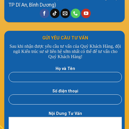
TP Dĩ An, Bình Dương)
GỬI YÊU CẦU TƯ VẤN
Sau khi nhận được yêu cầu tư vấn của Quý Khách Hàng, đội
ngũ Kiến trúc sư sẽ liên hệ sớm nhất có thể để tư vấn cho
Quý Khách Hàng!
Họ và Tên
Số điện thoại
Nội Dung Tư Vấn