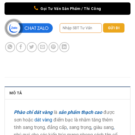
Gọi Tư Vấn Sản Phẩm / Thi Công
MÔ TẢ
Phào chỉ dát vàng
là
sản phẩm thạch cao
được
sơn hoặc
dát vàng
điểm bạc là nhằm tăng thêm
tính sang trọng, đẳng cấp
,
sang trọng
,
giàu sang
,
phú quý cho các kiến trúc mang phong cách tân cổ