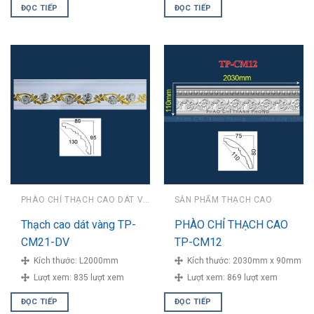
ĐỌC TIẾP
ĐỌC TIẾP
PHÀO CHỈ THẠCH CAO DÁT VÀNG
SẢN PHẨM THẠCH CAO
Thạch cao dát vàng TP-
PHÀO CHỈ THẠCH CAO
CM21-DV
TP-CM12
Kích thước:
L2000mm
Kích thước:
2030mm x 90mm
Lượt xem:
835 lượt xem
Lượt xem:
869 lượt xem
ĐỌC TIẾP
ĐỌC TIẾP